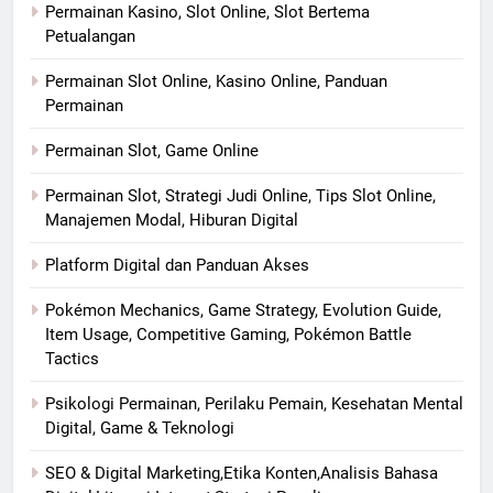
Permainan Kasino, Slot Online, Slot Bertema
Petualangan
Permainan Slot Online, Kasino Online, Panduan
Permainan
Permainan Slot, Game Online
Permainan Slot, Strategi Judi Online, Tips Slot Online,
Manajemen Modal, Hiburan Digital
Platform Digital dan Panduan Akses
Pokémon Mechanics, Game Strategy, Evolution Guide,
Item Usage, Competitive Gaming, Pokémon Battle
Tactics
Psikologi Permainan, Perilaku Pemain, Kesehatan Mental
Digital, Game & Teknologi
SEO & Digital Marketing,Etika Konten,Analisis Bahasa