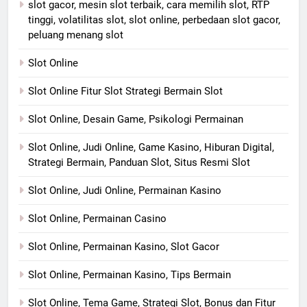
slot gacor, mesin slot terbaik, cara memilih slot, RTP
tinggi, volatilitas slot, slot online, perbedaan slot gacor,
peluang menang slot
Slot Online
Slot Online Fitur Slot Strategi Bermain Slot
Slot Online, Desain Game, Psikologi Permainan
Slot Online, Judi Online, Game Kasino, Hiburan Digital,
Strategi Bermain, Panduan Slot, Situs Resmi Slot
Slot Online, Judi Online, Permainan Kasino
Slot Online, Permainan Casino
Slot Online, Permainan Kasino, Slot Gacor
Slot Online, Permainan Kasino, Tips Bermain
Slot Online, Tema Game, Strategi Slot, Bonus dan Fitur