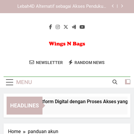
Skip
Tips Membuka Slot Lebah4D Menggunakan
to
Jaringan Stabil untuk Akses Lebih Lancar
content
LAE138 Login dari HP dan Laptop dengan Cara
yang Benar
Slot Lebah4D: Platform Digital dengan Proses
Akses yang Lebih Sederhana
Lebah4D Alternatif sebagai Akses Pendukung
untuk Pengguna Aktif
Wings N Bags
Lengkapi Penampilan Anda Dengan Tas
Tips Membuka Slot Lebah4D Menggunakan
NEWSLETTER
RANDOM NEWS
Jaringan Stabil untuk Akses Lebih Lancar
Dan Aksesori Dari Wings N Bags. Gaya
LAE138 Login dari HP dan Laptop dengan Cara
Trendy Untuk Segala Kesempatan.
yang Benar
MENU
ot Lebah4D: Platform Digital dengan Proses Akses yang Lebih
HEADLINES
Months Ago
Home
panduan akun