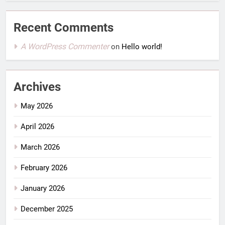
Recent Comments
A WordPress Commenter
on
Hello world!
Archives
May 2026
April 2026
March 2026
February 2026
January 2026
December 2025