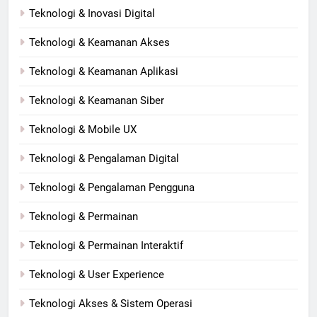
Teknologi & Inovasi Digital
Teknologi & Keamanan Akses
Teknologi & Keamanan Aplikasi
Teknologi & Keamanan Siber
Teknologi & Mobile UX
Teknologi & Pengalaman Digital
Teknologi & Pengalaman Pengguna
Teknologi & Permainan
Teknologi & Permainan Interaktif
Teknologi & User Experience
Teknologi Akses & Sistem Operasi