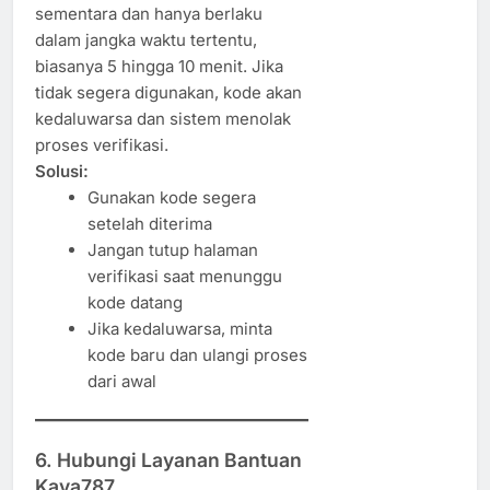
sementara dan hanya berlaku
dalam jangka waktu tertentu,
biasanya 5 hingga 10 menit. Jika
tidak segera digunakan, kode akan
kedaluwarsa dan sistem menolak
proses verifikasi.
Solusi:
Gunakan kode segera
setelah diterima
Jangan tutup halaman
verifikasi saat menunggu
kode datang
Jika kedaluwarsa, minta
kode baru dan ulangi proses
dari awal
6.
Hubungi Layanan Bantuan
Kaya787