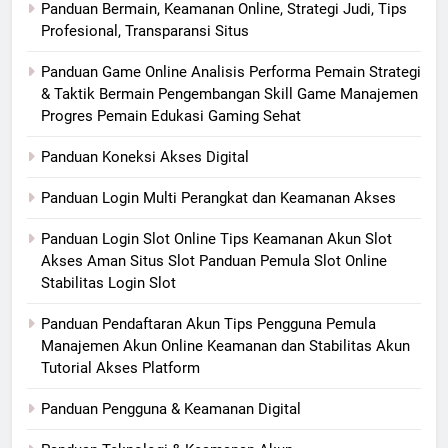
Panduan Bermain, Keamanan Online, Strategi Judi, Tips
Profesional, Transparansi Situs
Panduan Game Online Analisis Performa Pemain Strategi
& Taktik Bermain Pengembangan Skill Game Manajemen
Progres Pemain Edukasi Gaming Sehat
Panduan Koneksi Akses Digital
Panduan Login Multi Perangkat dan Keamanan Akses
Panduan Login Slot Online Tips Keamanan Akun Slot
Akses Aman Situs Slot Panduan Pemula Slot Online
Stabilitas Login Slot
Panduan Pendaftaran Akun Tips Pengguna Pemula
Manajemen Akun Online Keamanan dan Stabilitas Akun
Tutorial Akses Platform
Panduan Pengguna & Keamanan Digital