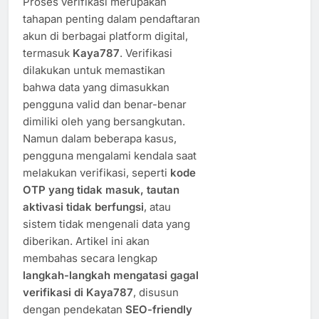
Proses verifikasi merupakan
tahapan penting dalam pendaftaran
akun di berbagai platform digital,
termasuk
Kaya787
. Verifikasi
dilakukan untuk memastikan
bahwa data yang dimasukkan
pengguna valid dan benar-benar
dimiliki oleh yang bersangkutan.
Namun dalam beberapa kasus,
pengguna mengalami kendala saat
melakukan verifikasi, seperti
kode
OTP yang tidak masuk, tautan
aktivasi tidak berfungsi
, atau
sistem tidak mengenali data yang
diberikan. Artikel ini akan
membahas secara lengkap
langkah-langkah mengatasi gagal
verifikasi di Kaya787
, disusun
dengan pendekatan
SEO-friendly