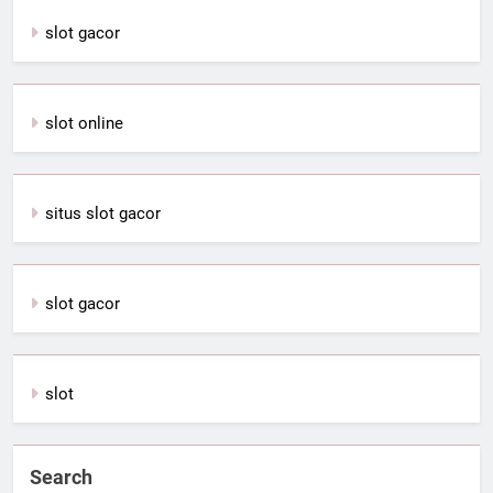
slot gacor
slot online
situs slot gacor
slot gacor
slot
Search