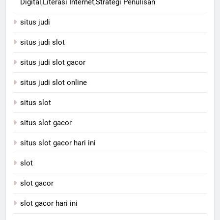
Digital,Literasi Internet,Strategi Penulisan
situs judi
situs judi slot
situs judi slot gacor
situs judi slot online
situs slot
situs slot gacor
situs slot gacor hari ini
slot
slot gacor
slot gacor hari ini