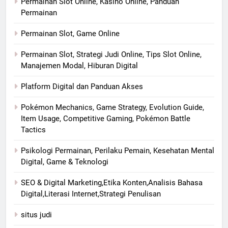
Permainan Slot Online, Kasino Online, Panduan
Permainan
Permainan Slot, Game Online
Permainan Slot, Strategi Judi Online, Tips Slot Online,
Manajemen Modal, Hiburan Digital
Platform Digital dan Panduan Akses
Pokémon Mechanics, Game Strategy, Evolution Guide,
Item Usage, Competitive Gaming, Pokémon Battle
Tactics
Psikologi Permainan, Perilaku Pemain, Kesehatan Mental
Digital, Game & Teknologi
SEO & Digital Marketing,Etika Konten,Analisis Bahasa
Digital,Literasi Internet,Strategi Penulisan
situs judi