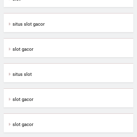
situs slot gacor
slot gacor
situs slot
slot gacor
slot gacor