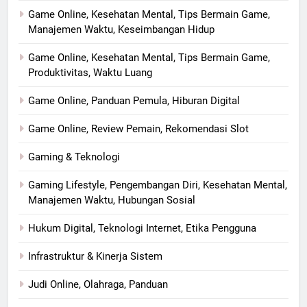
Game Online, Kesehatan Mental, Tips Bermain Game,
Manajemen Waktu, Keseimbangan Hidup
Game Online, Kesehatan Mental, Tips Bermain Game,
Produktivitas, Waktu Luang
Game Online, Panduan Pemula, Hiburan Digital
Game Online, Review Pemain, Rekomendasi Slot
Gaming & Teknologi
Gaming Lifestyle, Pengembangan Diri, Kesehatan Mental,
Manajemen Waktu, Hubungan Sosial
Hukum Digital, Teknologi Internet, Etika Pengguna
Infrastruktur & Kinerja Sistem
Judi Online, Olahraga, Panduan