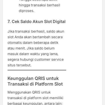
hingga transaksi berhasil
diproses.
7. Cek Saldo Akun Slot Digital
Jika transaksi berhasil, saldo akun
slot Anda akan bertambah secara
otomatis dalam beberapa detik
atau menit. Jika saldo belum
masuk dalam waktu yang lama,
segera hubungi customer service
situs tersebut.
Keunggulan QRIS untuk
Transaksi di Platform Slot
Menggunakan QRIS untuk
transaksi di platform slot memiliki
berbagai keunggulan, antara lain: