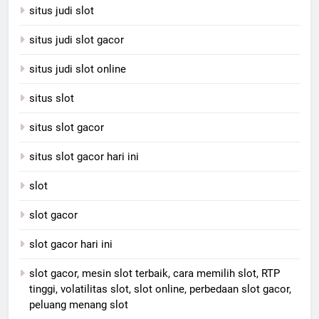
situs judi slot
situs judi slot gacor
situs judi slot online
situs slot
situs slot gacor
situs slot gacor hari ini
slot
slot gacor
slot gacor hari ini
slot gacor, mesin slot terbaik, cara memilih slot, RTP
tinggi, volatilitas slot, slot online, perbedaan slot gacor,
peluang menang slot