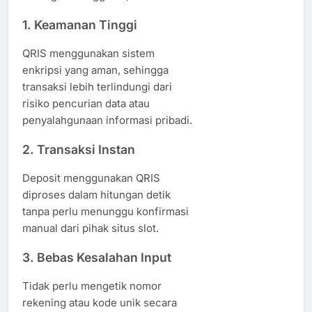
1. Keamanan Tinggi
QRIS menggunakan sistem
enkripsi yang aman, sehingga
transaksi lebih terlindungi dari
risiko pencurian data atau
penyalahgunaan informasi pribadi.
2. Transaksi Instan
Deposit menggunakan QRIS
diproses dalam hitungan detik
tanpa perlu menunggu konfirmasi
manual dari pihak situs slot.
3. Bebas Kesalahan Input
Tidak perlu mengetik nomor
rekening atau kode unik secara