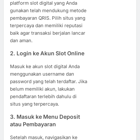
platform slot digital yang Anda
gunakan telah mendukung metode
pembayaran QRIS. Pilih situs yang
terpercaya dan memiliki reputasi
baik agar transaksi berjalan lancar
dan aman.
2. Login ke Akun Slot Online
Masuk ke akun slot digital Anda
menggunakan username dan
password yang telah terdaftar. Jika
belum memiliki akun, lakukan
pendaftaran terlebih dahulu di
situs yang terpercaya.
3. Masuk ke Menu Deposit
atau Pembayaran
Setelah masuk, navigasikan ke