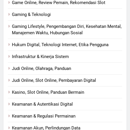
Game Online, Review Pemain, Rekomendasi Slot
Gaming & Teknologi
Gaming Lifestyle, Pengembangan Diri, Kesehatan Mental,
Manajemen Waktu, Hubungan Sosial
Hukum Digital, Teknologi Internet, Etika Pengguna
Infrastruktur & Kinerja Sistem
Judi Online, Olahraga, Panduan
Judi Online, Slot Online, Pembayaran Digital
Kasino, Slot Online, Panduan Bermain
Keamanan & Autentikasi Digital
Keamanan & Regulasi Permainan
Keamanan Akun, Perlindungan Data