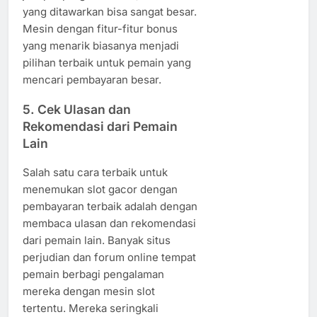
yang ditawarkan bisa sangat besar.
Mesin dengan fitur-fitur bonus
yang menarik biasanya menjadi
pilihan terbaik untuk pemain yang
mencari pembayaran besar.
5. Cek Ulasan dan
Rekomendasi dari Pemain
Lain
Salah satu cara terbaik untuk
menemukan slot gacor dengan
pembayaran terbaik adalah dengan
membaca ulasan dan rekomendasi
dari pemain lain. Banyak situs
perjudian dan forum online tempat
pemain berbagi pengalaman
mereka dengan mesin slot
tertentu. Mereka seringkali