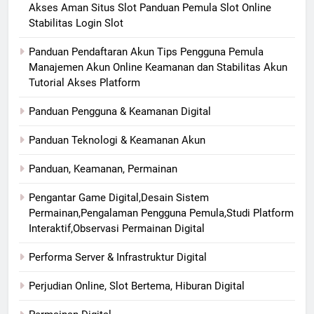
Akses Aman Situs Slot Panduan Pemula Slot Online
Stabilitas Login Slot
Panduan Pendaftaran Akun Tips Pengguna Pemula
Manajemen Akun Online Keamanan dan Stabilitas Akun
Tutorial Akses Platform
Panduan Pengguna & Keamanan Digital
Panduan Teknologi & Keamanan Akun
Panduan, Keamanan, Permainan
Pengantar Game Digital,Desain Sistem
Permainan,Pengalaman Pengguna Pemula,Studi Platform
Interaktif,Observasi Permainan Digital
Performa Server & Infrastruktur Digital
Perjudian Online, Slot Bertema, Hiburan Digital