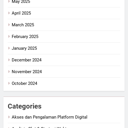
May 2025
April 2025
March 2025
February 2025
January 2025
December 2024
November 2024
October 2024
Categories
Akses dan Pengalaman Platform Digital