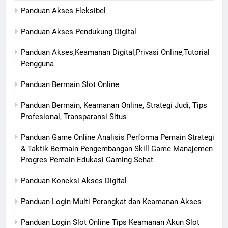
Panduan Akses Fleksibel
Panduan Akses Pendukung Digital
Panduan Akses,Keamanan Digital,Privasi Online,Tutorial
Pengguna
Panduan Bermain Slot Online
Panduan Bermain, Keamanan Online, Strategi Judi, Tips
Profesional, Transparansi Situs
Panduan Game Online Analisis Performa Pemain Strategi
& Taktik Bermain Pengembangan Skill Game Manajemen
Progres Pemain Edukasi Gaming Sehat
Panduan Koneksi Akses Digital
Panduan Login Multi Perangkat dan Keamanan Akses
Panduan Login Slot Online Tips Keamanan Akun Slot