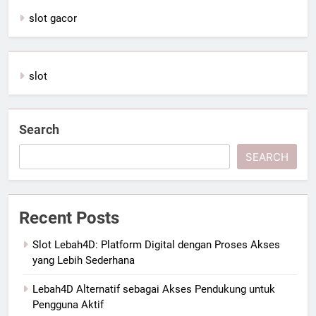
slot gacor
slot
Search
SEARCH
Recent Posts
Slot Lebah4D: Platform Digital dengan Proses Akses
yang Lebih Sederhana
Lebah4D Alternatif sebagai Akses Pendukung untuk
Pengguna Aktif