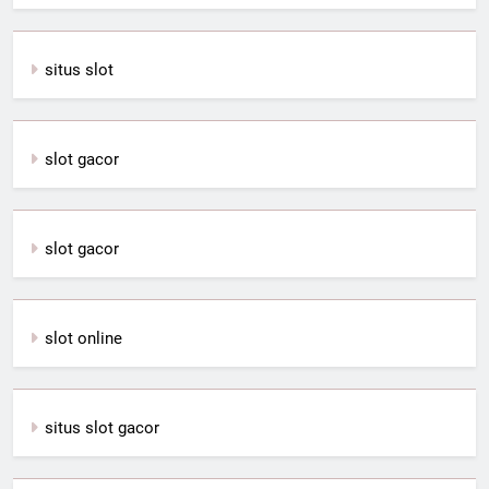
situs slot
slot gacor
slot gacor
slot online
situs slot gacor