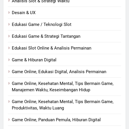
Analisis Slot & Strategi Waktu
Desain & UX
Edukasi Game / Teknologi Slot
Edukasi Game & Strategi Tantangan
Edukasi Slot Online & Analisis Permainan
Game & Hiburan Digital
Game Online, Edukasi Digital, Analisis Permainan
Game Online, Kesehatan Mental, Tips Bermain Game,
Manajemen Waktu, Keseimbangan Hidup
Game Online, Kesehatan Mental, Tips Bermain Game,
Produktivitas, Waktu Luang
Game Online, Panduan Pemula, Hiburan Digital