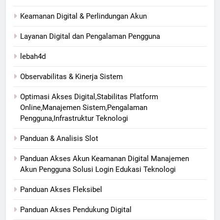
Keamanan Digital & Perlindungan Akun
Layanan Digital dan Pengalaman Pengguna
lebah4d
Observabilitas & Kinerja Sistem
Optimasi Akses Digital,Stabilitas Platform
Online,Manajemen Sistem,Pengalaman
Pengguna,Infrastruktur Teknologi
Panduan & Analisis Slot
Panduan Akses Akun Keamanan Digital Manajemen
Akun Pengguna Solusi Login Edukasi Teknologi
Panduan Akses Fleksibel
Panduan Akses Pendukung Digital