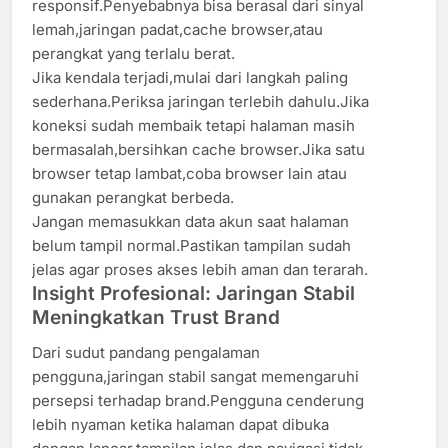
responsif.Penyebabnya bisa berasal dari sinyal
lemah,jaringan padat,cache browser,atau
perangkat yang terlalu berat.
Jika kendala terjadi,mulai dari langkah paling
sederhana.Periksa jaringan terlebih dahulu.Jika
koneksi sudah membaik tetapi halaman masih
bermasalah,bersihkan cache browser.Jika satu
browser tetap lambat,coba browser lain atau
gunakan perangkat berbeda.
Jangan memasukkan data akun saat halaman
belum tampil normal.Pastikan tampilan sudah
jelas agar proses akses lebih aman dan terarah.
Insight Profesional: Jaringan Stabil
Meningkatkan Trust Brand
Dari sudut pandang pengalaman
pengguna,jaringan stabil sangat memengaruhi
persepsi terhadap brand.Pengguna cenderung
lebih nyaman ketika halaman dapat dibuka