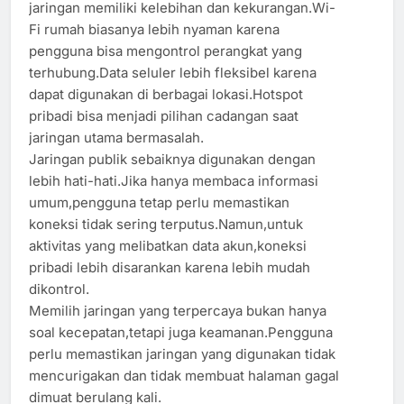
jaringan memiliki kelebihan dan kekurangan.Wi-
Fi rumah biasanya lebih nyaman karena
pengguna bisa mengontrol perangkat yang
terhubung.Data seluler lebih fleksibel karena
dapat digunakan di berbagai lokasi.Hotspot
pribadi bisa menjadi pilihan cadangan saat
jaringan utama bermasalah.
Jaringan publik sebaiknya digunakan dengan
lebih hati-hati.Jika hanya membaca informasi
umum,pengguna tetap perlu memastikan
koneksi tidak sering terputus.Namun,untuk
aktivitas yang melibatkan data akun,koneksi
pribadi lebih disarankan karena lebih mudah
dikontrol.
Memilih jaringan yang terpercaya bukan hanya
soal kecepatan,tetapi juga keamanan.Pengguna
perlu memastikan jaringan yang digunakan tidak
mencurigakan dan tidak membuat halaman gagal
dimuat berulang kali.