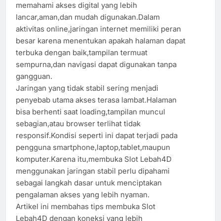
memahami akses digital yang lebih
lancar,aman,dan mudah digunakan.Dalam
aktivitas online,jaringan internet memiliki peran
besar karena menentukan apakah halaman dapat
terbuka dengan baik,tampilan termuat
sempurna,dan navigasi dapat digunakan tanpa
gangguan.
Jaringan yang tidak stabil sering menjadi
penyebab utama akses terasa lambat.Halaman
bisa berhenti saat loading,tampilan muncul
sebagian,atau browser terlihat tidak
responsif.Kondisi seperti ini dapat terjadi pada
pengguna smartphone,laptop,tablet,maupun
komputer.Karena itu,membuka Slot Lebah4D
menggunakan jaringan stabil perlu dipahami
sebagai langkah dasar untuk menciptakan
pengalaman akses yang lebih nyaman.
Artikel ini membahas tips membuka Slot
Lebah4D dengan koneksi yang lebih