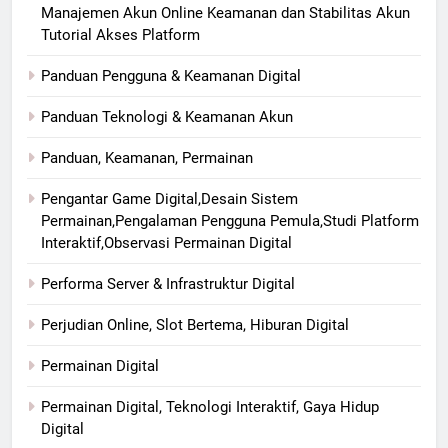
Manajemen Akun Online Keamanan dan Stabilitas Akun
Tutorial Akses Platform
Panduan Pengguna & Keamanan Digital
Panduan Teknologi & Keamanan Akun
Panduan, Keamanan, Permainan
Pengantar Game Digital,Desain Sistem
Permainan,Pengalaman Pengguna Pemula,Studi Platform
Interaktif,Observasi Permainan Digital
Performa Server & Infrastruktur Digital
Perjudian Online, Slot Bertema, Hiburan Digital
Permainan Digital
Permainan Digital, Teknologi Interaktif, Gaya Hidup
Digital