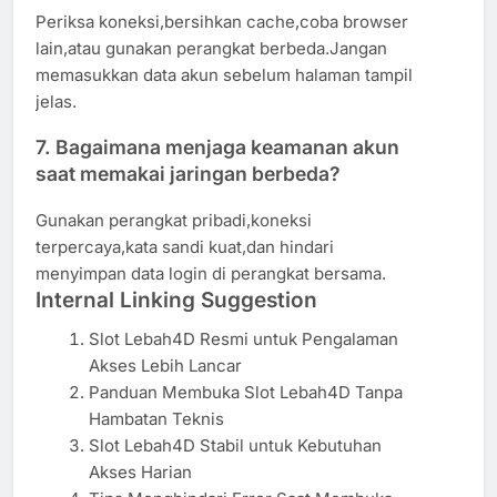
Periksa koneksi,bersihkan cache,coba browser
lain,atau gunakan perangkat berbeda.Jangan
memasukkan data akun sebelum halaman tampil
jelas.
7. Bagaimana menjaga keamanan akun
saat memakai jaringan berbeda?
Gunakan perangkat pribadi,koneksi
terpercaya,kata sandi kuat,dan hindari
menyimpan data login di perangkat bersama.
Internal Linking Suggestion
Slot Lebah4D Resmi untuk Pengalaman
Akses Lebih Lancar
Panduan Membuka Slot Lebah4D Tanpa
Hambatan Teknis
Slot Lebah4D Stabil untuk Kebutuhan
Akses Harian