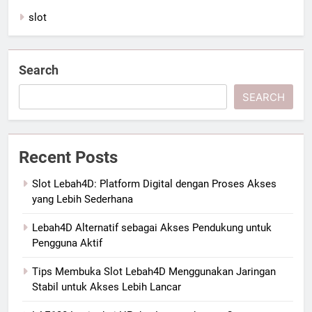
slot
Search
SEARCH
Recent Posts
Slot Lebah4D: Platform Digital dengan Proses Akses
yang Lebih Sederhana
Lebah4D Alternatif sebagai Akses Pendukung untuk
Pengguna Aktif
Tips Membuka Slot Lebah4D Menggunakan Jaringan
Stabil untuk Akses Lebih Lancar