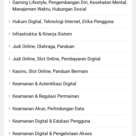
Gaming Lifestyle, Pengembangan Diri, Kesehatan Mental,
Manajemen Waktu, Hubungan Sosial
Hukum Digital, Teknologi Internet, Etika Pengguna
Infrastruktur & Kinerja Sistem
Judi Online, Olahraga, Panduan
Judi Online, Slot Online, Pembayaran Digital
Kasino, Slot Online, Panduan Bermain
Keamanan & Autentikasi Digital
Keamanan & Regulasi Permainan
Keamanan Akun, Perlindungan Data
Keamanan Digital & Edukasi Pengguna
Keamanan Digital & Pengelolaan Akses