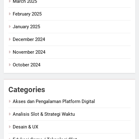
March 2025
February 2025
January 2025
December 2024
November 2024
October 2024
Categories
Akses dan Pengalaman Platform Digital
Analisis Slot & Strategi Waktu
Desain & UX