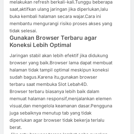
melakukan refresh berkali-kali.Tunggu beberapa
saat,aktifkan ulang jaringan jika diperlukan,lalu
buka kembali halaman secara wajar.Cara ini
membantu mengurangi risiko proses akses yang
tidak selesai.
Gunakan Browser Terbaru agar
Koneksi Lebih Optimal
Jaringan stabil akan lebih efektif jika didukung
browser yang baik.Browser lama dapat membuat
halaman tidak tampil optimal meskipun koneksi
sudah bagus.Karena itu,gunakan browser
terbaru saat membuka Slot Lebah4D.
Browser terbaru biasanya lebih baik dalam
memuat halaman responsif,menjalankan elemen
visual,dan mengelola keamanan dasar.Pengguna
juga sebaiknya menutup tab yang tidak
diperlukan agar browser tidak bekerja terlalu
berat.