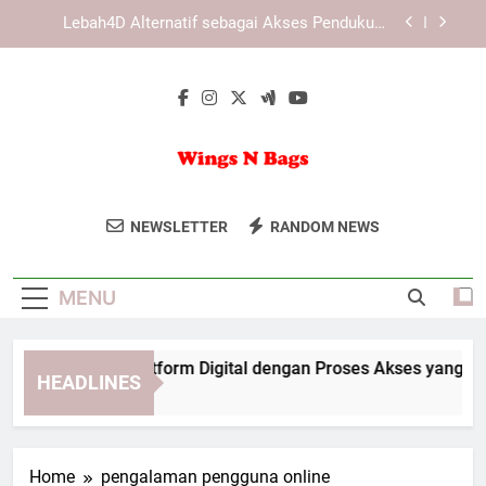
Skip
Tips Membuka Slot Lebah4D Menggunakan
to
Jaringan Stabil untuk Akses Lebih Lancar
content
LAE138 Login dari HP dan Laptop dengan Cara
yang Benar
Slot Lebah4D: Platform Digital dengan Proses
Akses yang Lebih Sederhana
Lebah4D Alternatif sebagai Akses Pendukung
untuk Pengguna Aktif
Wings N Bags
Lengkapi Penampilan Anda Dengan Tas
Tips Membuka Slot Lebah4D Menggunakan
NEWSLETTER
RANDOM NEWS
Jaringan Stabil untuk Akses Lebih Lancar
Dan Aksesori Dari Wings N Bags. Gaya
LAE138 Login dari HP dan Laptop dengan Cara
Trendy Untuk Segala Kesempatan.
yang Benar
MENU
ot Lebah4D: Platform Digital dengan Proses Akses yang Lebi
HEADLINES
Months Ago
Home
pengalaman pengguna online