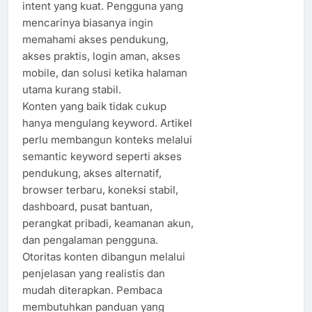
intent yang kuat. Pengguna yang
mencarinya biasanya ingin
memahami akses pendukung,
akses praktis, login aman, akses
mobile, dan solusi ketika halaman
utama kurang stabil.
Konten yang baik tidak cukup
hanya mengulang keyword. Artikel
perlu membangun konteks melalui
semantic keyword seperti akses
pendukung, akses alternatif,
browser terbaru, koneksi stabil,
dashboard, pusat bantuan,
perangkat pribadi, keamanan akun,
dan pengalaman pengguna.
Otoritas konten dibangun melalui
penjelasan yang realistis dan
mudah diterapkan. Pembaca
membutuhkan panduan yang