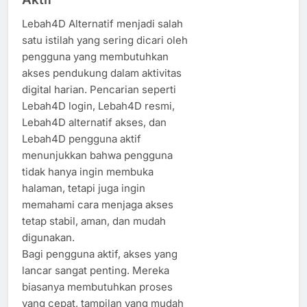
Lebah4D Alternatif menjadi salah
satu istilah yang sering dicari oleh
pengguna yang membutuhkan
akses pendukung dalam aktivitas
digital harian. Pencarian seperti
Lebah4D login, Lebah4D resmi,
Lebah4D alternatif akses, dan
Lebah4D pengguna aktif
menunjukkan bahwa pengguna
tidak hanya ingin membuka
halaman, tetapi juga ingin
memahami cara menjaga akses
tetap stabil, aman, dan mudah
digunakan.
Bagi pengguna aktif, akses yang
lancar sangat penting. Mereka
biasanya membutuhkan proses
yang cepat, tampilan yang mudah