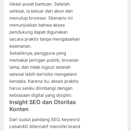
lokasi pusat bantuan. Setelah
selesai, ia keluar dari akun dan
menutup browser. Skenario ini
menunjukkan bahwa akses
pendukung dapat digunakan
secara praktis tanpa mengabaikan
keamanan.
Sebaliknya, pengguna yang
memakai jaringan publik, browser
lama, dan tidak logout setelah
selesai lebih berisiko mengalami
kendala. Karena itu, akses praktis
harus selalu diimbangi dengan
kebiasaan digital yang disiplin.
Insight SEO dan Otoritas
Konten
Dari sudut pandang SEO, keyword
Lebah4D Alternatif memiliki brand