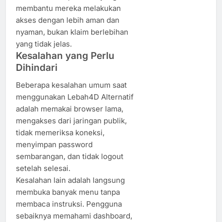
membantu mereka melakukan
akses dengan lebih aman dan
nyaman, bukan klaim berlebihan
yang tidak jelas.
Kesalahan yang Perlu
Dihindari
Beberapa kesalahan umum saat
menggunakan Lebah4D Alternatif
adalah memakai browser lama,
mengakses dari jaringan publik,
tidak memeriksa koneksi,
menyimpan password
sembarangan, dan tidak logout
setelah selesai.
Kesalahan lain adalah langsung
membuka banyak menu tanpa
membaca instruksi. Pengguna
sebaiknya memahami dashboard,