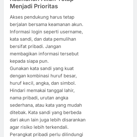
Menjadi Prioritas
Akses pendukung harus tetap
berjalan bersama keamanan akun.
Informasi login seperti username,
kata sandi, dan data pemulihan
bersifat pribadi. Jangan
membagikan informasi tersebut
kepada siapa pun.
Gunakan kata sandi yang kuat
dengan kombinasi huruf besar,
huruf kecil, angka, dan simbol.
Hindari memakai tanggal lahir,
nama pribadi, urutan angka
sederhana, atau kata yang mudah
ditebak. Kata sandi yang berbeda
dari akun lain juga lebih disarankan
agar risiko lebih terkendali.
Perangkat pribadi perlu dilindungi