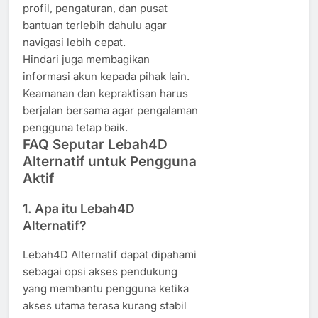
profil, pengaturan, dan pusat
bantuan terlebih dahulu agar
navigasi lebih cepat.
Hindari juga membagikan
informasi akun kepada pihak lain.
Keamanan dan kepraktisan harus
berjalan bersama agar pengalaman
pengguna tetap baik.
FAQ Seputar Lebah4D
Alternatif untuk Pengguna
Aktif
1. Apa itu Lebah4D
Alternatif?
Lebah4D Alternatif dapat dipahami
sebagai opsi akses pendukung
yang membantu pengguna ketika
akses utama terasa kurang stabil