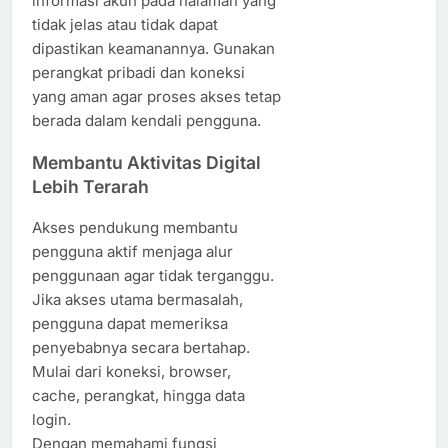
informasi akun pada halaman yang
tidak jelas atau tidak dapat
dipastikan keamanannya. Gunakan
perangkat pribadi dan koneksi
yang aman agar proses akses tetap
berada dalam kendali pengguna.
Membantu Aktivitas Digital
Lebih Terarah
Akses pendukung membantu
pengguna aktif menjaga alur
penggunaan agar tidak terganggu.
Jika akses utama bermasalah,
pengguna dapat memeriksa
penyebabnya secara bertahap.
Mulai dari koneksi, browser,
cache, perangkat, hingga data
login.
Dengan memahami fungsi