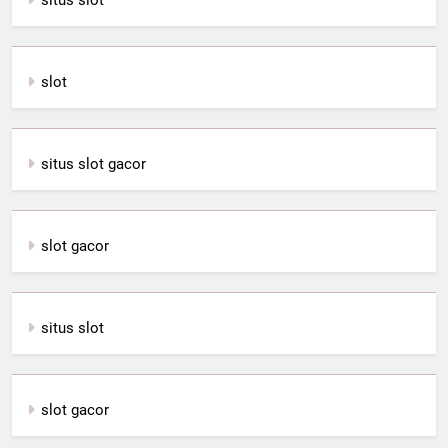
situs slot
slot
situs slot gacor
slot gacor
situs slot
slot gacor