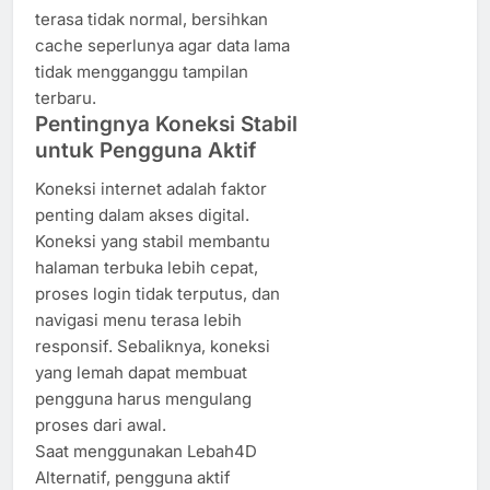
terasa tidak normal, bersihkan
cache seperlunya agar data lama
tidak mengganggu tampilan
terbaru.
Pentingnya Koneksi Stabil
untuk Pengguna Aktif
Koneksi internet adalah faktor
penting dalam akses digital.
Koneksi yang stabil membantu
halaman terbuka lebih cepat,
proses login tidak terputus, dan
navigasi menu terasa lebih
responsif. Sebaliknya, koneksi
yang lemah dapat membuat
pengguna harus mengulang
proses dari awal.
Saat menggunakan Lebah4D
Alternatif, pengguna aktif