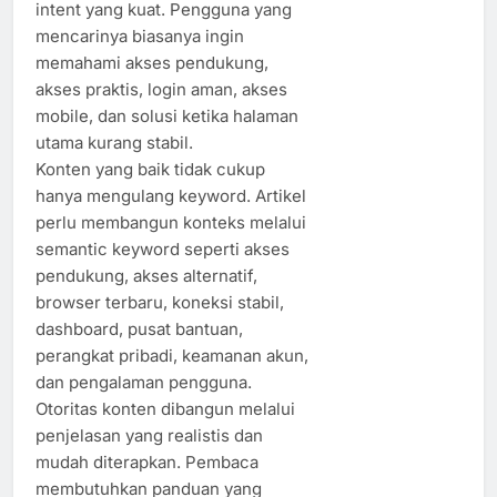
intent yang kuat. Pengguna yang
mencarinya biasanya ingin
memahami akses pendukung,
akses praktis, login aman, akses
mobile, dan solusi ketika halaman
utama kurang stabil.
Konten yang baik tidak cukup
hanya mengulang keyword. Artikel
perlu membangun konteks melalui
semantic keyword seperti akses
pendukung, akses alternatif,
browser terbaru, koneksi stabil,
dashboard, pusat bantuan,
perangkat pribadi, keamanan akun,
dan pengalaman pengguna.
Otoritas konten dibangun melalui
penjelasan yang realistis dan
mudah diterapkan. Pembaca
membutuhkan panduan yang