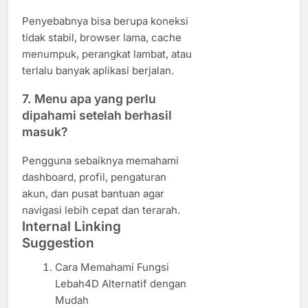
Penyebabnya bisa berupa koneksi
tidak stabil, browser lama, cache
menumpuk, perangkat lambat, atau
terlalu banyak aplikasi berjalan.
7. Menu apa yang perlu
dipahami setelah berhasil
masuk?
Pengguna sebaiknya memahami
dashboard, profil, pengaturan
akun, dan pusat bantuan agar
navigasi lebih cepat dan terarah.
Internal Linking
Suggestion
Cara Memahami Fungsi
Lebah4D Alternatif dengan
Mudah