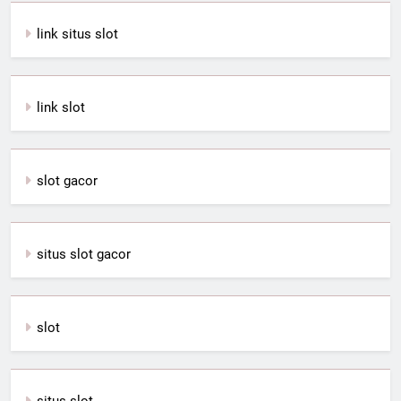
link situs slot
link slot
slot gacor
situs slot gacor
slot