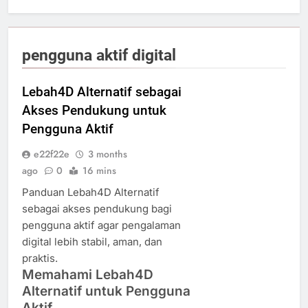
pengguna aktif digital
Lebah4D Alternatif sebagai
Akses Pendukung untuk
Pengguna Aktif
e22f22e
3 months
ago
0
16 mins
Panduan Lebah4D Alternatif
sebagai akses pendukung bagi
pengguna aktif agar pengalaman
digital lebih stabil, aman, dan
praktis.
Memahami Lebah4D
Alternatif untuk Pengguna
Aktif