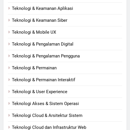
Teknologi & Keamanan Aplikasi
Teknologi & Keamanan Siber
Teknologi & Mobile UX
Teknologi & Pengalaman Digital
Teknologi & Pengalaman Pengguna
Teknologi & Permainan
Teknologi & Permainan Interaktif
Teknologi & User Experience
Teknologi Akses & Sistem Operasi
Teknologi Cloud & Arsitektur Sistem
Teknologi Cloud dan Infrastruktur Web