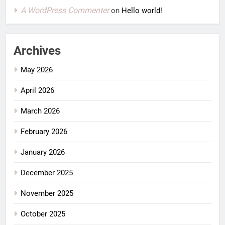
A WordPress Commenter
on
Hello world!
Archives
May 2026
April 2026
March 2026
February 2026
January 2026
December 2025
November 2025
October 2025