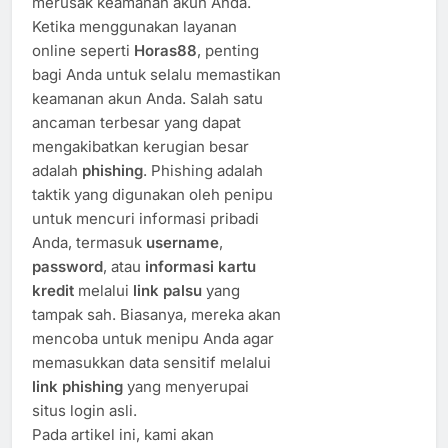
merusak keamanan akun Anda.
Ketika menggunakan layanan
online seperti
Horas88
, penting
bagi Anda untuk selalu memastikan
keamanan akun Anda. Salah satu
ancaman terbesar yang dapat
mengakibatkan kerugian besar
adalah
phishing
. Phishing adalah
taktik yang digunakan oleh penipu
untuk mencuri informasi pribadi
Anda, termasuk
username
,
password
, atau
informasi kartu
kredit
melalui
link palsu
yang
tampak sah. Biasanya, mereka akan
mencoba untuk menipu Anda agar
memasukkan data sensitif melalui
link phishing
yang menyerupai
situs login asli.
Pada artikel ini, kami akan