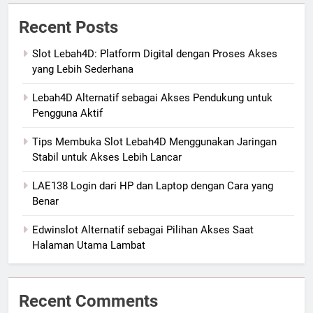
Recent Posts
Slot Lebah4D: Platform Digital dengan Proses Akses
yang Lebih Sederhana
Lebah4D Alternatif sebagai Akses Pendukung untuk
Pengguna Aktif
Tips Membuka Slot Lebah4D Menggunakan Jaringan
Stabil untuk Akses Lebih Lancar
LAE138 Login dari HP dan Laptop dengan Cara yang
Benar
Edwinslot Alternatif sebagai Pilihan Akses Saat
Halaman Utama Lambat
Recent Comments