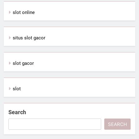
slot online
situs slot gacor
slot gacor
slot
Search
SEARCH