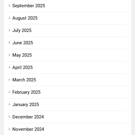
September 2025
August 2025
July 2025
June 2025
May 2025
April 2025
March 2025
February 2025
January 2025
December 2024
November 2024