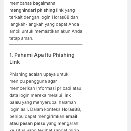
membahas bagaimana
menghindari phishing link
yang
terkait dengan login Horas88 dan
langkah-langkah yang dapat Anda
ambil untuk memastikan akun Anda
tetap aman.
1.
Pahami Apa Itu Phishing
Link
Phishing adalah upaya untuk
menipu pengguna agar
memberikan informasi pribadi atau
data login mereka melalui
link
palsu
yang menyerupai halaman
login asli. Dalam konteks
Horas88
,
penipu dapat mengirimkan
email
atau pesan palsu
yang mengarah
ke situs yang terlihat sangat mirip