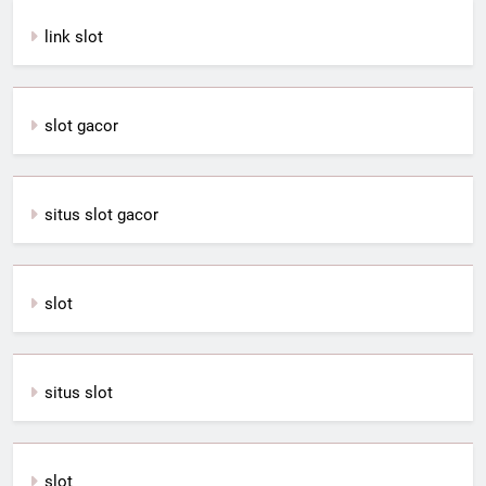
link slot
slot gacor
situs slot gacor
slot
situs slot
slot