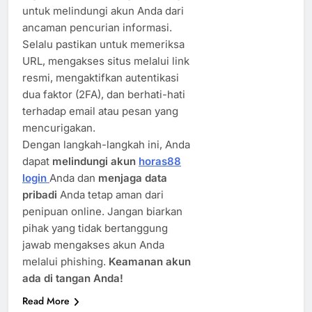
untuk melindungi akun Anda dari
ancaman pencurian informasi.
Selalu pastikan untuk memeriksa
URL, mengakses situs melalui link
resmi, mengaktifkan autentikasi
dua faktor (2FA), dan berhati-hati
terhadap email atau pesan yang
mencurigakan.
Dengan langkah-langkah ini, Anda
dapat
melindungi akun
horas88
login
Anda dan
menjaga data
pribadi
Anda tetap aman dari
penipuan online. Jangan biarkan
pihak yang tidak bertanggung
jawab mengakses akun Anda
melalui phishing.
Keamanan akun
ada di tangan Anda!
Read More