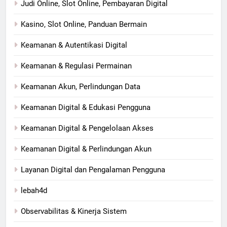
Judi Online, Slot Online, Pembayaran Digital
Kasino, Slot Online, Panduan Bermain
Keamanan & Autentikasi Digital
Keamanan & Regulasi Permainan
Keamanan Akun, Perlindungan Data
Keamanan Digital & Edukasi Pengguna
Keamanan Digital & Pengelolaan Akses
Keamanan Digital & Perlindungan Akun
Layanan Digital dan Pengalaman Pengguna
lebah4d
Observabilitas & Kinerja Sistem