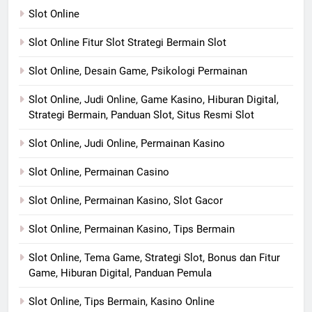
Slot Online
Slot Online Fitur Slot Strategi Bermain Slot
Slot Online, Desain Game, Psikologi Permainan
Slot Online, Judi Online, Game Kasino, Hiburan Digital,
Strategi Bermain, Panduan Slot, Situs Resmi Slot
Slot Online, Judi Online, Permainan Kasino
Slot Online, Permainan Casino
Slot Online, Permainan Kasino, Slot Gacor
Slot Online, Permainan Kasino, Tips Bermain
Slot Online, Tema Game, Strategi Slot, Bonus dan Fitur
Game, Hiburan Digital, Panduan Pemula
Slot Online, Tips Bermain, Kasino Online