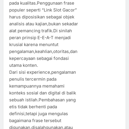
pada kualitas.Penggunaan frase
populer seperti “Link Slot Gacor”
harus diposisikan sebagai objek
analisis atau kajian,bukan sekadar
alat pemancing trafik.Di sinilah
peran prinsip E-E-A-T menjadi
krusial karena menuntut
pengalaman,keahlian,otoritas,dan
kepercayaan sebagai fondasi
utama konten.
Dari sisi experience,pengalaman
penulis tercermin pada
kemampuannya memahami
konteks sosial dan digital di balik
sebuah istilah.Pembahasan yang
etis tidak berhenti pada
definisi,tetapi juga mengulas
bagaimana frase tersebut
digunakan,disalahgunakan,atau