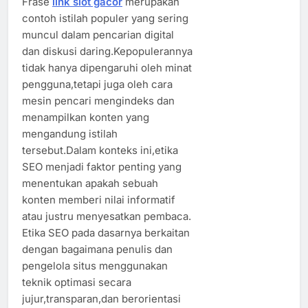
Frase
link slot gacor
merupakan
contoh istilah populer yang sering
muncul dalam pencarian digital
dan diskusi daring.Kepopulerannya
tidak hanya dipengaruhi oleh minat
pengguna,tetapi juga oleh cara
mesin pencari mengindeks dan
menampilkan konten yang
mengandung istilah
tersebut.Dalam konteks ini,etika
SEO menjadi faktor penting yang
menentukan apakah sebuah
konten memberi nilai informatif
atau justru menyesatkan pembaca.
Etika SEO pada dasarnya berkaitan
dengan bagaimana penulis dan
pengelola situs menggunakan
teknik optimasi secara
jujur,transparan,dan berorientasi