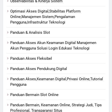
Observabilitas & Kinerja Sistem
Optimasi Akses Digital,Stabilitas Platform
Online,Manajemen Sistem,Pengalaman
Pengguna,Infrastruktur Teknologi
Panduan & Analisis Slot
Panduan Akses Akun Keamanan Digital Manajemen
Akun Pengguna Solusi Login Edukasi Teknologi
Panduan Akses Fleksibel
Panduan Akses Pendukung Digital
Panduan Akses,Keamanan Digital,Privasi Online,Tutorial
Pengguna
Panduan Bermain Slot Online
Panduan Bermain, Keamanan Online, Strategi Judi, Tips
Profesional, Transparansi Situs