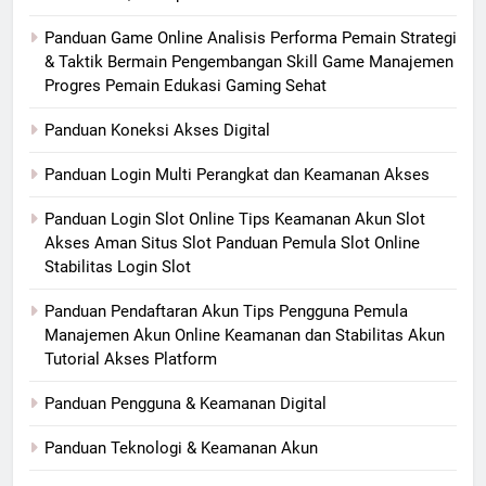
Panduan Game Online Analisis Performa Pemain Strategi
& Taktik Bermain Pengembangan Skill Game Manajemen
Progres Pemain Edukasi Gaming Sehat
Panduan Koneksi Akses Digital
Panduan Login Multi Perangkat dan Keamanan Akses
Panduan Login Slot Online Tips Keamanan Akun Slot
Akses Aman Situs Slot Panduan Pemula Slot Online
Stabilitas Login Slot
Panduan Pendaftaran Akun Tips Pengguna Pemula
Manajemen Akun Online Keamanan dan Stabilitas Akun
Tutorial Akses Platform
Panduan Pengguna & Keamanan Digital
Panduan Teknologi & Keamanan Akun