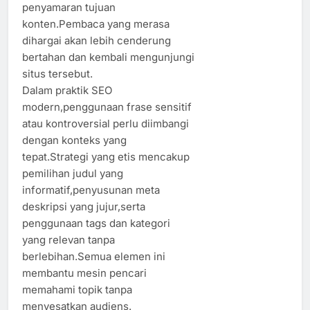
penyamaran tujuan
konten.Pembaca yang merasa
dihargai akan lebih cenderung
bertahan dan kembali mengunjungi
situs tersebut.
Dalam praktik SEO
modern,penggunaan frase sensitif
atau kontroversial perlu diimbangi
dengan konteks yang
tepat.Strategi yang etis mencakup
pemilihan judul yang
informatif,penyusunan meta
deskripsi yang jujur,serta
penggunaan tags dan kategori
yang relevan tanpa
berlebihan.Semua elemen ini
membantu mesin pencari
memahami topik tanpa
menyesatkan audiens.