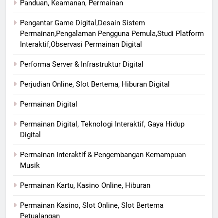
Panduan, Keamanan, Permainan
Pengantar Game Digital,Desain Sistem
Permainan,Pengalaman Pengguna Pemula,Studi Platform
Interaktif,Observasi Permainan Digital
Performa Server & Infrastruktur Digital
Perjudian Online, Slot Bertema, Hiburan Digital
Permainan Digital
Permainan Digital, Teknologi Interaktif, Gaya Hidup
Digital
Permainan Interaktif & Pengembangan Kemampuan
Musik
Permainan Kartu, Kasino Online, Hiburan
Permainan Kasino, Slot Online, Slot Bertema
Petualangan