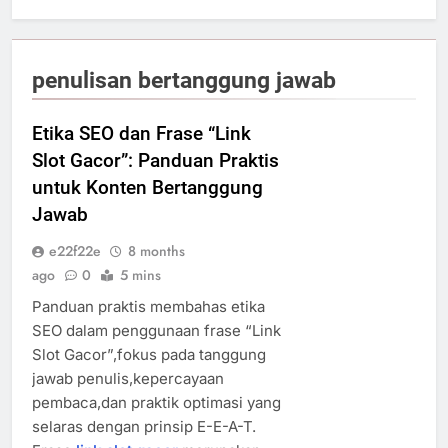
penulisan bertanggung jawab
Etika SEO dan Frase “Link
Slot Gacor”: Panduan Praktis
untuk Konten Bertanggung
Jawab
e22f22e
8 months
ago
0
5 mins
Panduan praktis membahas etika
SEO dalam penggunaan frase “Link
Slot Gacor”,fokus pada tanggung
jawab penulis,kepercayaan
pembaca,dan praktik optimasi yang
selaras dengan prinsip E-E-A-T.