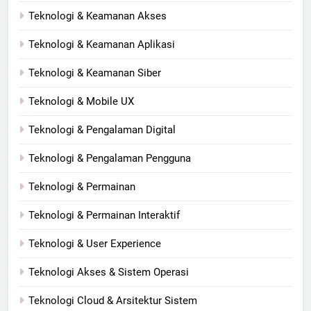
Teknologi & Keamanan Akses
Teknologi & Keamanan Aplikasi
Teknologi & Keamanan Siber
Teknologi & Mobile UX
Teknologi & Pengalaman Digital
Teknologi & Pengalaman Pengguna
Teknologi & Permainan
Teknologi & Permainan Interaktif
Teknologi & User Experience
Teknologi Akses & Sistem Operasi
Teknologi Cloud & Arsitektur Sistem