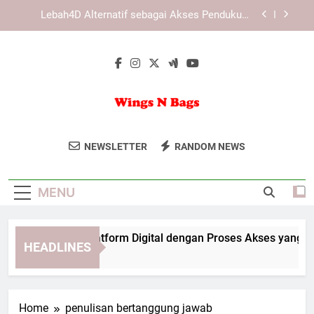
Skip
Tips Membuka Slot Lebah4D Menggunakan
to
Jaringan Stabil untuk Akses Lebih Lancar
content
LAE138 Login dari HP dan Laptop dengan Cara
yang Benar
Slot Lebah4D: Platform Digital dengan Proses
Akses yang Lebih Sederhana
Lebah4D Alternatif sebagai Akses Pendukung
untuk Pengguna Aktif
Wings N Bags
Lengkapi Penampilan Anda Dengan Tas
Tips Membuka Slot Lebah4D Menggunakan
NEWSLETTER
RANDOM NEWS
Jaringan Stabil untuk Akses Lebih Lancar
Dan Aksesori Dari Wings N Bags. Gaya
LAE138 Login dari HP dan Laptop dengan Cara
Trendy Untuk Segala Kesempatan.
yang Benar
MENU
lot Lebah4D: Platform Digital dengan Proses Akses yang Leb
HEADLINES
 Months Ago
Home
penulisan bertanggung jawab