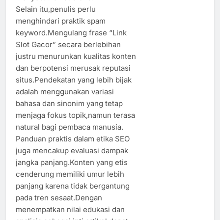
Selain itu,penulis perlu
menghindari praktik spam
keyword.Mengulang frase “Link
Slot Gacor” secara berlebihan
justru menurunkan kualitas konten
dan berpotensi merusak reputasi
situs.Pendekatan yang lebih bijak
adalah menggunakan variasi
bahasa dan sinonim yang tetap
menjaga fokus topik,namun terasa
natural bagi pembaca manusia.
Panduan praktis dalam etika SEO
juga mencakup evaluasi dampak
jangka panjang.Konten yang etis
cenderung memiliki umur lebih
panjang karena tidak bergantung
pada tren sesaat.Dengan
menempatkan nilai edukasi dan