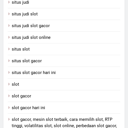
situs judi
situs judi slot
situs judi slot gacor
situs judi slot online
situs slot
situs slot gacor
situs slot gacor hari ini
slot
slot gacor
slot gacor hari ini
slot gacor, mesin slot terbaik, cara memilih slot, RTP
tinggi, volatilitas slot, slot online, perbedaan slot gacor,