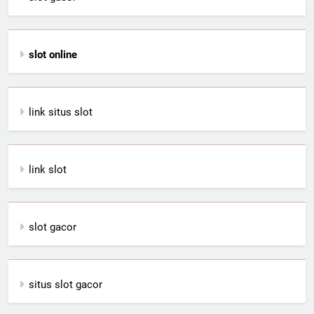
slot online
link situs slot
link slot
slot gacor
situs slot gacor