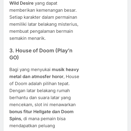
Wild Desire
yang dapat
memberikan kemenangan besar.
Setiap karakter dalam permainan
memiliki latar belakang misterius,
membuat pengalaman bermain
semakin menarik.
3.
House of Doom (Play’n
GO)
Bagi yang menyukai
musik heavy
metal dan atmosfer horor
, House
of Doom adalah pilihan tepat.
Dengan latar belakang rumah
berhantu dan suara latar yang
mencekam, slot ini menawarkan
bonus fitur Hellgate dan Doom
Spins
, di mana pemain bisa
mendapatkan peluang