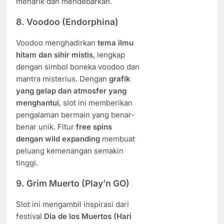
menarik dan mendebarkan.
8.
Voodoo (Endorphina)
Voodoo menghadirkan
tema ilmu
hitam dan sihir mistis
, lengkap
dengan simbol boneka voodoo dan
mantra misterius. Dengan
grafik
yang gelap dan atmosfer yang
menghantui
, slot ini memberikan
pengalaman bermain yang benar-
benar unik. Fitur
free spins
dengan wild expanding
membuat
peluang kemenangan semakin
tinggi.
9.
Grim Muerto (Play’n GO)
Slot ini mengambil inspirasi dari
festival
Dia de los Muertos (Hari