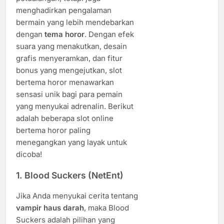
menghadirkan pengalaman
bermain yang lebih mendebarkan
dengan
tema horor
. Dengan efek
suara yang menakutkan, desain
grafis menyeramkan, dan fitur
bonus yang mengejutkan, slot
bertema horor menawarkan
sensasi unik bagi para pemain
yang menyukai adrenalin. Berikut
adalah beberapa slot online
bertema horor paling
menegangkan yang layak untuk
dicoba!
1.
Blood Suckers (NetEnt)
Jika Anda menyukai cerita tentang
vampir haus darah
, maka Blood
Suckers adalah pilihan yang