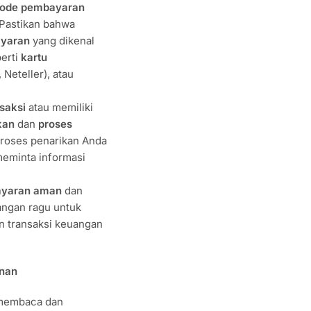
ode pembayaran
 Pastikan bahwa
yaran
yang dikenal
perti
kartu
 Neteller), atau
saksi
atau memiliki
kan
dan
proses
proses penarikan Anda
meminta informasi
yaran aman
dan
angan ragu untuk
n transaksi keuangan
inan
 membaca dan