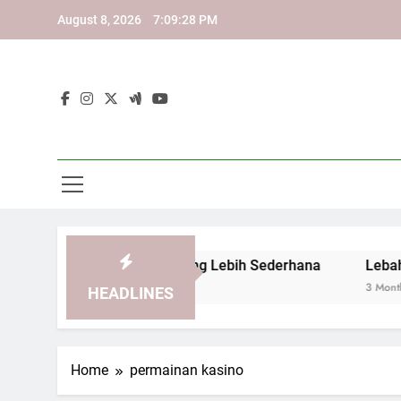
Skip
August 8, 2026
7:09:29 PM
to
content
Win
Lengkapi 
an Proses Akses yang Lebih Sederhana
Lebah4D Alternat
3 Months Ago
HEADLINES
Home
permainan kasino