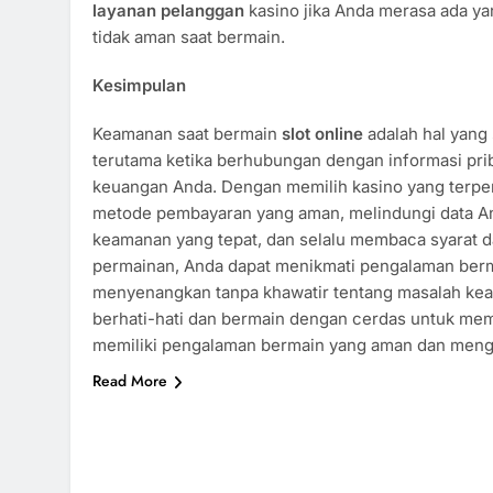
layanan pelanggan
kasino jika Anda merasa ada y
tidak aman saat bermain.
Kesimpulan
Keamanan saat bermain
slot online
adalah hal yang 
terutama ketika berhubungan dengan informasi prib
keuangan Anda. Dengan memilih kasino yang terp
metode pembayaran yang aman, melindungi data A
keamanan yang tepat, dan selalu membaca syarat d
permainan, Anda dapat menikmati pengalaman berm
menyenangkan tanpa khawatir tentang masalah kea
berhati-hati dan bermain dengan cerdas untuk me
memiliki pengalaman bermain yang aman dan men
Read More