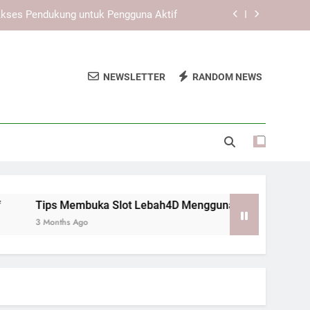
Akses Pendukung untuk Pengguna Aktif
ngan Stabil untuk Akses Lebih Lancar
HP dan Laptop dengan Cara yang Benar
NEWSLETTER
RANDOM NEWS
gan Proses Akses yang Lebih Sederhana
 Gaya Trendy Untuk Segala Kesempatan.
Akses Pendukung untuk Pengguna Aktif
ngan Stabil untuk Akses Lebih Lancar
HP dan Laptop dengan Cara yang Benar
 Membuka Slot Lebah4D Menggunakan Jaringan Stabil untuk A
hs Ago