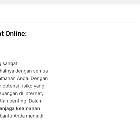
t Online:
g sangat
 halnya dengan semua
keamanan Anda. Dengan
a potensi risiko yang
uangan di internet,
tlah penting. Dalam
enjaga keamanan
embantu Anda menjadi