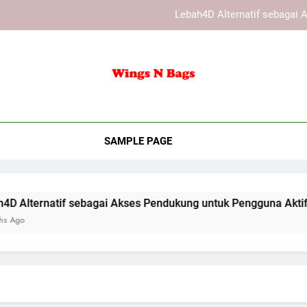
Lebah4D Alternatif sebagai 
Tips Membuka Slot Lebah4D Menggunakan Jari
LAE138 Login dari 
gs N Bags
Slot Lebah4D: Platform Digital den
Penampilan Anda Dengan Tas Dan Aksesori Dari Wings N Bags.
Lebah4D Alternatif sebagai 
SAMPLE PAGE
Tips Membuka Slot Lebah4D Menggunakan Jari
LAE138 Login dari 
if sebagai Akses Pendukung untuk Pengguna Aktif
Tips
3 Mont