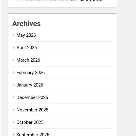
Archives
May 2026
April 2026
March 2026
February 2026
January 2026
December 2025
November 2025
October 2025
September 2025