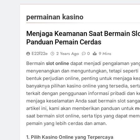
permainan kasino
Menjaga Keamanan Saat Bermain Slo
Panduan Pemain Cerdas
E22f22e
2 Years Ago
0
9 Mins
Bermain
slot online
dapat menjadi pengalaman yan
menyenangkan dan menguntungkan, tetapi seperti
bentuk perjudian online, penting untuk menjaga 
banyaknya pilihan kasino online yang tersedia, sert
terkait dengan penggunaan informasi pribadi dan ke
menjaga keselamatan Anda saat bermain slot sanga
artikel ini, kami akan memberikan panduan untuk
m
saat bermain slot online, serta tips yang dapat m
pemain yang lebih cerdas dan aman.
1.
Pilih Kasino Online yang Terpercaya