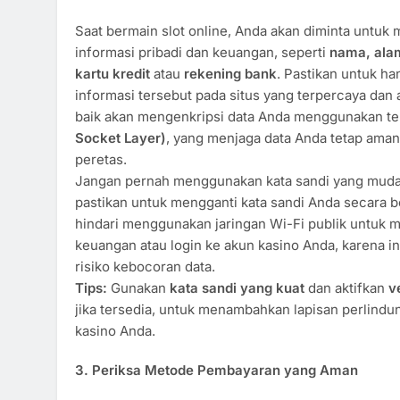
Saat bermain slot online, Anda akan diminta untu
informasi pribadi dan keuangan, seperti
nama, ala
kartu kredit
atau
rekening bank
. Pastikan untuk h
informasi tersebut pada situs yang terpercaya dan
baik akan mengenkripsi data Anda menggunakan t
Socket Layer)
, yang menjaga data Anda tetap ama
peretas.
Jangan pernah menggunakan kata sandi yang muda
pastikan untuk mengganti kata sandi Anda secara ber
hindari menggunakan jaringan Wi-Fi publik untuk m
keuangan atau login ke akun kasino Anda, karena i
risiko kebocoran data.
Tips:
Gunakan
kata sandi yang kuat
dan aktifkan
v
jika tersedia, untuk menambahkan lapisan perlindu
kasino Anda.
3.
Periksa Metode Pembayaran yang Aman