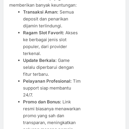
memberikan banyak keuntungan:
Transaksi Aman:
Semua
deposit dan penarikan
dijamin terlindungi.
Ragam Slot Favorit:
Akses
ke berbagai jenis slot
populer, dari provider
terkenal.
Update Berkala:
Game
selalu diperbarui dengan
fitur terbaru.
Pelayanan Profesional:
Tim
support siap membantu
24/7.
Promo dan Bonus:
Link
resmi biasanya menawarkan
promo yang sah dan
transparan, meningkatkan