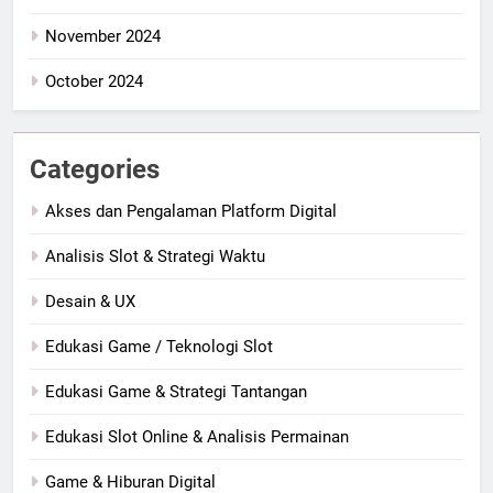
November 2024
October 2024
Categories
Akses dan Pengalaman Platform Digital
Analisis Slot & Strategi Waktu
Desain & UX
Edukasi Game / Teknologi Slot
Edukasi Game & Strategi Tantangan
Edukasi Slot Online & Analisis Permainan
Game & Hiburan Digital