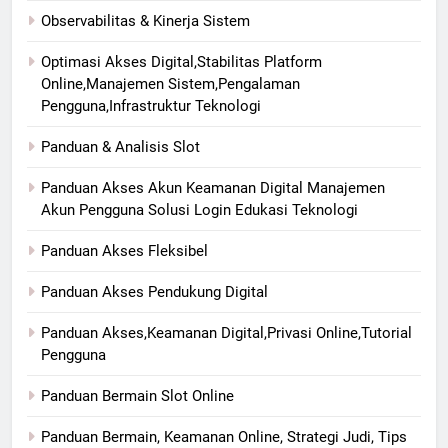
Observabilitas & Kinerja Sistem
Optimasi Akses Digital,Stabilitas Platform
Online,Manajemen Sistem,Pengalaman
Pengguna,Infrastruktur Teknologi
Panduan & Analisis Slot
Panduan Akses Akun Keamanan Digital Manajemen
Akun Pengguna Solusi Login Edukasi Teknologi
Panduan Akses Fleksibel
Panduan Akses Pendukung Digital
Panduan Akses,Keamanan Digital,Privasi Online,Tutorial
Pengguna
Panduan Bermain Slot Online
Panduan Bermain, Keamanan Online, Strategi Judi, Tips