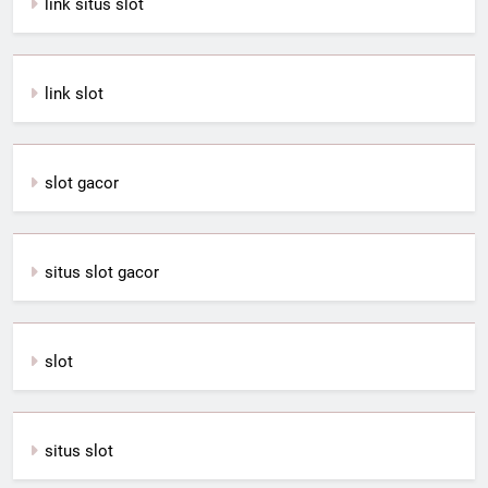
link situs slot
link slot
slot gacor
situs slot gacor
slot
situs slot