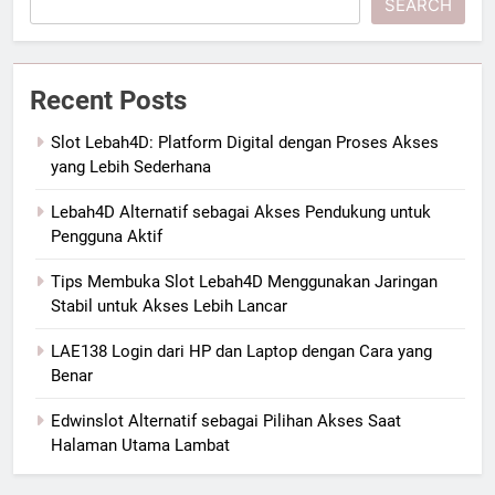
SEARCH
Recent Posts
Slot Lebah4D: Platform Digital dengan Proses Akses
yang Lebih Sederhana
Lebah4D Alternatif sebagai Akses Pendukung untuk
Pengguna Aktif
Tips Membuka Slot Lebah4D Menggunakan Jaringan
Stabil untuk Akses Lebih Lancar
LAE138 Login dari HP dan Laptop dengan Cara yang
Benar
Edwinslot Alternatif sebagai Pilihan Akses Saat
Halaman Utama Lambat