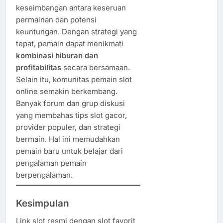
keseimbangan antara keseruan
permainan dan potensi
keuntungan. Dengan strategi yang
tepat, pemain dapat menikmati
kombinasi hiburan dan
profitabilitas
secara bersamaan.
Selain itu, komunitas pemain slot
online semakin berkembang.
Banyak forum dan grup diskusi
yang membahas tips slot gacor,
provider populer, dan strategi
bermain. Hal ini memudahkan
pemain baru untuk belajar dari
pengalaman pemain
berpengalaman.
Kesimpulan
Link slot resmi dengan slot favorit