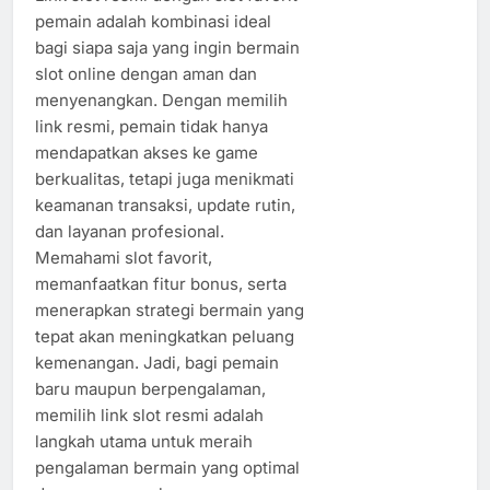
pemain adalah kombinasi ideal
bagi siapa saja yang ingin bermain
slot online dengan aman dan
menyenangkan. Dengan memilih
link resmi, pemain tidak hanya
mendapatkan akses ke game
berkualitas, tetapi juga menikmati
keamanan transaksi, update rutin,
dan layanan profesional.
Memahami slot favorit,
memanfaatkan fitur bonus, serta
menerapkan strategi bermain yang
tepat akan meningkatkan peluang
kemenangan. Jadi, bagi pemain
baru maupun berpengalaman,
memilih link slot resmi adalah
langkah utama untuk meraih
pengalaman bermain yang optimal