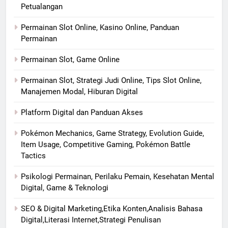
Petualangan
Permainan Slot Online, Kasino Online, Panduan
Permainan
Permainan Slot, Game Online
Permainan Slot, Strategi Judi Online, Tips Slot Online,
Manajemen Modal, Hiburan Digital
Platform Digital dan Panduan Akses
Pokémon Mechanics, Game Strategy, Evolution Guide,
Item Usage, Competitive Gaming, Pokémon Battle
Tactics
Psikologi Permainan, Perilaku Pemain, Kesehatan Mental
Digital, Game & Teknologi
SEO & Digital Marketing,Etika Konten,Analisis Bahasa
Digital,Literasi Internet,Strategi Penulisan