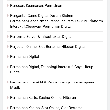
Panduan, Keamanan, Permainan
Pengantar Game Digital,Desain Sistem
Permainan,Pengalaman Pengguna Pemula,Studi Platform
Interaktif,Observasi Permainan Digital
Performa Server & Infrastruktur Digital
Perjudian Online, Slot Bertema, Hiburan Digital
Permainan Digital
Permainan Digital, Teknologi Interaktif, Gaya Hidup
Digital
Permainan Interaktif & Pengembangan Kemampuan
Musik
Permainan Kartu, Kasino Online, Hiburan
Permainan Kasino, Slot Online, Slot Bertema