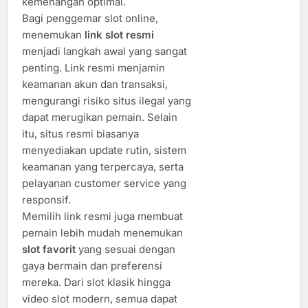
kemenangan optimal.
Bagi penggemar slot online,
menemukan
link slot resmi
menjadi langkah awal yang sangat
penting. Link resmi menjamin
keamanan akun dan transaksi,
mengurangi risiko situs ilegal yang
dapat merugikan pemain. Selain
itu, situs resmi biasanya
menyediakan update rutin, sistem
keamanan yang terpercaya, serta
pelayanan customer service yang
responsif.
Memilih link resmi juga membuat
pemain lebih mudah menemukan
slot favorit
yang sesuai dengan
gaya bermain dan preferensi
mereka. Dari slot klasik hingga
video slot modern, semua dapat