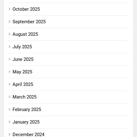
October 2025
September 2025
August 2025
July 2025
June 2025
May 2025
April 2025
March 2025
February 2025
January 2025
December 2024