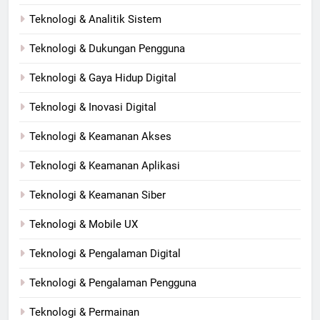
Teknologi & Analitik Sistem
Teknologi & Dukungan Pengguna
Teknologi & Gaya Hidup Digital
Teknologi & Inovasi Digital
Teknologi & Keamanan Akses
Teknologi & Keamanan Aplikasi
Teknologi & Keamanan Siber
Teknologi & Mobile UX
Teknologi & Pengalaman Digital
Teknologi & Pengalaman Pengguna
Teknologi & Permainan