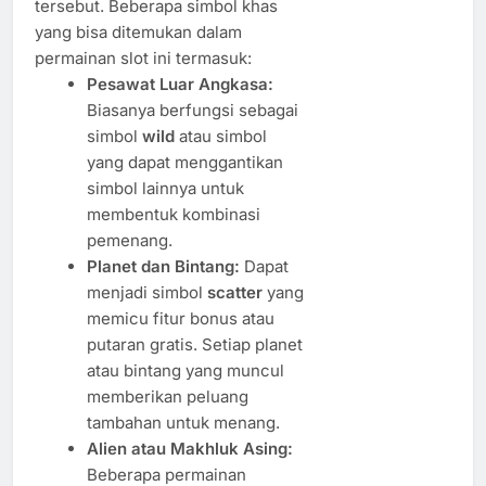
tersebut. Beberapa simbol khas
yang bisa ditemukan dalam
permainan slot ini termasuk:
Pesawat Luar Angkasa:
Biasanya berfungsi sebagai
simbol
wild
atau simbol
yang dapat menggantikan
simbol lainnya untuk
membentuk kombinasi
pemenang.
Planet dan Bintang:
Dapat
menjadi simbol
scatter
yang
memicu fitur bonus atau
putaran gratis. Setiap planet
atau bintang yang muncul
memberikan peluang
tambahan untuk menang.
Alien atau Makhluk Asing:
Beberapa permainan