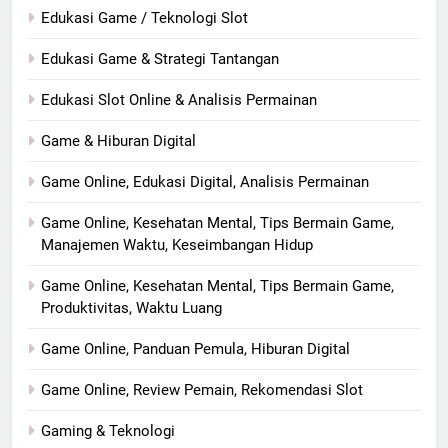
Edukasi Game / Teknologi Slot
Edukasi Game & Strategi Tantangan
Edukasi Slot Online & Analisis Permainan
Game & Hiburan Digital
Game Online, Edukasi Digital, Analisis Permainan
Game Online, Kesehatan Mental, Tips Bermain Game,
Manajemen Waktu, Keseimbangan Hidup
Game Online, Kesehatan Mental, Tips Bermain Game,
Produktivitas, Waktu Luang
Game Online, Panduan Pemula, Hiburan Digital
Game Online, Review Pemain, Rekomendasi Slot
Gaming & Teknologi