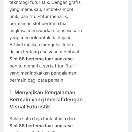
teknologi futuristik. Dengan grafis
yang memukau, simbol-simbol
unik, dan fitur-fitur menarik,
permainan slot bertema luar
angkasa menawarkan sensasi baru
yang menarik untuk dijelajahi.
Artikel ini akan mengulas lebih
dalam tentang apa yang membuat
Slot 88 bertema luar angkasa
begitu menarik, serta fitur-fitur
yang meningkatkan pengalaman
bermain bagi para pemain.
1.
Menyajikan Pengalaman
Bermain yang Imersif dengan
Visual Futuristik
Salah satu daya tarik utama dari
Slot 88 bertema luar angkasa