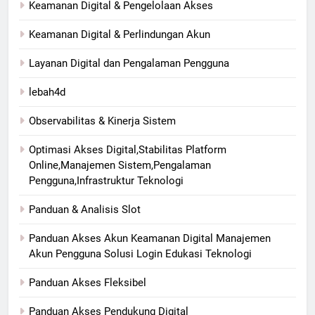
Keamanan Digital & Pengelolaan Akses
Keamanan Digital & Perlindungan Akun
Layanan Digital dan Pengalaman Pengguna
lebah4d
Observabilitas & Kinerja Sistem
Optimasi Akses Digital,Stabilitas Platform
Online,Manajemen Sistem,Pengalaman
Pengguna,Infrastruktur Teknologi
Panduan & Analisis Slot
Panduan Akses Akun Keamanan Digital Manajemen
Akun Pengguna Solusi Login Edukasi Teknologi
Panduan Akses Fleksibel
Panduan Akses Pendukung Digital