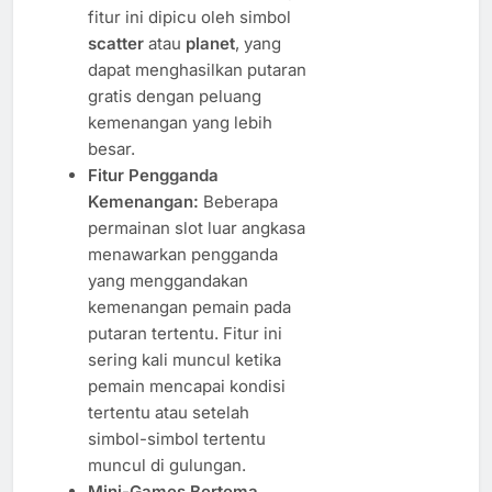
fitur ini dipicu oleh simbol
scatter
atau
planet
, yang
dapat menghasilkan putaran
gratis dengan peluang
kemenangan yang lebih
besar.
Fitur Pengganda
Kemenangan:
Beberapa
permainan slot luar angkasa
menawarkan pengganda
yang menggandakan
kemenangan pemain pada
putaran tertentu. Fitur ini
sering kali muncul ketika
pemain mencapai kondisi
tertentu atau setelah
simbol-simbol tertentu
muncul di gulungan.
Mini-Games Bertema