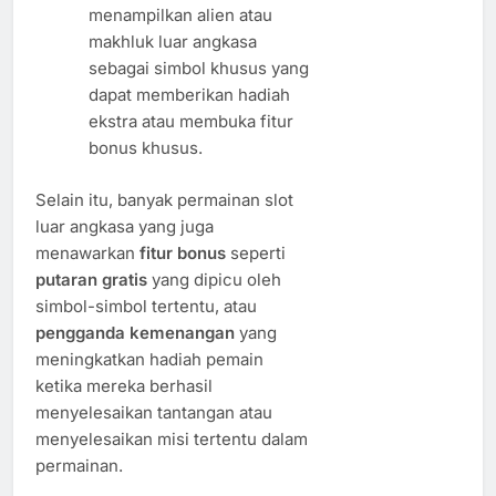
menampilkan alien atau
makhluk luar angkasa
sebagai simbol khusus yang
dapat memberikan hadiah
ekstra atau membuka fitur
bonus khusus.
Selain itu, banyak permainan slot
luar angkasa yang juga
menawarkan
fitur bonus
seperti
putaran gratis
yang dipicu oleh
simbol-simbol tertentu, atau
pengganda kemenangan
yang
meningkatkan hadiah pemain
ketika mereka berhasil
menyelesaikan tantangan atau
menyelesaikan misi tertentu dalam
permainan.