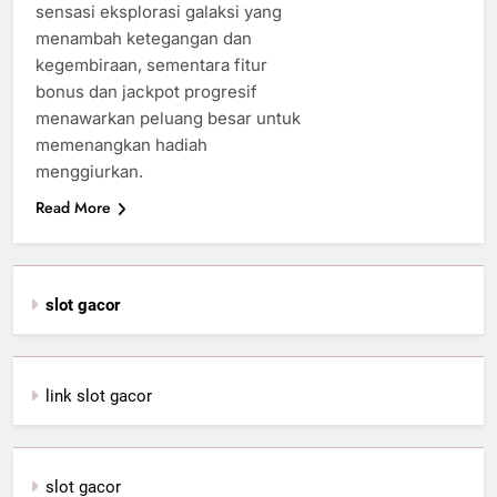
sensasi eksplorasi galaksi yang
menambah ketegangan dan
kegembiraan, sementara fitur
bonus dan jackpot progresif
menawarkan peluang besar untuk
memenangkan hadiah
menggiurkan.
Read More
slot gacor
link slot gacor
slot gacor