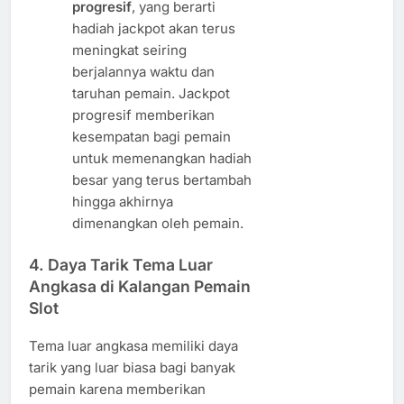
progresif
, yang berarti
hadiah jackpot akan terus
meningkat seiring
berjalannya waktu dan
taruhan pemain. Jackpot
progresif memberikan
kesempatan bagi pemain
untuk memenangkan hadiah
besar yang terus bertambah
hingga akhirnya
dimenangkan oleh pemain.
4.
Daya Tarik Tema Luar
Angkasa di Kalangan Pemain
Slot
Tema luar angkasa memiliki daya
tarik yang luar biasa bagi banyak
pemain karena memberikan