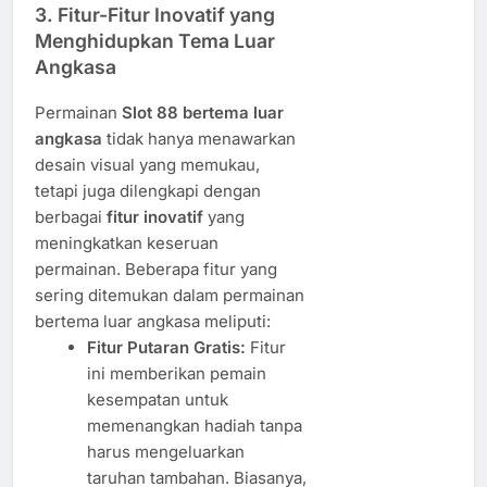
3.
Fitur-Fitur Inovatif yang
Menghidupkan Tema Luar
Angkasa
Permainan
Slot 88 bertema luar
angkasa
tidak hanya menawarkan
desain visual yang memukau,
tetapi juga dilengkapi dengan
berbagai
fitur inovatif
yang
meningkatkan keseruan
permainan. Beberapa fitur yang
sering ditemukan dalam permainan
bertema luar angkasa meliputi:
Fitur Putaran Gratis:
Fitur
ini memberikan pemain
kesempatan untuk
memenangkan hadiah tanpa
harus mengeluarkan
taruhan tambahan. Biasanya,