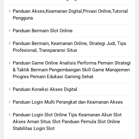
Panduan Akses,Keamanan Digital,Privasi Online,Tutorial
Pengguna
Panduan Bermain Slot Online
Panduan Bermain, Keamanan Online, Strategi Judi, Tips
Profesional, Transparansi Situs
Panduan Game Online Analisis Performa Pemain Strategi
& Taktik Bermain Pengembangan Skill Game Manajemen
Progres Pemain Edukasi Gaming Sehat
Panduan Koneksi Akses Digital
Panduan Login Multi Perangkat dan Keamanan Akses
Panduan Login Slot Online Tips Keamanan Akun Slot
Akses Aman Situs Slot Panduan Pemula Slot Online
Stabilitas Login Slot