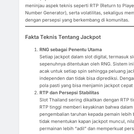
meninjau aspek teknis seperti RTP (Return to Play
Number Generator), serta volatilitas, sekaligus m
dengan persepsi yang berkembang di komunitas.
Fakta Teknis Tentang Jackpot
RNG sebagai Penentu Utama
Setiap jackpot dalam slot digital, termasuk sl
sepenuhnya ditentukan oleh RNG. Sistem in
acak untuk setiap spin sehingga peluang jac
independen dan tidak bisa diprediksi. Dengan 
pola pasti yang bisa menjamin jackpot cepat
RTP dan Persepsi Stabilitas
Slot Thailand sering dikaitkan dengan RTP ti
RTP tinggi memberi keyakinan bahwa dalam 
pengembalian taruhan kepada pemain lebih 
tidak menentukan kapan jackpot muncul, nila
permainan lebih “adil” dan memperkuat per