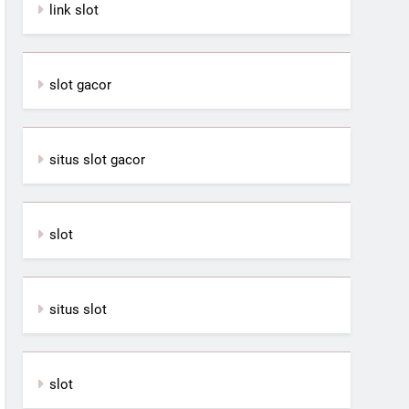
link slot
slot gacor
situs slot gacor
slot
situs slot
slot