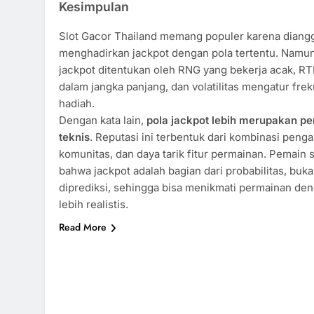
Kesimpulan
Slot Gacor Thailand memang populer karena diangg
menghadirkan jackpot dengan pola tertentu. Namun,
jackpot ditentukan oleh RNG yang bekerja acak, R
dalam jangka panjang, dan volatilitas mengatur fre
hadiah.
Dengan kata lain,
pola jackpot lebih merupakan pe
teknis
. Reputasi ini terbentuk dari kombinasi pengal
komunitas, dan daya tarik fitur permainan. Pemai
bahwa jackpot adalah bagian dari probabilitas, buka
diprediksi, sehingga bisa menikmati permainan de
lebih realistis.
Read More