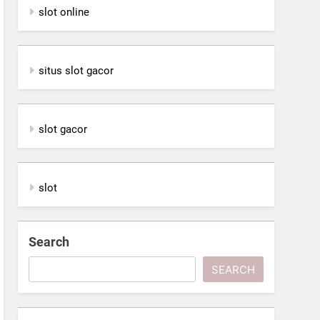
slot online
situs slot gacor
slot gacor
slot
Search
SEARCH