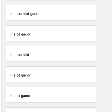
situs slot gacor
slot gacor
situs slot
slot gacor
slot gacor