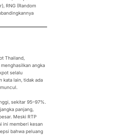
er), RNG (Random
embandingkannya
ot Thailand,
i menghasilkan angka
kpot selalu
kata lain, tidak ada
 muncul.
nggi, sekitar 95–97%.
jangka panjang,
besar. Meski RTP
i ini memberi kesan
sepsi bahwa peluang