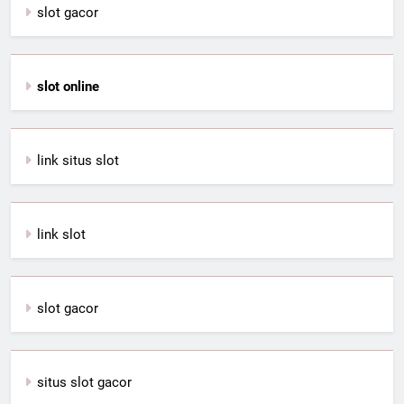
slot gacor
slot online
link situs slot
link slot
slot gacor
situs slot gacor