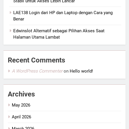
Stabil untuk Akses Lebih Lancar
LAE138 Login dari HP dan Laptop dengan Cara yang
Benar
Edwinslot Alternatif sebagai Pilihan Akses Saat
Halaman Utama Lambat
Recent Comments
A WordPress Commenter
on
Hello world!
Archives
May 2026
April 2026
March 2026