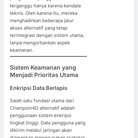
terganggu hanya karena kendala
teknis. Oleh karena itu, mereka
menghadirkan beberapa jalur
akses alternatif yang tetap
terintegrasi dengan sistem utama,
tanpa mengorbankan aspek
keamanan.
Sistem Keamanan yang
Menjadi Prioritas Utama
Enkripsi Data Berlapis
Salah satu fondasi utama dari
Champion4D alternatif adalah
penggunaan sistem enkripsi
tingkat tinggi. Data pengguna yang
dikirim melalui jaringan akan
diamankan menggunakan protokol