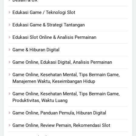
Desain & UX
Edukasi Game / Teknologi Slot
Edukasi Game & Strategi Tantangan
Edukasi Slot Online & Analisis Permainan
Game & Hiburan Digital
Game Online, Edukasi Digital, Analisis Permainan
Game Online, Kesehatan Mental, Tips Bermain Game,
Manajemen Waktu, Keseimbangan Hidup
Game Online, Kesehatan Mental, Tips Bermain Game,
Produktivitas, Waktu Luang
Game Online, Panduan Pemula, Hiburan Digital
Game Online, Review Pemain, Rekomendasi Slot