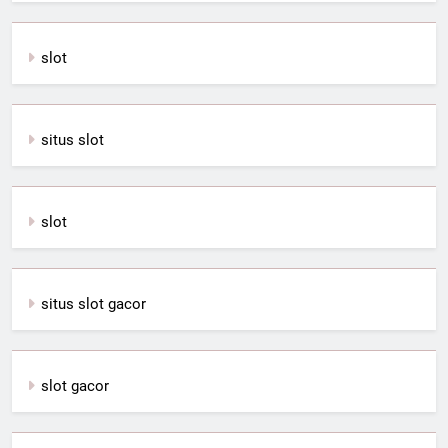
slot
situs slot
slot
situs slot gacor
slot gacor