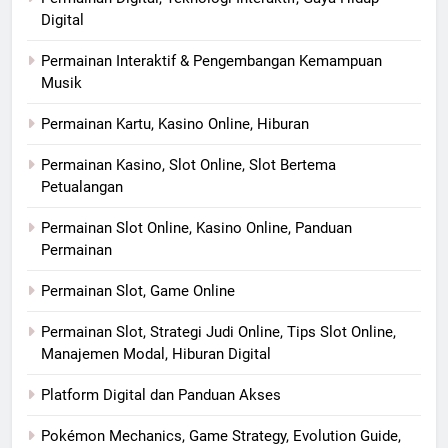
Digital
Permainan Interaktif & Pengembangan Kemampuan
Musik
Permainan Kartu, Kasino Online, Hiburan
Permainan Kasino, Slot Online, Slot Bertema
Petualangan
Permainan Slot Online, Kasino Online, Panduan
Permainan
Permainan Slot, Game Online
Permainan Slot, Strategi Judi Online, Tips Slot Online,
Manajemen Modal, Hiburan Digital
Platform Digital dan Panduan Akses
Pokémon Mechanics, Game Strategy, Evolution Guide,