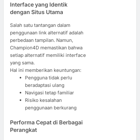
Interface yang Identik
dengan Situs Utama
Salah satu tantangan dalam
penggunaan link alternatif adalah
perbedaan tampilan. Namun,
Champion4D memastikan bahwa
setiap alternatif memiliki interface
yang sama.
Hal ini memberikan keuntungan:
Pengguna tidak perlu
beradaptasi ulang
Navigasi tetap familiar
Risiko kesalahan
penggunaan berkurang
Performa Cepat di Berbagai
Perangkat