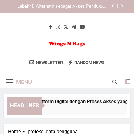
Skip
Tips Membuka Slot Lebah4D Menggunakan
to
Jaringan Stabil untuk Akses Lebih Lancar
content
LAE138 Login dari HP dan Laptop dengan Cara
yang Benar
Slot Lebah4D: Platform Digital dengan Proses
Akses yang Lebih Sederhana
Lebah4D Alternatif sebagai Akses Pendukung
untuk Pengguna Aktif
Wings N Bags
Lengkapi Penampilan Anda Dengan Tas
Tips Membuka Slot Lebah4D Menggunakan
NEWSLETTER
RANDOM NEWS
Jaringan Stabil untuk Akses Lebih Lancar
Dan Aksesori Dari Wings N Bags. Gaya
LAE138 Login dari HP dan Laptop dengan Cara
Trendy Untuk Segala Kesempatan.
yang Benar
MENU
ot Lebah4D: Platform Digital dengan Proses Akses yang Lebi
HEADLINES
Months Ago
Home
proteksi data pengguna