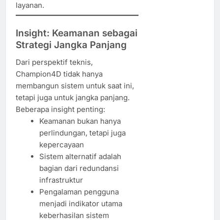
layanan.
Insight: Keamanan sebagai
Strategi Jangka Panjang
Dari perspektif teknis,
Champion4D tidak hanya
membangun sistem untuk saat ini,
tetapi juga untuk jangka panjang.
Beberapa insight penting:
Keamanan bukan hanya
perlindungan, tetapi juga
kepercayaan
Sistem alternatif adalah
bagian dari redundansi
infrastruktur
Pengalaman pengguna
menjadi indikator utama
keberhasilan sistem