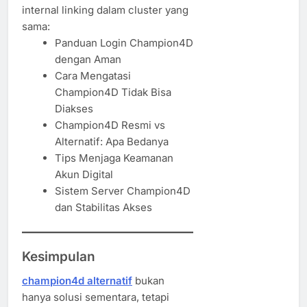
internal linking dalam cluster yang
sama:
Panduan Login Champion4D
dengan Aman
Cara Mengatasi
Champion4D Tidak Bisa
Diakses
Champion4D Resmi vs
Alternatif: Apa Bedanya
Tips Menjaga Keamanan
Akun Digital
Sistem Server Champion4D
dan Stabilitas Akses
Kesimpulan
champion4d alternatif
bukan
hanya solusi sementara, tetapi