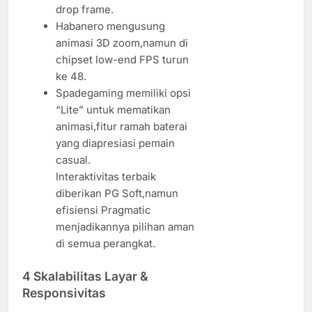
drop frame.
Habanero mengusung
animasi 3D zoom,namun di
chipset low-end FPS turun
ke 48.
Spadegaming memiliki opsi
“Lite” untuk mematikan
animasi,fitur ramah baterai
yang diapresiasi pemain
casual.
Interaktivitas terbaik
diberikan PG Soft,namun
efisiensi Pragmatic
menjadikannya pilihan aman
di semua perangkat.
4 Skalabilitas Layar &
Responsivitas