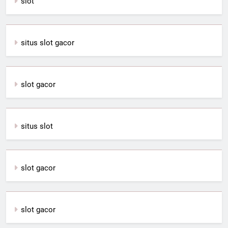
slot
situs slot gacor
slot gacor
situs slot
slot gacor
slot gacor