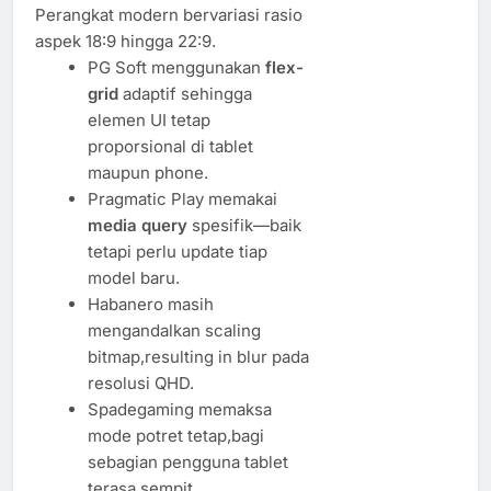
Perangkat modern bervariasi rasio
aspek 18:9 hingga 22:9.
PG Soft menggunakan
flex-
grid
adaptif sehingga
elemen UI tetap
proporsional di tablet
maupun phone.
Pragmatic Play memakai
media query
spesifik—baik
tetapi perlu update tiap
model baru.
Habanero masih
mengandalkan scaling
bitmap,resulting in blur pada
resolusi QHD.
Spadegaming memaksa
mode potret tetap,bagi
sebagian pengguna tablet
terasa sempit.