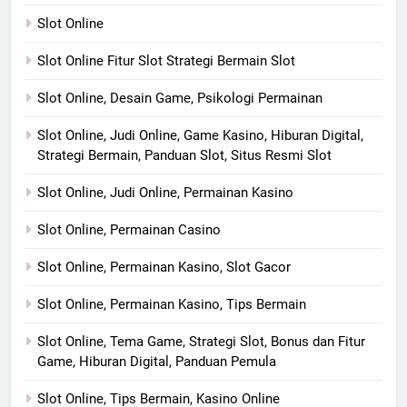
Slot Online
Slot Online Fitur Slot Strategi Bermain Slot
Slot Online, Desain Game, Psikologi Permainan
Slot Online, Judi Online, Game Kasino, Hiburan Digital,
Strategi Bermain, Panduan Slot, Situs Resmi Slot
Slot Online, Judi Online, Permainan Kasino
Slot Online, Permainan Casino
Slot Online, Permainan Kasino, Slot Gacor
Slot Online, Permainan Kasino, Tips Bermain
Slot Online, Tema Game, Strategi Slot, Bonus dan Fitur
Game, Hiburan Digital, Panduan Pemula
Slot Online, Tips Bermain, Kasino Online