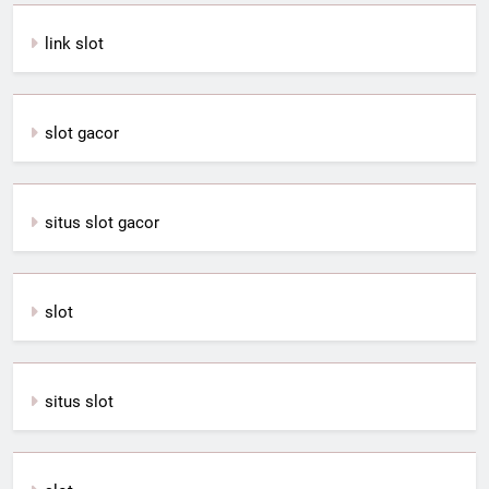
link slot
slot gacor
situs slot gacor
slot
situs slot