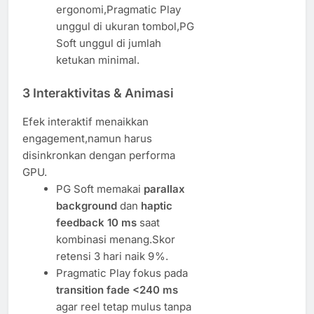
ergonomi,Pragmatic Play
unggul di ukuran tombol,PG
Soft unggul di jumlah
ketukan minimal.
3 Interaktivitas & Animasi
Efek interaktif menaikkan
engagement,namun harus
disinkronkan dengan performa
GPU.
PG Soft memakai
parallax
background
dan
haptic
feedback 10 ms
saat
kombinasi menang.Skor
retensi 3 hari naik 9 %.
Pragmatic Play fokus pada
transition fade <240 ms
agar reel tetap mulus tanpa