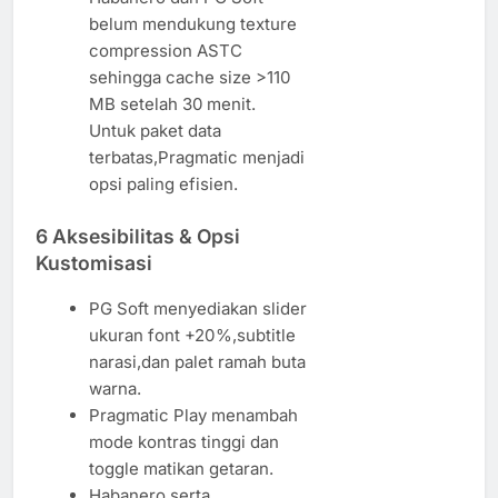
belum mendukung texture
compression ASTC
sehingga cache size >110
MB setelah 30 menit.
Untuk paket data
terbatas,Pragmatic menjadi
opsi paling efisien.
6 Aksesibilitas & Opsi
Kustomisasi
PG Soft menyediakan slider
ukuran font +20 %,subtitle
narasi,dan palet ramah buta
warna.
Pragmatic Play menambah
mode kontras tinggi dan
toggle matikan getaran.
Habanero serta