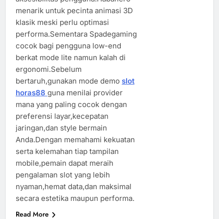
menarik untuk pecinta animasi 3D
klasik meski perlu optimasi
performa.Sementara Spadegaming
cocok bagi pengguna low-end
berkat mode lite namun kalah di
ergonomi.Sebelum
bertaruh,gunakan mode demo
slot
horas88
guna menilai provider
mana yang paling cocok dengan
preferensi layar,kecepatan
jaringan,dan style bermain
Anda.Dengan memahami kekuatan
serta kelemahan tiap tampilan
mobile,pemain dapat meraih
pengalaman slot yang lebih
nyaman,hemat data,dan maksimal
secara estetika maupun performa.
Read More