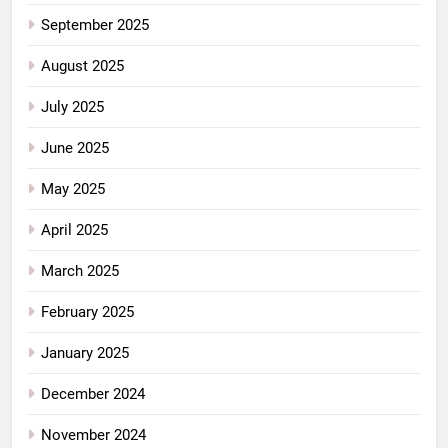
September 2025
August 2025
July 2025
June 2025
May 2025
April 2025
March 2025
February 2025
January 2025
December 2024
November 2024