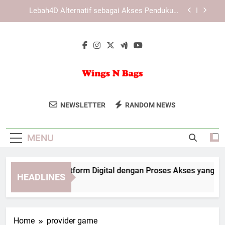
Skip
Tips Membuka Slot Lebah4D Menggunakan
to
Jaringan Stabil untuk Akses Lebih Lancar
content
LAE138 Login dari HP dan Laptop dengan Cara
yang Benar
Slot Lebah4D: Platform Digital dengan Proses
Akses yang Lebih Sederhana
Lebah4D Alternatif sebagai Akses Pendukung
untuk Pengguna Aktif
Wings N Bags
Lengkapi Penampilan Anda Dengan Tas
Tips Membuka Slot Lebah4D Menggunakan
NEWSLETTER
RANDOM NEWS
Jaringan Stabil untuk Akses Lebih Lancar
Dan Aksesori Dari Wings N Bags. Gaya
LAE138 Login dari HP dan Laptop dengan Cara
Trendy Untuk Segala Kesempatan.
yang Benar
MENU
ot Lebah4D: Platform Digital dengan Proses Akses yang Lebi
HEADLINES
Months Ago
Home
provider game