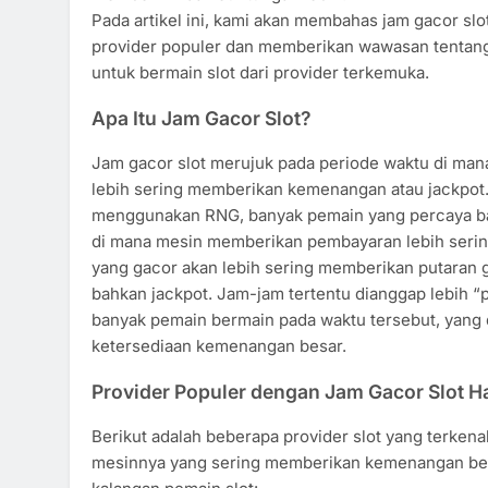
Pada artikel ini, kami akan membahas jam gacor slo
provider populer dan memberikan wawasan tentang
untuk bermain slot dari provider terkemuka.
Apa Itu Jam Gacor Slot?
Jam gacor slot merujuk pada periode waktu di mana
lebih sering memberikan kemenangan atau jackpot
menggunakan RNG, banyak pemain yang percaya ba
di mana mesin memberikan pembayaran lebih serin
yang gacor akan lebih sering memberikan putaran gra
bahkan jackpot. Jam-jam tertentu dianggap lebih “
banyak pemain bermain pada waktu tersebut, yan
ketersediaan kemenangan besar.
Provider Populer dengan Jam Gacor Slot Har
Berikut adalah beberapa provider slot yang terken
mesinnya yang sering memberikan kemenangan bes