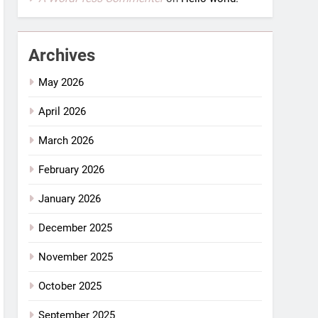
Archives
May 2026
April 2026
March 2026
February 2026
January 2026
December 2025
November 2025
October 2025
September 2025