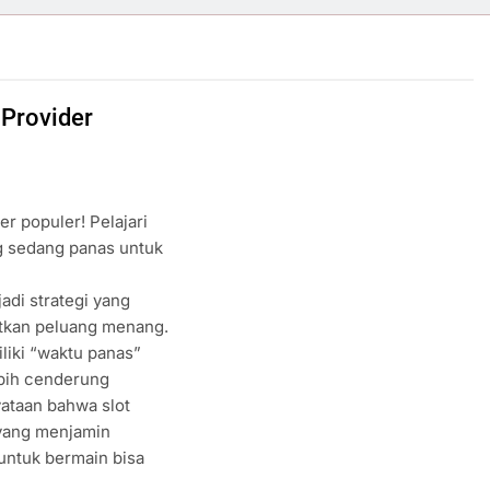
 Provider
er populer! Pelajari
g sedang panas untuk
adi strategi yang
atkan peluang menang.
liki “waktu panas”
ebih cenderung
ataan bahwa slot
yang menjamin
untuk bermain bisa