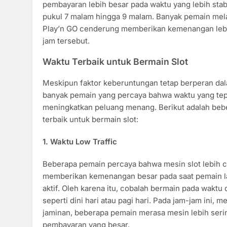
pembayaran lebih besar pada waktu yang lebih stabi
pukul 7 malam hingga 9 malam. Banyak pemain me
Play’n GO cenderung memberikan kemenangan lebi
jam tersebut.
Waktu Terbaik untuk Bermain Slot
Meskipun faktor keberuntungan tetap berperan dal
banyak pemain yang percaya bahwa waktu yang te
meningkatkan peluang menang. Berikut adalah bebe
terbaik untuk bermain slot:
1.
Waktu Low Traffic
Beberapa pemain percaya bahwa mesin slot lebih 
memberikan kemenangan besar pada saat pemain la
aktif. Oleh karena itu, cobalah bermain pada waktu d
seperti dini hari atau pagi hari. Pada jam-jam ini, m
jaminan, beberapa pemain merasa mesin lebih ser
pembayaran yang besar.