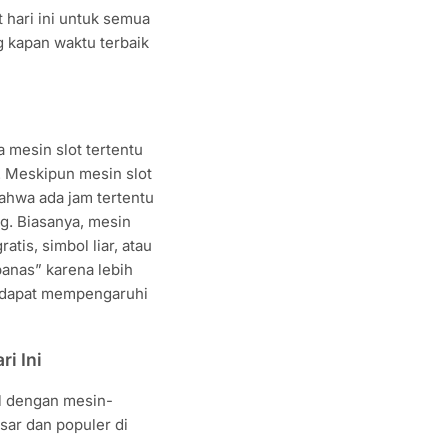
t hari ini untuk semua
 kapan waktu terbaik
 mesin slot tertentu
. Meskipun mesin slot
hwa ada jam tertentu
g. Biasanya, mesin
tis, simbol liar, atau
panas” karena lebih
g dapat mempengaruhi
i Ini
al dengan mesin-
ar dan populer di