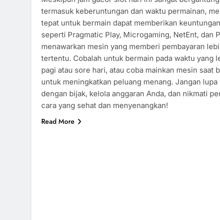
termasuk keberuntungan dan waktu permainan, me
tepat untuk bermain dapat memberikan keuntungan 
seperti Pragmatic Play, Microgaming, NetEnt, dan P
menawarkan mesin yang memberi pembayaran lebih
tertentu. Cobalah untuk bermain pada waktu yang le
pagi atau sore hari, atau coba mainkan mesin saat 
untuk meningkatkan peluang menang. Jangan lupa 
dengan bijak, kelola anggaran Anda, dan nikmati p
cara yang sehat dan menyenangkan!
Read More