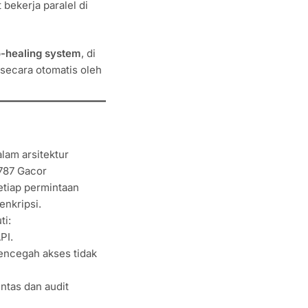
bekerja paralel di
o-healing system
, di
secara otomatis oleh
lam arsitektur
A787 Gacor
setiap permintaan
enkripsi.
ti:
PI.
ncegah akses tidak
ntas dan audit