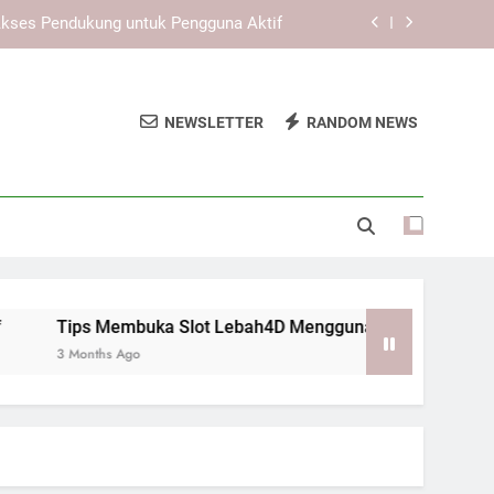
Akses Pendukung untuk Pengguna Aktif
ngan Stabil untuk Akses Lebih Lancar
HP dan Laptop dengan Cara yang Benar
NEWSLETTER
RANDOM NEWS
gan Proses Akses yang Lebih Sederhana
 Gaya Trendy Untuk Segala Kesempatan.
Akses Pendukung untuk Pengguna Aktif
ngan Stabil untuk Akses Lebih Lancar
HP dan Laptop dengan Cara yang Benar
ps Membuka Slot Lebah4D Menggunakan Jaringan Stabil untu
Months Ago