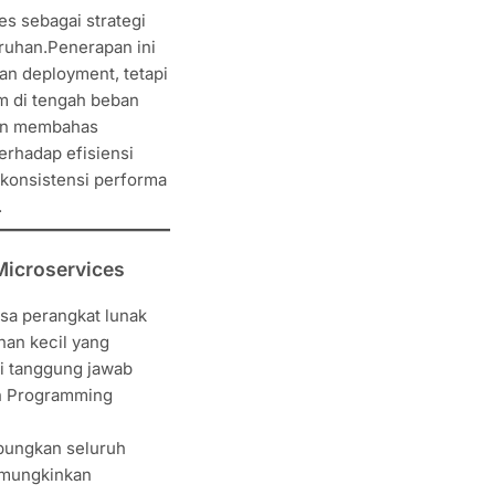
s sebagai strategi
ruhan.Penerapan ini
n deployment, tetapi
em di tengah beban
akan membahas
erhadap efisiensi
konsistensi performa
.
 Microservices
sa perangkat lunak
nan kecil yang
ki tanggung jawab
on Programming
ungkan seluruh
memungkinkan