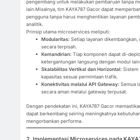
pengembang untuk melakukan pembaruan tanpa m
lain.Misalnya, tim KAYA787 Gacor dapat memperbar
pengguna tanpa harus menghentikan layanan pemb
analitik.
Prinsip utama microservices meliputi:
Modularitas:
Setiap layanan dikembangkan, di
secara terpisah.
Kemandirian:
Tiap komponen dapat di-deplo
ketergantungan langsung dengan modul lain
Skalabilitas Vertikal dan Horizontal:
Sistem
kapasitas sesuai permintaan trafik.
Konektivitas melalui API Gateway:
Semua la
secara aman melalui gateway terpusat.
Dengan pendekatan ini, KAYA787 Gacor memastikan
dapat berkembang seiring meningkatnya kebutuha
mengorbankan performa.
2. Implementasi Microservices pada KAYA