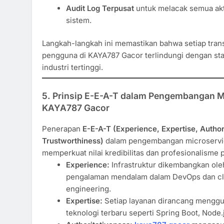
Audit Log Terpusat
untuk melacak semua akti
sistem.
Langkah-langkah ini memastikan bahwa setiap trans
pengguna di KAYA787 Gacor terlindungi dengan s
industri tertinggi.
5. Prinsip E-E-A-T dalam Pengembangan M
KAYA787 Gacor
Penerapan
E-E-A-T (Experience, Expertise, Author
Trustworthiness)
dalam pengembangan microservi
memperkuat nilai kredibilitas dan profesionalisme p
Experience:
Infrastruktur dikembangkan ole
pengalaman mendalam dalam DevOps dan cl
engineering.
Expertise:
Setiap layanan dirancang mengg
teknologi terbaru seperti Spring Boot, Node.