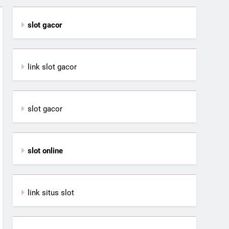
slot gacor
link slot gacor
slot gacor
slot online
link situs slot