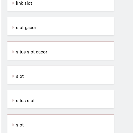
link slot
slot gacor
situs slot gacor
slot
situs slot
slot