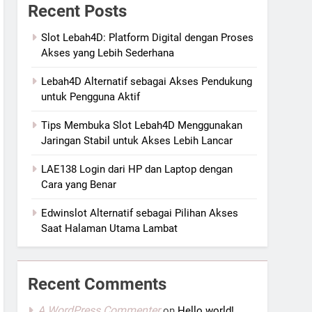
Recent Posts
Slot Lebah4D: Platform Digital dengan Proses
Akses yang Lebih Sederhana
Lebah4D Alternatif sebagai Akses Pendukung
untuk Pengguna Aktif
Tips Membuka Slot Lebah4D Menggunakan
Jaringan Stabil untuk Akses Lebih Lancar
LAE138 Login dari HP dan Laptop dengan
Cara yang Benar
Edwinslot Alternatif sebagai Pilihan Akses
Saat Halaman Utama Lambat
Recent Comments
A WordPress Commenter
on
Hello world!