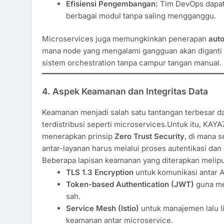
Efisiensi Pengembangan:
Tim DevOps dapat 
berbagai modul tanpa saling mengganggu.
Microservices juga memungkinkan penerapan
aut
mana node yang mengalami gangguan akan diganti 
sistem orchestration tanpa campur tangan manual.
4. Aspek Keamanan dan Integritas Data
Keamanan menjadi salah satu tantangan terbesar da
terdistribusi seperti microservices.Untuk itu, KAY
menerapkan prinsip
Zero Trust Security
, di mana 
antar-layanan harus melalui proses autentikasi dan 
Beberapa lapisan keamanan yang diterapkan melipu
TLS 1.3 Encryption
untuk komunikasi antar A
Token-based Authentication (JWT)
guna me
sah.
Service Mesh (Istio)
untuk manajemen lalu li
keamanan antar microservice.