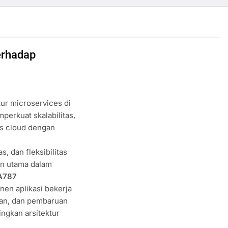
erhadap
ur microservices di
erkuat skalabilitas,
s cloud dengan
s, dan fleksibilitas
n utama dalam
A787
en aplikasi bekerja
ian, dan pembaruan
ingkan arsitektur