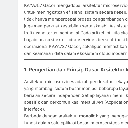
KAYA787 Gacor mengadopsi arsitektur microservice
untuk meningkatkan efisiensi sistem secara keselu
tidak hanya mempercepat proses pengembangan da
juga memperkuat kestabilan serta skalabilitas sist
trafik yang terus meningkat.Pada artikel ini, kita 
bagaimana arsitektur microservices berkontribusi t
operasional KAYA787 Gacor, sekaligus memastikan 
dan keamanan data dalam ekosistem cloud modern
1. Pengertian dan Prinsip Dasar Arsitektur
Arsitektur microservices adalah pendekatan rekaya
yang membagi sistem besar menjadi beberapa laya
berjalan secara independen.Setiap layanan memili
spesifik dan berkomunikasi melalui API (Applicati
Interface).
Berbeda dengan arsitektur
monolitik
yang menggab
fungsi dalam satu aplikasi besar, microservices 