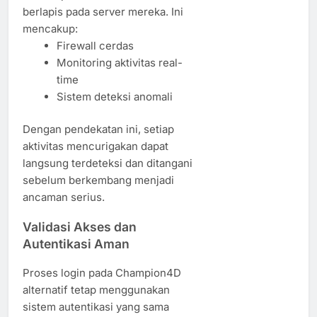
berlapis pada server mereka. Ini
mencakup:
Firewall cerdas
Monitoring aktivitas real-
time
Sistem deteksi anomali
Dengan pendekatan ini, setiap
aktivitas mencurigakan dapat
langsung terdeteksi dan ditangani
sebelum berkembang menjadi
ancaman serius.
Validasi Akses dan
Autentikasi Aman
Proses login pada Champion4D
alternatif tetap menggunakan
sistem autentikasi yang sama