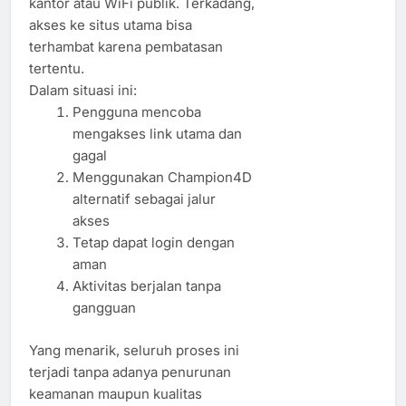
kantor atau WiFi publik. Terkadang,
akses ke situs utama bisa
terhambat karena pembatasan
tertentu.
Dalam situasi ini:
Pengguna mencoba
mengakses link utama dan
gagal
Menggunakan Champion4D
alternatif sebagai jalur
akses
Tetap dapat login dengan
aman
Aktivitas berjalan tanpa
gangguan
Yang menarik, seluruh proses ini
terjadi tanpa adanya penurunan
keamanan maupun kualitas