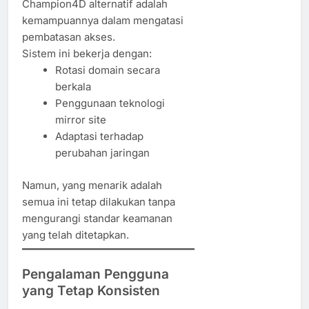
Champion4D alternatif adalah
kemampuannya dalam mengatasi
pembatasan akses.
Sistem ini bekerja dengan:
Rotasi domain secara
berkala
Penggunaan teknologi
mirror site
Adaptasi terhadap
perubahan jaringan
Namun, yang menarik adalah
semua ini tetap dilakukan tanpa
mengurangi standar keamanan
yang telah ditetapkan.
Pengalaman Pengguna
yang Tetap Konsisten