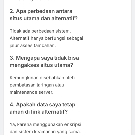
2. Apa perbedaan antara
situs utama dan alternatif?
Tidak ada perbedaan sistem.
Alternatif hanya berfungsi sebagai
jalur akses tambahan.
3. Mengapa saya tidak bisa
mengakses situs utama?
Kemungkinan disebabkan oleh
pembatasan jaringan atau
maintenance server.
4. Apakah data saya tetap
aman di link alternatif?
Ya, karena menggunakan enkripsi
dan sistem keamanan yang sama.