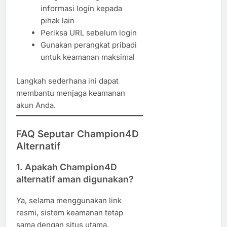
informasi login kepada
pihak lain
Periksa URL sebelum login
Gunakan perangkat pribadi
untuk keamanan maksimal
Langkah sederhana ini dapat
membantu menjaga keamanan
akun Anda.
FAQ Seputar Champion4D
Alternatif
1. Apakah Champion4D
alternatif aman digunakan?
Ya, selama menggunakan link
resmi, sistem keamanan tetap
sama dengan situs utama.