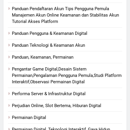
Panduan Pendaftaran Akun Tips Pengguna Pemula
Manajemen Akun Online Keamanan dan Stabilitas Akun
Tutorial Akses Platform
Panduan Pengguna & Keamanan Digital
Panduan Teknologi & Keamanan Akun
Panduan, Keamanan, Permainan
Pengantar Game Digital,Desain Sistem
Permainan,Pengalaman Pengguna Pemula,Studi Platform
Interaktif,Observasi Permainan Digital
Performa Server & Infrastruktur Digital
Perjudian Online, Slot Bertema, Hiburan Digital
Permainan Digital
Permainan Digital, Teknologi Interaktif, Gaya Hidup