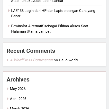
Stabil untuk Akses Lebih Lancar
LAE138 Login dari HP dan Laptop dengan Cara yang
Benar
Edwinslot Alternatif sebagai Pilihan Akses Saat
Halaman Utama Lambat
Recent Comments
A WordPress Commenter
on
Hello world!
Archives
May 2026
April 2026
March 2026