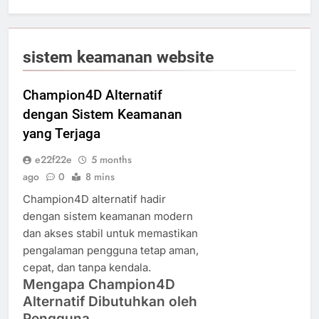
sistem keamanan website
Champion4D Alternatif
dengan Sistem Keamanan
yang Terjaga
e22f22e
5 months
ago
0
8 mins
Champion4D alternatif hadir
dengan sistem keamanan modern
dan akses stabil untuk memastikan
pengalaman pengguna tetap aman,
cepat, dan tanpa kendala.
Mengapa Champion4D
Alternatif Dibutuhkan oleh
Pengguna