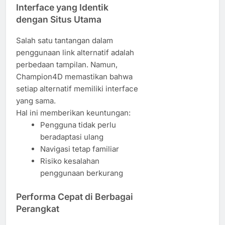
Interface yang Identik
dengan Situs Utama
Salah satu tantangan dalam
penggunaan link alternatif adalah
perbedaan tampilan. Namun,
Champion4D memastikan bahwa
setiap alternatif memiliki interface
yang sama.
Hal ini memberikan keuntungan:
Pengguna tidak perlu
beradaptasi ulang
Navigasi tetap familiar
Risiko kesalahan
penggunaan berkurang
Performa Cepat di Berbagai
Perangkat