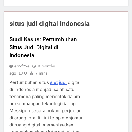
situs judi digital Indonesia
Studi Kasus: Pertumbuhan
Situs Judi Digital di
Indonesia
e22f22e
9 months
ago
0
7 mins
Pertumbuhan situs
slot judi
digital
di Indonesia menjadi salah satu
fenomena paling mencolok dalam
perkembangan teknologi daring.
Meskipun secara hukum perjudian
dilarang, praktik ini tetap menjamur
di ruang digital, memanfaatkan
kemudahan akses internet, sistem