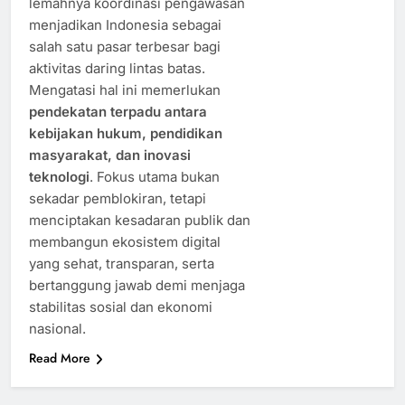
lemahnya koordinasi pengawasan
menjadikan Indonesia sebagai
salah satu pasar terbesar bagi
aktivitas daring lintas batas.
Mengatasi hal ini memerlukan
pendekatan terpadu antara
kebijakan hukum, pendidikan
masyarakat, dan inovasi
teknologi
. Fokus utama bukan
sekadar pemblokiran, tetapi
menciptakan kesadaran publik dan
membangun ekosistem digital
yang sehat, transparan, serta
bertanggung jawab demi menjaga
stabilitas sosial dan ekonomi
nasional.
Read More