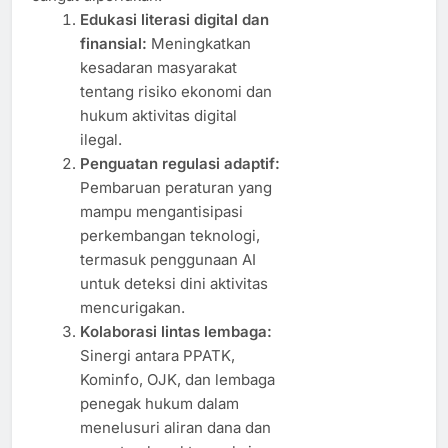
Edukasi literasi digital dan
finansial:
Meningkatkan
kesadaran masyarakat
tentang risiko ekonomi dan
hukum aktivitas digital
ilegal.
Penguatan regulasi adaptif:
Pembaruan peraturan yang
mampu mengantisipasi
perkembangan teknologi,
termasuk penggunaan AI
untuk deteksi dini aktivitas
mencurigakan.
Kolaborasi lintas lembaga:
Sinergi antara PPATK,
Kominfo, OJK, dan lembaga
penegak hukum dalam
menelusuri aliran dana dan