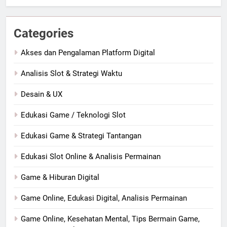
Categories
Akses dan Pengalaman Platform Digital
Analisis Slot & Strategi Waktu
Desain & UX
Edukasi Game / Teknologi Slot
Edukasi Game & Strategi Tantangan
Edukasi Slot Online & Analisis Permainan
Game & Hiburan Digital
Game Online, Edukasi Digital, Analisis Permainan
Game Online, Kesehatan Mental, Tips Bermain Game,