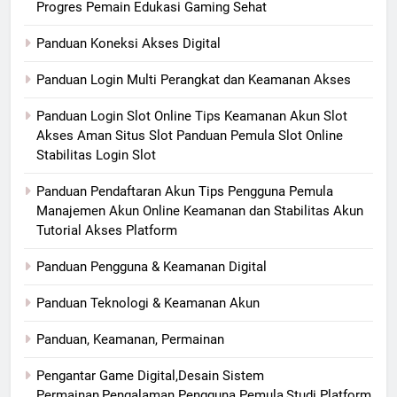
Progres Pemain Edukasi Gaming Sehat
Panduan Koneksi Akses Digital
Panduan Login Multi Perangkat dan Keamanan Akses
Panduan Login Slot Online Tips Keamanan Akun Slot
Akses Aman Situs Slot Panduan Pemula Slot Online
Stabilitas Login Slot
Panduan Pendaftaran Akun Tips Pengguna Pemula
Manajemen Akun Online Keamanan dan Stabilitas Akun
Tutorial Akses Platform
Panduan Pengguna & Keamanan Digital
Panduan Teknologi & Keamanan Akun
Panduan, Keamanan, Permainan
Pengantar Game Digital,Desain Sistem
Permainan,Pengalaman Pengguna Pemula,Studi Platform