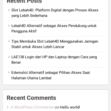
Recent Posts
Slot Lebah4D: Platform Digital dengan Proses Akses
yang Lebih Sederhana
Lebah4D Alternatif sebagai Akses Pendukung untuk
Pengguna Aktif
Tips Membuka Slot Lebah4D Menggunakan Jaringan
Stabil untuk Akses Lebih Lancar
LAE138 Login dari HP dan Laptop dengan Cara yang
Benar
Edwinslot Alternatif sebagai Pilihan Akses Saat
Halaman Utama Lambat
Recent Comments
A WordPress Commenter
on
Hello world!