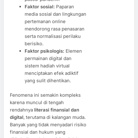
Faktor sosial:
Paparan
media sosial dan lingkungan
pertemanan online
mendorong rasa penasaran
serta normalisasi perilaku
berisiko.
Faktor psikologis:
Elemen
permainan digital dan
sistem hadiah virtual
menciptakan efek adiktif
yang sulit dihentikan.
Fenomena ini semakin kompleks
karena muncul di tengah
rendahnya
literasi finansial dan
digital
, terutama di kalangan muda.
Banyak yang tidak menyadari risiko
finansial dan hukum yang