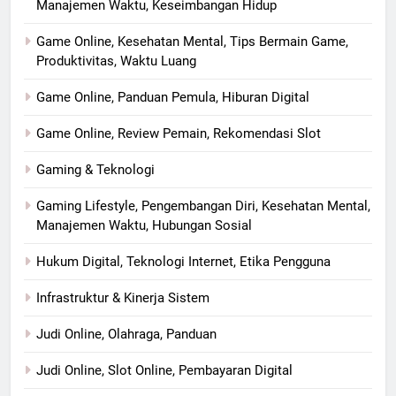
Manajemen Waktu, Keseimbangan Hidup
Game Online, Kesehatan Mental, Tips Bermain Game,
Produktivitas, Waktu Luang
Game Online, Panduan Pemula, Hiburan Digital
Game Online, Review Pemain, Rekomendasi Slot
Gaming & Teknologi
Gaming Lifestyle, Pengembangan Diri, Kesehatan Mental,
Manajemen Waktu, Hubungan Sosial
Hukum Digital, Teknologi Internet, Etika Pengguna
Infrastruktur & Kinerja Sistem
Judi Online, Olahraga, Panduan
Judi Online, Slot Online, Pembayaran Digital