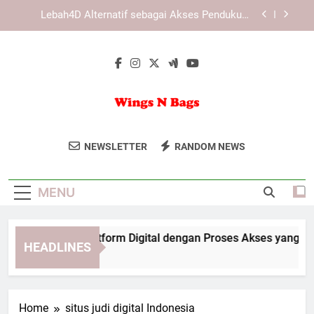
Skip
Tips Membuka Slot Lebah4D Menggunakan
to
Jaringan Stabil untuk Akses Lebih Lancar
content
LAE138 Login dari HP dan Laptop dengan Cara
yang Benar
Slot Lebah4D: Platform Digital dengan Proses
Akses yang Lebih Sederhana
Lebah4D Alternatif sebagai Akses Pendukung
untuk Pengguna Aktif
Wings N Bags
Lengkapi Penampilan Anda Dengan Tas
Tips Membuka Slot Lebah4D Menggunakan
NEWSLETTER
RANDOM NEWS
Jaringan Stabil untuk Akses Lebih Lancar
Dan Aksesori Dari Wings N Bags. Gaya
LAE138 Login dari HP dan Laptop dengan Cara
Trendy Untuk Segala Kesempatan.
yang Benar
MENU
ot Lebah4D: Platform Digital dengan Proses Akses yang Lebi
HEADLINES
Months Ago
Home
situs judi digital Indonesia