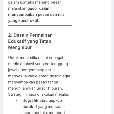
dalam konteks menang besar,
melainkan
gacor dalam
menyampaikan pesan dan nilai
yang konstruktif.
2. Desain Permainan
Edukatif yang Tetap
Menghibur
Untuk menjadikan slot sebagai
media edukasi yang bertanggung
jawab, pengembang perlu
menyesuaikan elemen desain agar
menyampaikan pesan tanpa
menghilangkan unsur hiburan.
Strategi ini bisa dilakukan melalui:
Infografik atau pop-up
interaktif
yang muncul
secara berkala, memberi