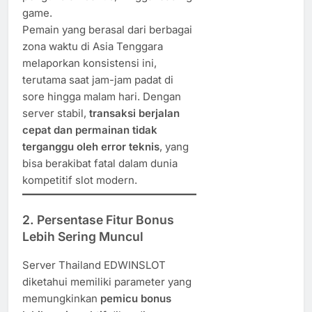
game.
Pemain yang berasal dari berbagai
zona waktu di Asia Tenggara
melaporkan konsistensi ini,
terutama saat jam-jam padat di
sore hingga malam hari. Dengan
server stabil,
transaksi berjalan
cepat dan permainan tidak
terganggu oleh error teknis
, yang
bisa berakibat fatal dalam dunia
kompetitif slot modern.
2.
Persentase Fitur Bonus
Lebih Sering Muncul
Server Thailand EDWINSLOT
diketahui memiliki parameter yang
memungkinkan
pemicu bonus