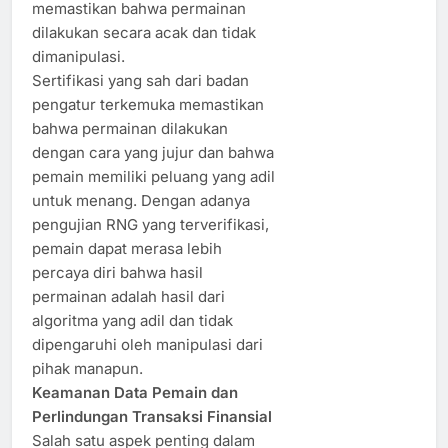
memastikan bahwa permainan
dilakukan secara acak dan tidak
dimanipulasi.
Sertifikasi yang sah dari badan
pengatur terkemuka memastikan
bahwa permainan dilakukan
dengan cara yang jujur dan bahwa
pemain memiliki peluang yang adil
untuk menang. Dengan adanya
pengujian RNG yang terverifikasi,
pemain dapat merasa lebih
percaya diri bahwa hasil
permainan adalah hasil dari
algoritma yang adil dan tidak
dipengaruhi oleh manipulasi dari
pihak manapun.
Keamanan Data Pemain dan
Perlindungan Transaksi Finansial
Salah satu aspek penting dalam