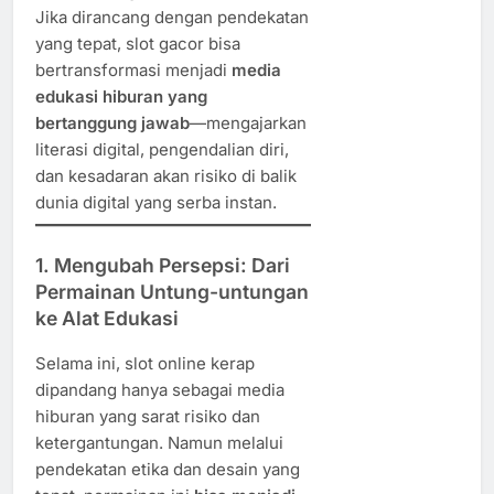
Jika dirancang dengan pendekatan
yang tepat, slot gacor bisa
bertransformasi menjadi
media
edukasi hiburan yang
bertanggung jawab
—mengajarkan
literasi digital, pengendalian diri,
dan kesadaran akan risiko di balik
dunia digital yang serba instan.
1. Mengubah Persepsi: Dari
Permainan Untung-untungan
ke Alat Edukasi
Selama ini, slot online kerap
dipandang hanya sebagai media
hiburan yang sarat risiko dan
ketergantungan. Namun melalui
pendekatan etika dan desain yang