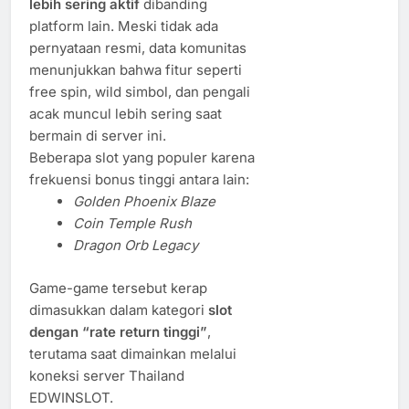
lebih sering aktif
dibanding
platform lain. Meski tidak ada
pernyataan resmi, data komunitas
menunjukkan bahwa fitur seperti
free spin, wild simbol, dan pengali
acak muncul lebih sering saat
bermain di server ini.
Beberapa slot yang populer karena
frekuensi bonus tinggi antara lain:
Golden Phoenix Blaze
Coin Temple Rush
Dragon Orb Legacy
Game-game tersebut kerap
dimasukkan dalam kategori
slot
dengan “rate return tinggi”
,
terutama saat dimainkan melalui
koneksi server Thailand
EDWINSLOT.