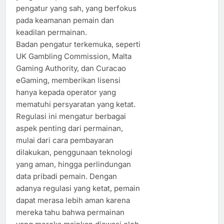
pengatur yang sah, yang berfokus
pada keamanan pemain dan
keadilan permainan.
Badan pengatur terkemuka, seperti
UK Gambling Commission, Malta
Gaming Authority, dan Curacao
eGaming, memberikan lisensi
hanya kepada operator yang
mematuhi persyaratan yang ketat.
Regulasi ini mengatur berbagai
aspek penting dari permainan,
mulai dari cara pembayaran
dilakukan, penggunaan teknologi
yang aman, hingga perlindungan
data pribadi pemain. Dengan
adanya regulasi yang ketat, pemain
dapat merasa lebih aman karena
mereka tahu bahwa permainan