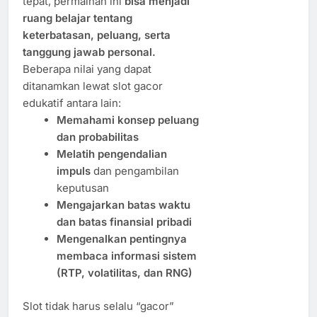
tepat, permainan ini
bisa menjadi
ruang belajar tentang
keterbatasan, peluang, serta
tanggung jawab personal.
Beberapa nilai yang dapat
ditanamkan lewat slot gacor
edukatif antara lain:
Memahami konsep peluang
dan probabilitas
Melatih pengendalian
impuls
dan pengambilan
keputusan
Mengajarkan batas waktu
dan batas finansial pribadi
Mengenalkan pentingnya
membaca informasi sistem
(RTP, volatilitas, dan RNG)
Slot tidak harus selalu “gacor”