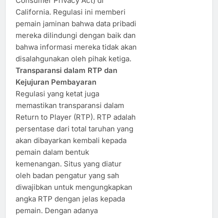
Consumer Privacy Act) di
California. Regulasi ini memberi
pemain jaminan bahwa data pribadi
mereka dilindungi dengan baik dan
bahwa informasi mereka tidak akan
disalahgunakan oleh pihak ketiga.
Transparansi dalam RTP dan
Kejujuran Pembayaran
Regulasi yang ketat juga
memastikan transparansi dalam
Return to Player (RTP). RTP adalah
persentase dari total taruhan yang
akan dibayarkan kembali kepada
pemain dalam bentuk
kemenangan. Situs yang diatur
oleh badan pengatur yang sah
diwajibkan untuk mengungkapkan
angka RTP dengan jelas kepada
pemain. Dengan adanya