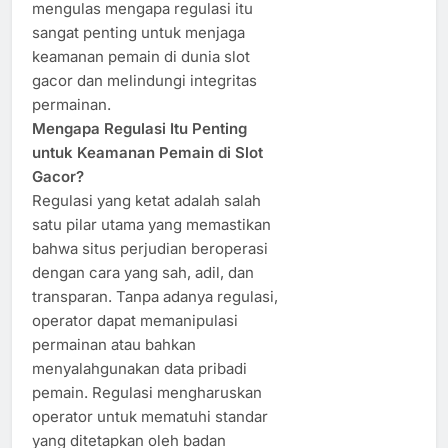
mengulas mengapa regulasi itu
sangat penting untuk menjaga
keamanan pemain di dunia slot
gacor dan melindungi integritas
permainan.
Mengapa Regulasi Itu Penting
untuk Keamanan Pemain di Slot
Gacor?
Regulasi yang ketat adalah salah
satu pilar utama yang memastikan
bahwa situs perjudian beroperasi
dengan cara yang sah, adil, dan
transparan. Tanpa adanya regulasi,
operator dapat memanipulasi
permainan atau bahkan
menyalahgunakan data pribadi
pemain. Regulasi mengharuskan
operator untuk mematuhi standar
yang ditetapkan oleh badan