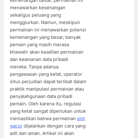
kemenangan besar, permainan ini
menawarkan kesenangan
sekaligus peluang yang
menggiurkan. Namun, meskipun
permainan ini menawarkan potensi
kemenangan yang besar, banyak
pemain yang masih merasa
khawatir akan keadilan permainan
dan keamanan data pribadi
mereka. Tanpa adanya
pengawasan yang ketat, operator
situs perjudian dapat terlibat dalam
praktik manipulasi permainan atau
penyalahgunaan data pribadi
pemain. Oleh karena itu, regulasi
yang ketat sangat diperlukan untuk
memastikan bahwa permainan
slot
gacor
dijalankan dengan cara yang
adil dan aman. Artikel ini akan