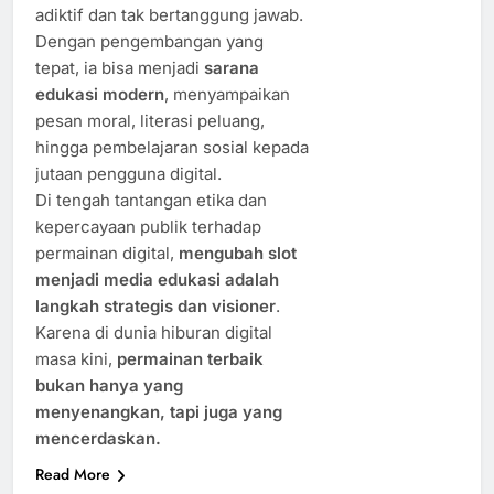
adiktif dan tak bertanggung jawab.
Dengan pengembangan yang
tepat, ia bisa menjadi
sarana
edukasi modern
, menyampaikan
pesan moral, literasi peluang,
hingga pembelajaran sosial kepada
jutaan pengguna digital.
Di tengah tantangan etika dan
kepercayaan publik terhadap
permainan digital,
mengubah slot
menjadi media edukasi adalah
langkah strategis dan visioner
.
Karena di dunia hiburan digital
masa kini,
permainan terbaik
bukan hanya yang
menyenangkan, tapi juga yang
mencerdaskan.
Read More