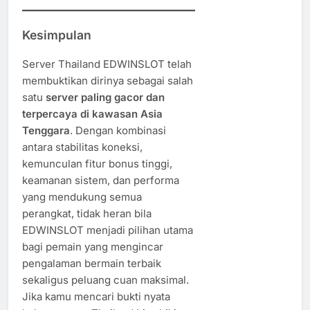
Kesimpulan
Server Thailand EDWINSLOT telah
membuktikan dirinya sebagai salah
satu
server paling gacor dan
terpercaya di kawasan Asia
Tenggara
. Dengan kombinasi
antara stabilitas koneksi,
kemunculan fitur bonus tinggi,
keamanan sistem, dan performa
yang mendukung semua
perangkat, tidak heran bila
EDWINSLOT menjadi pilihan utama
bagi pemain yang mengincar
pengalaman bermain terbaik
sekaligus peluang cuan maksimal.
Jika kamu mencari bukti nyata