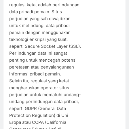
regulasi ketat adalah perlindungan
data pribadi pemain. Situs
perjudian yang sah diwajibkan
untuk melindungi data pribadi
pemain dengan menggunakan
teknologi enkripsi yang kuat,
seperti Secure Socket Layer (SSL).
Perlindungan data ini sangat
penting untuk mencegah potensi
peretasan atau penyalahgunaan
informasi pribadi pemain.
Selain itu, regulasi yang ketat
mengharuskan operator situs
perjudian untuk mematuhi undang-
undang perlindungan data pribadi,
seperti GDPR (General Data
Protection Regulation) di Uni
Eropa atau CCPA (California