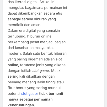
dan literasi digital. Artikel ini
mengulas bagaimana permainan ini
dapat dikembangkan secara etis
sebagai sarana hiburan yang
mendidik dan aman.
Dalam era digital yang semakin
terhubung, hiburan online
berkembang pesat menjadi bagian
dari keseharian masyarakat
modern. Salah satu bentuk hiburan
yang paling digemari adalah
slot
online
, terutama jenis yang dikenal
dengan istilah
slot gacor
. Meski
sering kali dikaitkan dengan
peluang menang lebih tinggi atau
fitur bonus yang sering muncul,
potensi
slot gacor
tidak berhenti
hanya sebagai permainan
keberuntungan.