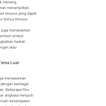
k menang.
nan menampilkan
bol khusus yang dapat
ur bonus khusus.
ng juga menawarkan
 simbol-simbol
gkatkan hadiah
angan atau
 Tema Luar
nya menawarkan
i dengan berbagai
n. Beberapa fitur
ar angkasa meliputi:
pemain kesempatan