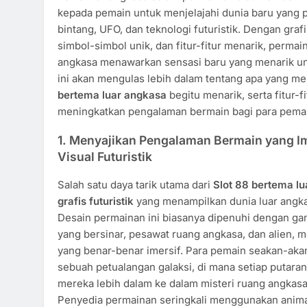
kepada pemain untuk menjelajahi dunia baru yang 
bintang, UFO, dan teknologi futuristik. Dengan gra
simbol-simbol unik, dan fitur-fitur menarik, permai
angkasa menawarkan sensasi baru yang menarik untu
ini akan mengulas lebih dalam tentang apa yang 
bertema luar angkasa
begitu menarik, serta fitur-f
meningkatkan pengalaman bermain bagi para pema
1.
Menyajikan Pengalaman Bermain yang I
Visual Futuristik
Salah satu daya tarik utama dari
Slot 88 bertema l
grafis futuristik
yang menampilkan dunia luar angk
Desain permainan ini biasanya dipenuhi dengan gam
yang bersinar, pesawat ruang angkasa, dan alien, 
yang benar-benar imersif. Para pemain seakan-aka
sebuah petualangan galaksi, di mana setiap puta
mereka lebih dalam ke dalam misteri ruang angkasa
Penyedia permainan seringkali menggunakan anima