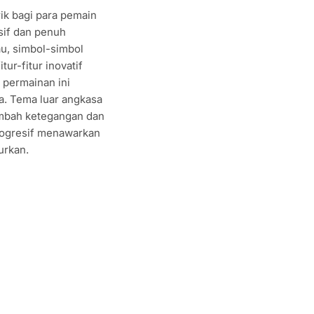
ik bagi para pemain
sif dan penuh
au, simbol-simbol
tur-fitur inovatif
 permainan ini
a. Tema luar angkasa
ambah ketegangan dan
rogresif menawarkan
urkan.