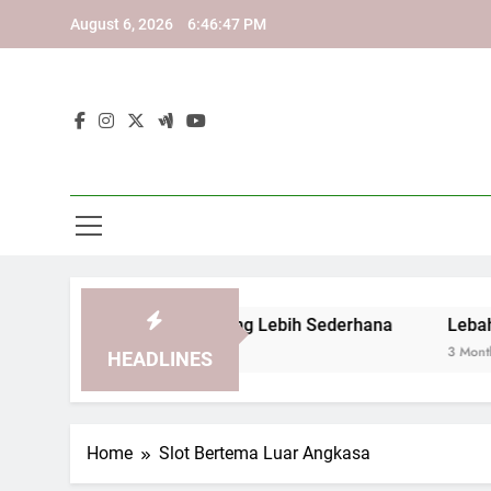
Skip
August 6, 2026
6:46:48 PM
to
content
Win
Lengkapi 
engan Proses Akses yang Lebih Sederhana
Lebah4D Alter
3 Months Ago
HEADLINES
Home
Slot Bertema Luar Angkasa