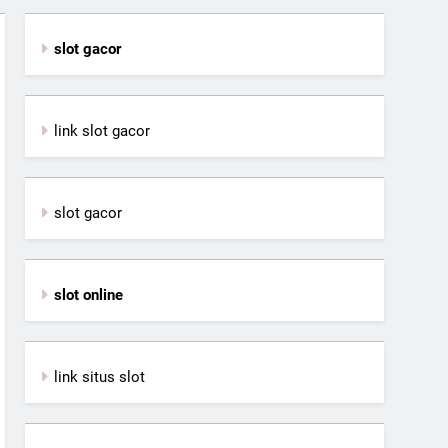
slot gacor
link slot gacor
slot gacor
slot online
link situs slot