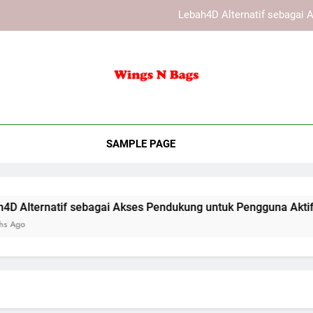
Lebah4D Alternatif sebagai 
Tips Membuka Slot Lebah4D Menggunakan Jari
LAE138 Login dari 
gs N Bags
Slot Lebah4D: Platform Digital den
Penampilan Anda Dengan Tas Dan Aksesori Dari Wings N Bags.
Lebah4D Alternatif sebagai 
SAMPLE PAGE
Tips Membuka Slot Lebah4D Menggunakan Jari
LAE138 Login dari 
natif sebagai Akses Pendukung untuk Pengguna Aktif
Ti
3 