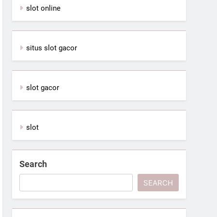
slot online
situs slot gacor
slot gacor
slot
Search
SEARCH