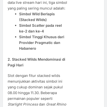
data live stream hari ini, tiga simbol
yang paling sering muncul adalah:
Simbol Wild Berlapis
(Stacked Wilds)
Simbol Scatter pada reel
ke-2 dan ke-4
Simbol Tinggi Khusus dari
Provider Pragmatic dan
Habanero
2. Stacked Wilds Mendominasi di
Pagi Hari
Slot dengan fitur stacked wilds
menunjukkan aktivitas simbol ini
yang cukup dominan sejak pukul
08.00 hingga 11.30. Beberapa
permainan populer seperti
Starlight Princess
dan
Great Rhino