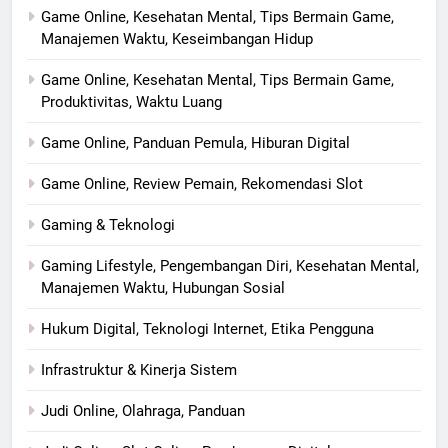
Game Online, Kesehatan Mental, Tips Bermain Game,
Manajemen Waktu, Keseimbangan Hidup
Game Online, Kesehatan Mental, Tips Bermain Game,
Produktivitas, Waktu Luang
Game Online, Panduan Pemula, Hiburan Digital
Game Online, Review Pemain, Rekomendasi Slot
Gaming & Teknologi
Gaming Lifestyle, Pengembangan Diri, Kesehatan Mental,
Manajemen Waktu, Hubungan Sosial
Hukum Digital, Teknologi Internet, Etika Pengguna
Infrastruktur & Kinerja Sistem
Judi Online, Olahraga, Panduan