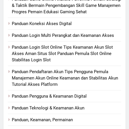
& Taktik Bermain Pengembangan Skill Game Manajemen
Progres Pemain Edukasi Gaming Sehat
Panduan Koneksi Akses Digital
Panduan Login Multi Perangkat dan Keamanan Akses
Panduan Login Slot Online Tips Keamanan Akun Slot
Akses Aman Situs Slot Panduan Pemula Slot Online
Stabilitas Login Slot
Panduan Pendaftaran Akun Tips Pengguna Pemula
Manajemen Akun Online Keamanan dan Stabilitas Akun
Tutorial Akses Platform
Panduan Pengguna & Keamanan Digital
Panduan Teknologi & Keamanan Akun
Panduan, Keamanan, Permainan