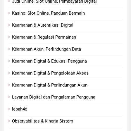
Judi Online, Slot Online, Pembayaran Digital
Kasino, Slot Online, Panduan Bermain
Keamanan & Autentikasi Digital
Keamanan & Regulasi Permainan
Keamanan Akun, Perlindungan Data
Keamanan Digital & Edukasi Pengguna
Keamanan Digital & Pengelolaan Akses
Keamanan Digital & Perlindungan Akun
Layanan Digital dan Pengalaman Pengguna
lebah4d
Observabilitas & Kinerja Sistem