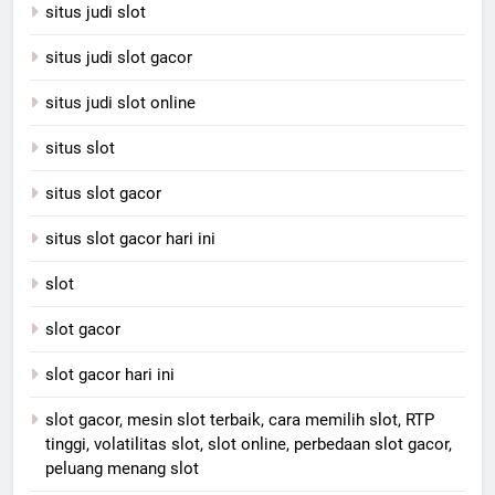
situs judi slot
situs judi slot gacor
situs judi slot online
situs slot
situs slot gacor
situs slot gacor hari ini
slot
slot gacor
slot gacor hari ini
slot gacor, mesin slot terbaik, cara memilih slot, RTP
tinggi, volatilitas slot, slot online, perbedaan slot gacor,
peluang menang slot