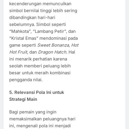
kecenderungan memunculkan
simbol bernilai tinggi lebih sering
dibandingkan hari-hari
sebelumnya. Simbol seperti
“Mahkota”, “Lambang Petir”, dan
“Kristal Emas” mendominasi pada
game seperti
Sweet Bonanza
,
Hot
Hot Fruit
, dan
Dragon Hatch
. Hal
ini menarik perhatian karena
seolah memberi peluang lebih
besar untuk meraih kombinasi
pengganda nilai.
5. Relevansi Pola Ini untuk
Strategi Main
Bagi pemain yang ingin
memaksimalkan peluangnya hari
ini, mengenali pola ini menjadi