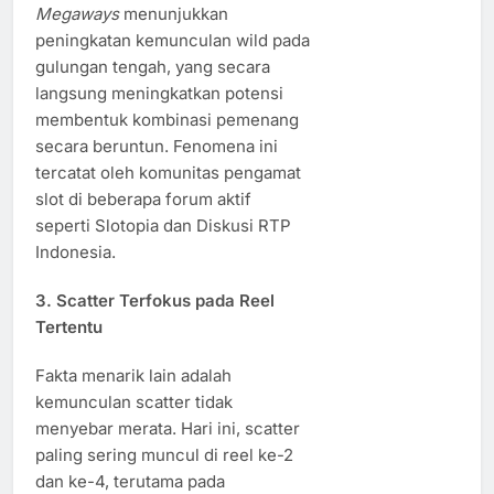
Megaways
menunjukkan
peningkatan kemunculan wild pada
gulungan tengah, yang secara
langsung meningkatkan potensi
membentuk kombinasi pemenang
secara beruntun. Fenomena ini
tercatat oleh komunitas pengamat
slot di beberapa forum aktif
seperti Slotopia dan Diskusi RTP
Indonesia.
3. Scatter Terfokus pada Reel
Tertentu
Fakta menarik lain adalah
kemunculan scatter tidak
menyebar merata. Hari ini, scatter
paling sering muncul di reel ke-2
dan ke-4, terutama pada