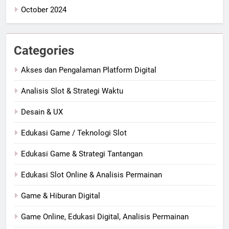
October 2024
Categories
Akses dan Pengalaman Platform Digital
Analisis Slot & Strategi Waktu
Desain & UX
Edukasi Game / Teknologi Slot
Edukasi Game & Strategi Tantangan
Edukasi Slot Online & Analisis Permainan
Game & Hiburan Digital
Game Online, Edukasi Digital, Analisis Permainan