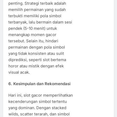
penting. Strategi terbaik adalah
memilih permainan yang sudah
terbukti memiliki pola simbol
terbanyak, lalu bermain dalam sesi
pendek (5-10 menit) untuk
menangkap momen gacor
tersebut. Selain itu, hindari
permainan dengan pola simbol
yang tidak konsisten atau sulit
diprediksi, seperti slot bertema
horor atau mistik dengan efek
visual acak.
6. Kesimpulan dan Rekomendasi
Hari ini, slot gacor memperlihatkan
kecenderungan simbol tertentu
yang dominan. Dengan stacked
wilds, scatter terarah, dan simbol