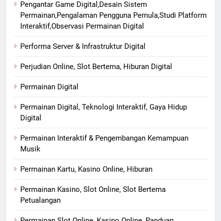
Pengantar Game Digital,Desain Sistem
Permainan,Pengalaman Pengguna Pemula,Studi Platform
Interaktif,Observasi Permainan Digital
Performa Server & Infrastruktur Digital
Perjudian Online, Slot Bertema, Hiburan Digital
Permainan Digital
Permainan Digital, Teknologi Interaktif, Gaya Hidup
Digital
Permainan Interaktif & Pengembangan Kemampuan
Musik
Permainan Kartu, Kasino Online, Hiburan
Permainan Kasino, Slot Online, Slot Bertema
Petualangan
Permainan Slot Online, Kasino Online, Panduan