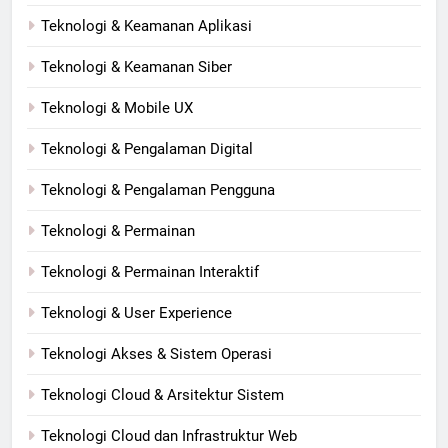
Teknologi & Keamanan Aplikasi
Teknologi & Keamanan Siber
Teknologi & Mobile UX
Teknologi & Pengalaman Digital
Teknologi & Pengalaman Pengguna
Teknologi & Permainan
Teknologi & Permainan Interaktif
Teknologi & User Experience
Teknologi Akses & Sistem Operasi
Teknologi Cloud & Arsitektur Sistem
Teknologi Cloud dan Infrastruktur Web