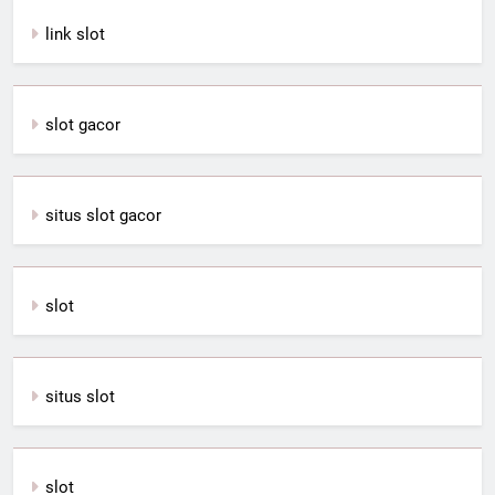
link slot
slot gacor
situs slot gacor
slot
situs slot
slot