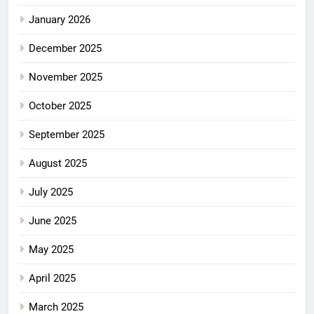
January 2026
December 2025
November 2025
October 2025
September 2025
August 2025
July 2025
June 2025
May 2025
April 2025
March 2025