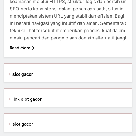
keamanan melalui HTTPS, struktur logis dan bersih untuk
SEO, serta konsistensi dalam penamaan path, situs ini berh
menciptakan sistem URL yang stabil dan efisien. Bagi peng
ini berarti navigasi yang intuitif dan aman. Sementara dari s
teknikal, hal tersebut memberikan pondasi kuat dalam hal 
mesin pencari dan pengelolaan domain alternatif jangka p
Read More
slot gacor
link slot gacor
slot gacor