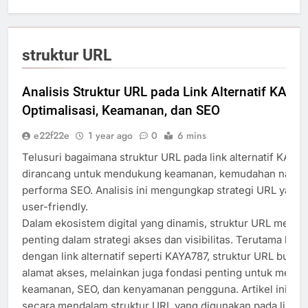
struktur URL
Analisis Struktur URL pada Link Alternatif KAYA
Optimalisasi, Keamanan, dan SEO
e22f22e
1 year ago
0
6 mins
Telusuri bagaimana struktur URL pada link alternatif KAYA
dirancang untuk mendukung keamanan, kemudahan navigas
performa SEO. Analisis ini mengungkap strategi URL yang 
user-friendly.
Dalam ekosistem digital yang dinamis, struktur URL menja
penting dalam strategi akses dan visibilitas. Terutama bagi 
dengan link alternatif seperti KAYA787, struktur URL bukan
alamat akses, melainkan juga fondasi penting untuk menu
keamanan, SEO, dan kenyamanan pengguna. Artikel ini m
secara mendalam struktur URL yang digunakan pada link al