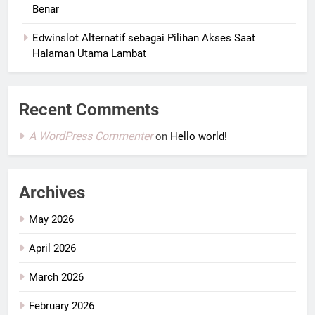
Benar
Edwinslot Alternatif sebagai Pilihan Akses Saat
Halaman Utama Lambat
Recent Comments
A WordPress Commenter
on
Hello world!
Archives
May 2026
April 2026
March 2026
February 2026