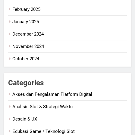
February 2025
January 2025
December 2024
November 2024
October 2024
Categories
Akses dan Pengalaman Platform Digital
Analisis Slot & Strategi Waktu
Desain & UX
Edukasi Game / Teknologi Slot