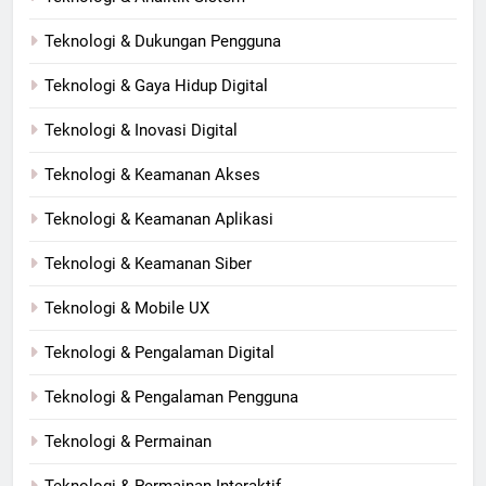
Teknologi & Dukungan Pengguna
Teknologi & Gaya Hidup Digital
Teknologi & Inovasi Digital
Teknologi & Keamanan Akses
Teknologi & Keamanan Aplikasi
Teknologi & Keamanan Siber
Teknologi & Mobile UX
Teknologi & Pengalaman Digital
Teknologi & Pengalaman Pengguna
Teknologi & Permainan
Teknologi & Permainan Interaktif