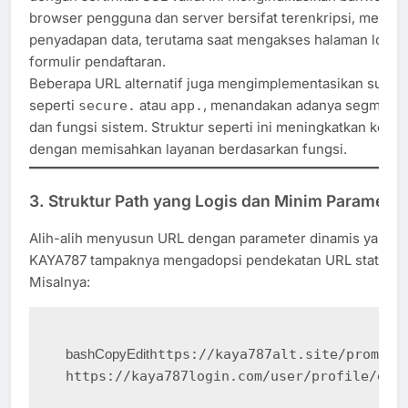
browser pengguna dan server bersifat terenkripsi, mengur
penyadapan data, terutama saat mengakses halaman login 
formulir pendaftaran.
Beberapa URL alternatif juga mengimplementasikan subd
seperti
atau
, menandakan adanya segmenta
secure.
app.
dan fungsi sistem. Struktur seperti ini meningkatkan kea
dengan memisahkan layanan berdasarkan fungsi.
3.
Struktur Path yang Logis dan Minim Parameter
Alih-alih menyusun URL dengan parameter dinamis yang k
KAYA787 tampaknya mengadopsi pendekatan URL statis ya
Misalnya:
bashCopyEdit
https://kaya787alt.site/promo/ju