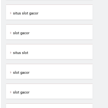
situs slot gacor
slot gacor
situs slot
slot gacor
slot gacor