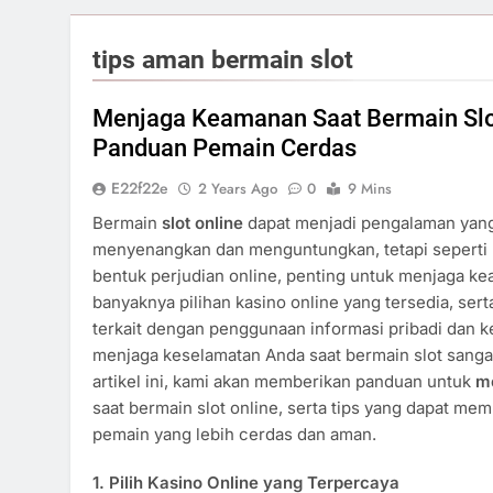
tips aman bermain slot
Menjaga Keamanan Saat Bermain Slo
Panduan Pemain Cerdas
E22f22e
2 Years Ago
0
9 Mins
Bermain
slot online
dapat menjadi pengalaman yan
menyenangkan dan menguntungkan, tetapi seperti
bentuk perjudian online, penting untuk menjaga 
banyaknya pilihan kasino online yang tersedia, sert
terkait dengan penggunaan informasi pribadi dan ke
menjaga keselamatan Anda saat bermain slot sanga
artikel ini, kami akan memberikan panduan untuk
m
saat bermain slot online, serta tips yang dapat m
pemain yang lebih cerdas dan aman.
1.
Pilih Kasino Online yang Terpercaya