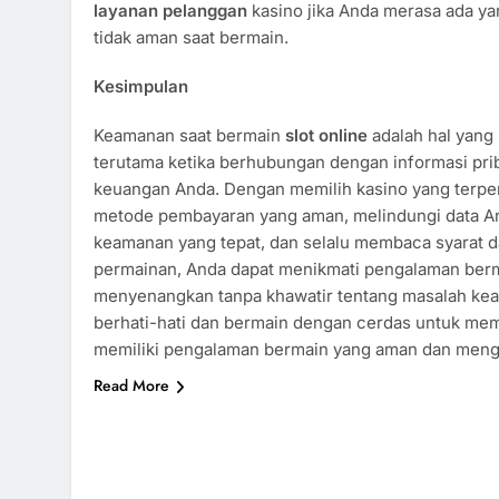
layanan pelanggan
kasino jika Anda merasa ada y
tidak aman saat bermain.
Kesimpulan
Keamanan saat bermain
slot online
adalah hal yang 
terutama ketika berhubungan dengan informasi prib
keuangan Anda. Dengan memilih kasino yang terp
metode pembayaran yang aman, melindungi data A
keamanan yang tepat, dan selalu membaca syarat d
permainan, Anda dapat menikmati pengalaman berm
menyenangkan tanpa khawatir tentang masalah kea
berhati-hati dan bermain dengan cerdas untuk me
memiliki pengalaman bermain yang aman dan men
Read More