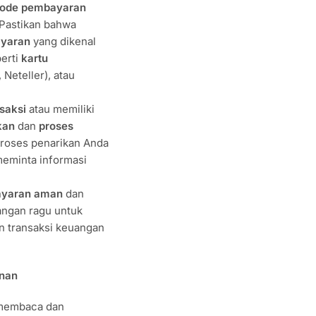
ode pembayaran
 Pastikan bahwa
yaran
yang dikenal
perti
kartu
 Neteller), atau
saksi
atau memiliki
kan
dan
proses
proses penarikan Anda
meminta informasi
yaran aman
dan
angan ragu untuk
n transaksi keuangan
inan
 membaca dan