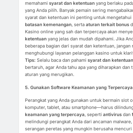
memahami
syarat dan ketentuan
yang berlaku pad
yang Anda pilih. Banyak pemain sering mengabaikan
syarat dan ketentuan ini penting untuk mengetahui
batasan kemenangan
, serta
aturan terkait bonus
d
Kasino online yang sah dan terpercaya akan meny
ketentuan
yang jelas dan mudah dipahami. Jika An
beberapa bagian dari syarat dan ketentuan, jangan 
menghubungi layanan pelanggan kasino untuk klarif
Tips:
Selalu baca dan pahami
syarat dan ketentua
bertaruh, agar Anda tahu apa yang diharapkan dan 
aturan yang merugikan.
5.
Gunakan Software Keamanan yang Terpercaya
Perangkat yang Anda gunakan untuk bermain slot o
komputer, tablet, atau smartphone—harus dilindun
keamanan yang terpercaya
, seperti
antivirus
dan
melindungi perangkat Anda dari ancaman malware, 
serangan peretas yang mungkin berusaha mencuri d