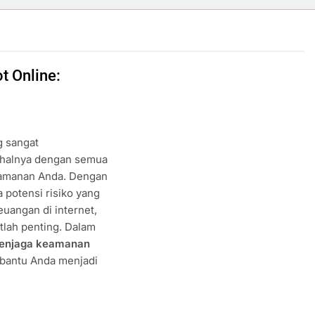
t Online:
g sangat
 halnya dengan semua
keamanan Anda. Dengan
a potensi risiko yang
uangan di internet,
tlah penting. Dalam
enjaga keamanan
embantu Anda menjadi