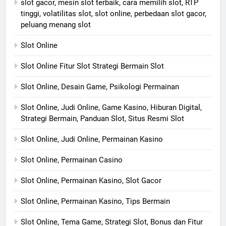
slot gacor, mesin slot terbaik, cara memilih slot, RTP
tinggi, volatilitas slot, slot online, perbedaan slot gacor,
peluang menang slot
Slot Online
Slot Online Fitur Slot Strategi Bermain Slot
Slot Online, Desain Game, Psikologi Permainan
Slot Online, Judi Online, Game Kasino, Hiburan Digital,
Strategi Bermain, Panduan Slot, Situs Resmi Slot
Slot Online, Judi Online, Permainan Kasino
Slot Online, Permainan Casino
Slot Online, Permainan Kasino, Slot Gacor
Slot Online, Permainan Kasino, Tips Bermain
Slot Online, Tema Game, Strategi Slot, Bonus dan Fitur