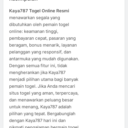
Kaya787 Togel Online Resmi
menawarkan segala yang
dibutuhkan oleh pemain togel
online: keamanan tinggi,
pembayaran cepat, pasaran yang
beragam, bonus menarik, layanan
pelanggan yang responsif, dan
antarmuka yang mudah digunakan.
Dengan semua fitur ini, tidak
mengherankan jika Kaya787
menjadi pilihan utama bagi banyak
pemain togel. Jika Anda mencari
situs togel yang aman, terpercaya,
dan menawarkan peluang besar
untuk menang, Kaya787 adalah
pilihan yang tepat. Bergabunglah
dengan Kaya787 hari ini dan
nikmati pengalaman bermain togel