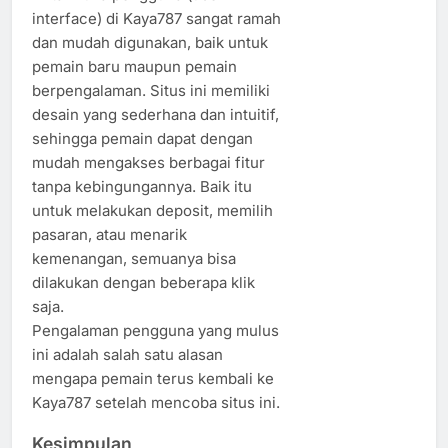
interface) di Kaya787 sangat ramah
dan mudah digunakan, baik untuk
pemain baru maupun pemain
berpengalaman. Situs ini memiliki
desain yang sederhana dan intuitif,
sehingga pemain dapat dengan
mudah mengakses berbagai fitur
tanpa kebingungannya. Baik itu
untuk melakukan deposit, memilih
pasaran, atau menarik
kemenangan, semuanya bisa
dilakukan dengan beberapa klik
saja.
Pengalaman pengguna yang mulus
ini adalah salah satu alasan
mengapa pemain terus kembali ke
Kaya787 setelah mencoba situs ini.
Kesimpulan