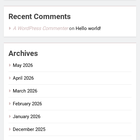
Recent Comments
A WordPress Commenter
on
Hello world!
Archives
May 2026
April 2026
March 2026
February 2026
January 2026
December 2025