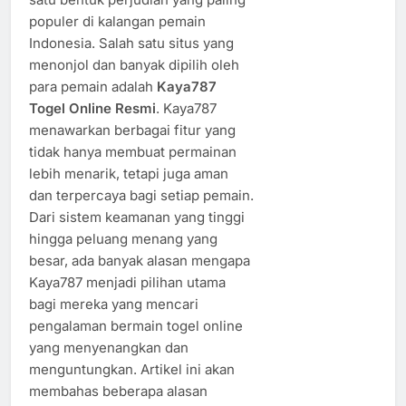
populer di kalangan pemain
Indonesia. Salah satu situs yang
menonjol dan banyak dipilih oleh
para pemain adalah
Kaya787
Togel Online Resmi
. Kaya787
menawarkan berbagai fitur yang
tidak hanya membuat permainan
lebih menarik, tetapi juga aman
dan terpercaya bagi setiap pemain.
Dari sistem keamanan yang tinggi
hingga peluang menang yang
besar, ada banyak alasan mengapa
Kaya787 menjadi pilihan utama
bagi mereka yang mencari
pengalaman bermain togel online
yang menyenangkan dan
menguntungkan. Artikel ini akan
membahas beberapa alasan