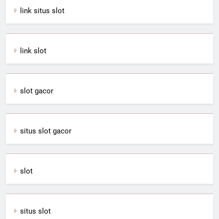
link situs slot
link slot
slot gacor
situs slot gacor
slot
situs slot