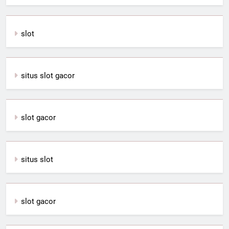
slot
situs slot gacor
slot gacor
situs slot
slot gacor