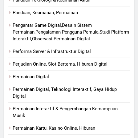
Panduan, Keamanan, Permainan
Pengantar Game Digital,Desain Sistem
Permainan,Pengalaman Pengguna Pemula,Studi Platform
Interaktif,Observasi Permainan Digital
Performa Server & Infrastruktur Digital
Perjudian Online, Slot Bertema, Hiburan Digital
Permainan Digital
Permainan Digital, Teknologi Interaktif, Gaya Hidup
Digital
Permainan Interaktif & Pengembangan Kemampuan
Musik
Permainan Kartu, Kasino Online, Hiburan