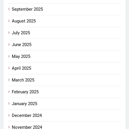
September 2025
August 2025
July 2025
June 2025
May 2025
April 2025
March 2025
February 2025
January 2025
December 2024
November 2024