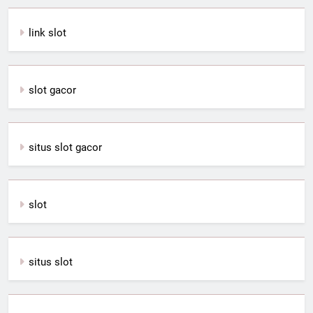
link slot
slot gacor
situs slot gacor
slot
situs slot