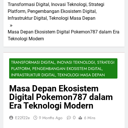
Transformasi Digital, Inovasi Teknologi, Strategi
Platform, Pengembangan Ekosistem Digital,
Infrastruktur Digital, Teknologi Masa Depan
Masa Depan Ekosistem Digital Pokemon787 dalam Era
Teknologi Modern
TRANSFORMASI DIGITAL, INOVASI TEKNOLOGI, STRATEGI
PLATFORM, PENGEMBANGAN EKOSISTEM DIGITAL,
INFRASTRUKTUR DIGITAL, TEKNOLOGI MASA DEPAN
Masa Depan Ekosistem
Digital Pokemon787 dalam
Era Teknologi Modern
0
E22f22e
9 Months Ago
6 Mins