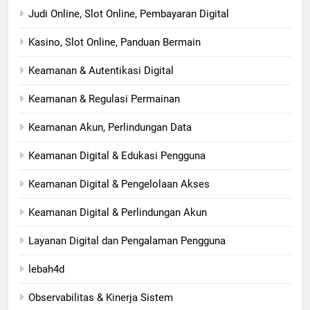
Judi Online, Slot Online, Pembayaran Digital
Kasino, Slot Online, Panduan Bermain
Keamanan & Autentikasi Digital
Keamanan & Regulasi Permainan
Keamanan Akun, Perlindungan Data
Keamanan Digital & Edukasi Pengguna
Keamanan Digital & Pengelolaan Akses
Keamanan Digital & Perlindungan Akun
Layanan Digital dan Pengalaman Pengguna
lebah4d
Observabilitas & Kinerja Sistem