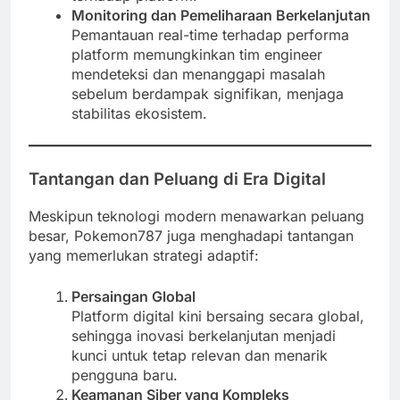
Monitoring dan Pemeliharaan Berkelanjutan
Pemantauan real-time terhadap performa
platform memungkinkan tim engineer
mendeteksi dan menanggapi masalah
sebelum berdampak signifikan, menjaga
stabilitas ekosistem.
Tantangan dan Peluang di Era Digital
Meskipun teknologi modern menawarkan peluang
besar, Pokemon787 juga menghadapi tantangan
yang memerlukan strategi adaptif:
Persaingan Global
Platform digital kini bersaing secara global,
sehingga inovasi berkelanjutan menjadi
kunci untuk tetap relevan dan menarik
pengguna baru.
Keamanan Siber yang Kompleks