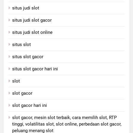
situs judi slot
situs judi slot gacor
situs judi slot online
situs slot
situs slot gacor
situs slot gacor hari ini
slot
slot gacor
slot gacor hari ini
slot gacor, mesin slot terbaik, cara memilih slot, RTP
tinggi, volatilitas slot, slot online, perbedaan slot gacor,
peluang menang slot