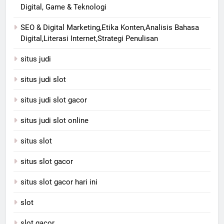
Digital, Game & Teknologi
SEO & Digital Marketing,Etika Konten,Analisis Bahasa
Digital,Literasi Internet,Strategi Penulisan
situs judi
situs judi slot
situs judi slot gacor
situs judi slot online
situs slot
situs slot gacor
situs slot gacor hari ini
slot
slot gacor