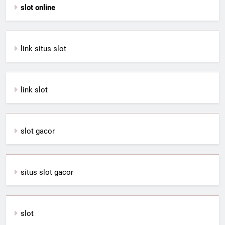
slot online
link situs slot
link slot
slot gacor
situs slot gacor
slot