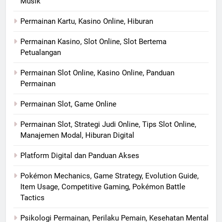
Musik
Permainan Kartu, Kasino Online, Hiburan
Permainan Kasino, Slot Online, Slot Bertema
Petualangan
Permainan Slot Online, Kasino Online, Panduan
Permainan
Permainan Slot, Game Online
Permainan Slot, Strategi Judi Online, Tips Slot Online,
Manajemen Modal, Hiburan Digital
Platform Digital dan Panduan Akses
Pokémon Mechanics, Game Strategy, Evolution Guide,
Item Usage, Competitive Gaming, Pokémon Battle
Tactics
Psikologi Permainan, Perilaku Pemain, Kesehatan Mental