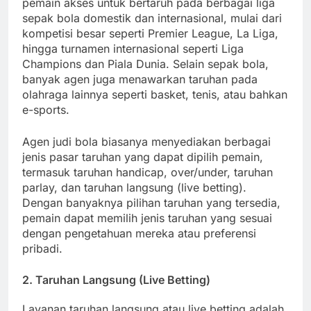
pemain akses untuk bertaruh pada berbagai liga
sepak bola domestik dan internasional, mulai dari
kompetisi besar seperti Premier League, La Liga,
hingga turnamen internasional seperti Liga
Champions dan Piala Dunia. Selain sepak bola,
banyak agen juga menawarkan taruhan pada
olahraga lainnya seperti basket, tenis, atau bahkan
e-sports.
Agen judi bola biasanya menyediakan berbagai
jenis pasar taruhan yang dapat dipilih pemain,
termasuk taruhan handicap, over/under, taruhan
parlay, dan taruhan langsung (live betting).
Dengan banyaknya pilihan taruhan yang tersedia,
pemain dapat memilih jenis taruhan yang sesuai
dengan pengetahuan mereka atau preferensi
pribadi.
2.
Taruhan Langsung (Live Betting)
Layanan taruhan langsung atau live betting adalah