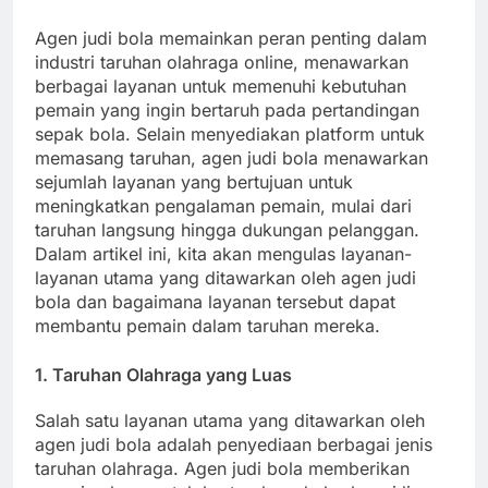
Agen judi bola memainkan peran penting dalam
industri taruhan olahraga online, menawarkan
berbagai layanan untuk memenuhi kebutuhan
pemain yang ingin bertaruh pada pertandingan
sepak bola. Selain menyediakan platform untuk
memasang taruhan, agen judi bola menawarkan
sejumlah layanan yang bertujuan untuk
meningkatkan pengalaman pemain, mulai dari
taruhan langsung hingga dukungan pelanggan.
Dalam artikel ini, kita akan mengulas layanan-
layanan utama yang ditawarkan oleh agen judi
bola dan bagaimana layanan tersebut dapat
membantu pemain dalam taruhan mereka.
1.
Taruhan Olahraga yang Luas
Salah satu layanan utama yang ditawarkan oleh
agen judi bola adalah penyediaan berbagai jenis
taruhan olahraga. Agen judi bola memberikan