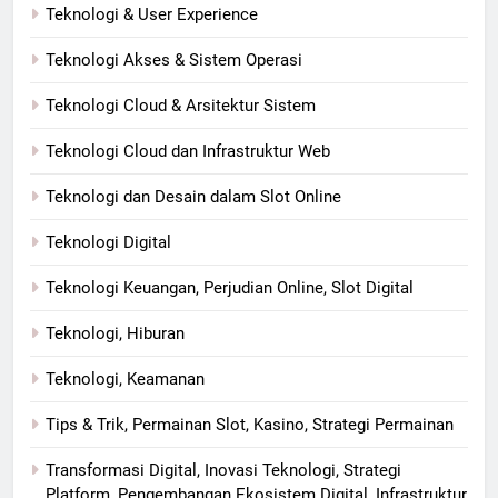
Teknologi & User Experience
Teknologi Akses & Sistem Operasi
Teknologi Cloud & Arsitektur Sistem
Teknologi Cloud dan Infrastruktur Web
Teknologi dan Desain dalam Slot Online
Teknologi Digital
Teknologi Keuangan, Perjudian Online, Slot Digital
Teknologi, Hiburan
Teknologi, Keamanan
Tips & Trik, Permainan Slot, Kasino, Strategi Permainan
Transformasi Digital, Inovasi Teknologi, Strategi
Platform, Pengembangan Ekosistem Digital, Infrastruktur