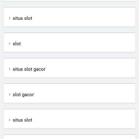
situs slot
slot
situs slot gacor
slot gacor
situs slot