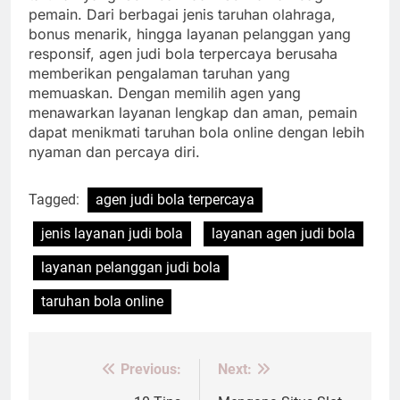
pemain. Dari berbagai jenis taruhan olahraga,
bonus menarik, hingga layanan pelanggan yang
responsif, agen judi bola terpercaya berusaha
memberikan pengalaman taruhan yang
memuaskan. Dengan memilih agen yang
menawarkan layanan lengkap dan aman, pemain
dapat menikmati taruhan bola online dengan lebih
nyaman dan percaya diri.
Tagged:
agen judi bola terpercaya
jenis layanan judi bola
layanan agen judi bola
layanan pelanggan judi bola
taruhan bola online
Previous:
Next:
Post