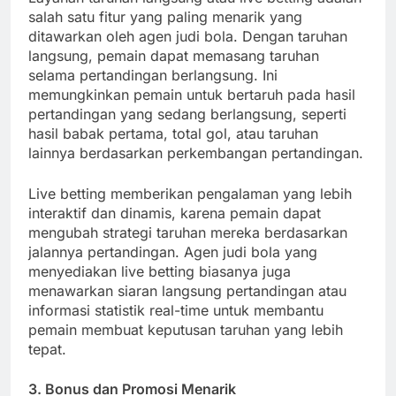
salah satu fitur yang paling menarik yang
ditawarkan oleh agen judi bola. Dengan taruhan
langsung, pemain dapat memasang taruhan
selama pertandingan berlangsung. Ini
memungkinkan pemain untuk bertaruh pada hasil
pertandingan yang sedang berlangsung, seperti
hasil babak pertama, total gol, atau taruhan
lainnya berdasarkan perkembangan pertandingan.
Live betting memberikan pengalaman yang lebih
interaktif dan dinamis, karena pemain dapat
mengubah strategi taruhan mereka berdasarkan
jalannya pertandingan. Agen judi bola yang
menyediakan live betting biasanya juga
menawarkan siaran langsung pertandingan atau
informasi statistik real-time untuk membantu
pemain membuat keputusan taruhan yang lebih
tepat.
3.
Bonus dan Promosi Menarik