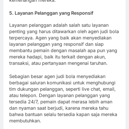
kemenangan mereka.
5.
Layanan Pelanggan yang Responsif
Layanan pelanggan adalah salah satu layanan
penting yang harus ditawarkan oleh agen judi bola
terpercaya. Agen yang baik akan menyediakan
layanan pelanggan yang responsif dan siap
membantu pemain dengan masalah apa pun yang
mereka hadapi, baik itu terkait dengan akun,
transaksi, atau pertanyaan mengenai taruhan.
Sebagian besar agen judi bola menyediakan
berbagai saluran komunikasi untuk menghubungi
tim dukungan pelanggan, seperti live chat, email,
atau telepon. Dengan layanan pelanggan yang
tersedia 24/7, pemain dapat merasa lebih aman
dan nyaman saat berjudi, karena mereka tahu
bahwa bantuan selalu tersedia kapan saja mereka
membutuhkan.