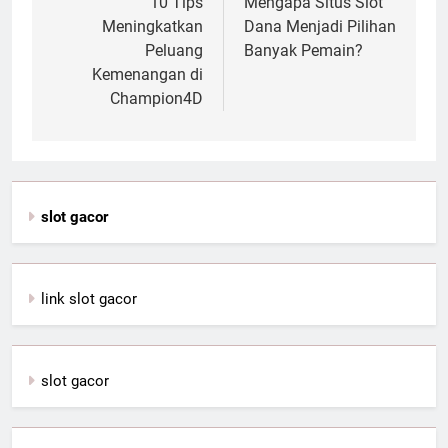
navigation
10 Tips
Mengapa Situs Slot
Meningkatkan
Dana Menjadi Pilihan
Peluang
Banyak Pemain?
Kemenangan di
Champion4D
slot gacor
link slot gacor
slot gacor