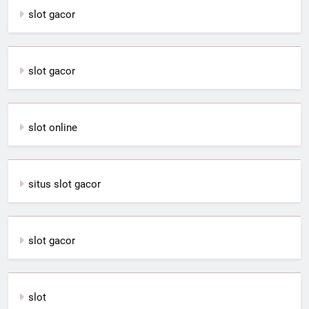
slot gacor
slot gacor
slot online
situs slot gacor
slot gacor
slot