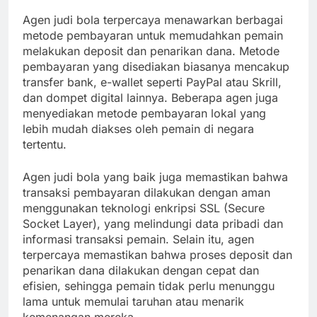
Agen judi bola terpercaya menawarkan berbagai
metode pembayaran untuk memudahkan pemain
melakukan deposit dan penarikan dana. Metode
pembayaran yang disediakan biasanya mencakup
transfer bank, e-wallet seperti PayPal atau Skrill,
dan dompet digital lainnya. Beberapa agen juga
menyediakan metode pembayaran lokal yang
lebih mudah diakses oleh pemain di negara
tertentu.
Agen judi bola yang baik juga memastikan bahwa
transaksi pembayaran dilakukan dengan aman
menggunakan teknologi enkripsi SSL (Secure
Socket Layer), yang melindungi data pribadi dan
informasi transaksi pemain. Selain itu, agen
terpercaya memastikan bahwa proses deposit dan
penarikan dana dilakukan dengan cepat dan
efisien, sehingga pemain tidak perlu menunggu
lama untuk memulai taruhan atau menarik