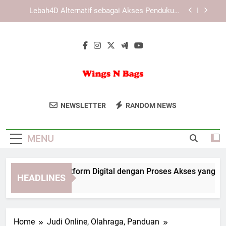
Skip
Tips Membuka Slot Lebah4D Menggunakan
to
Jaringan Stabil untuk Akses Lebih Lancar
content
LAE138 Login dari HP dan Laptop dengan Cara
yang Benar
Slot Lebah4D: Platform Digital dengan Proses
Akses yang Lebih Sederhana
Lebah4D Alternatif sebagai Akses Pendukung
untuk Pengguna Aktif
Wings N Bags
Lengkapi Penampilan Anda Dengan Tas
Tips Membuka Slot Lebah4D Menggunakan
NEWSLETTER
RANDOM NEWS
Jaringan Stabil untuk Akses Lebih Lancar
Dan Aksesori Dari Wings N Bags. Gaya
LAE138 Login dari HP dan Laptop dengan Cara
Trendy Untuk Segala Kesempatan.
yang Benar
MENU
lot Lebah4D: Platform Digital dengan Proses Akses yang Lebi
HEADLINES
 Months Ago
Home
Judi Online, Olahraga, Panduan