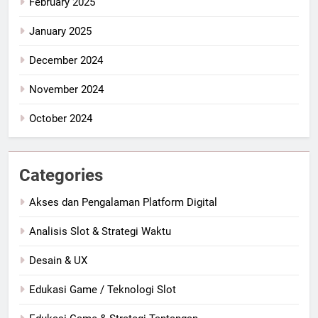
February 2025
January 2025
December 2024
November 2024
October 2024
Categories
Akses dan Pengalaman Platform Digital
Analisis Slot & Strategi Waktu
Desain & UX
Edukasi Game / Teknologi Slot