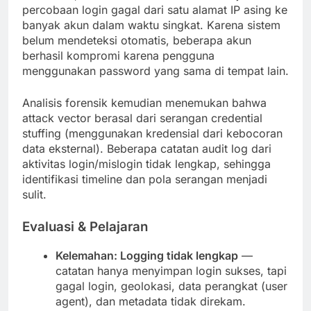
percobaan login gagal dari satu alamat IP asing ke
banyak akun dalam waktu singkat. Karena sistem
belum mendeteksi otomatis, beberapa akun
berhasil kompromi karena pengguna
menggunakan password yang sama di tempat lain.
Analisis forensik kemudian menemukan bahwa
attack vector berasal dari serangan credential
stuffing (menggunakan kredensial dari kebocoran
data eksternal). Beberapa catatan audit log dari
aktivitas login/mislogin tidak lengkap, sehingga
identifikasi timeline dan pola serangan menjadi
sulit.
Evaluasi & Pelajaran
Kelemahan: Logging tidak lengkap
—
catatan hanya menyimpan login sukses, tapi
gagal login, geolokasi, data perangkat (user
agent), dan metadata tidak direkam.