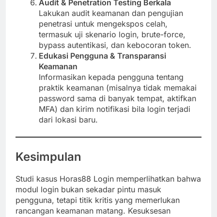
Audit & Penetration Testing Berkala
Lakukan audit keamanan dan pengujian
penetrasi untuk mengekspos celah,
termasuk uji skenario login, brute-force,
bypass autentikasi, dan kebocoran token.
Edukasi Pengguna & Transparansi
Keamanan
Informasikan kepada pengguna tentang
praktik keamanan (misalnya tidak memakai
password sama di banyak tempat, aktifkan
MFA) dan kirim notifikasi bila login terjadi
dari lokasi baru.
Kesimpulan
Studi kasus Horas88 Login memperlihatkan bahwa
modul login bukan sekadar pintu masuk
pengguna, tetapi titik kritis yang memerlukan
rancangan keamanan matang. Kesuksesan