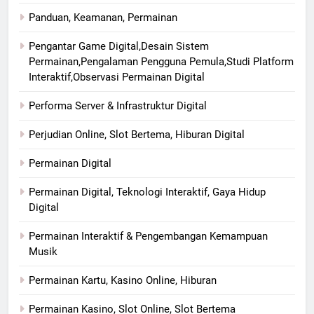
Panduan, Keamanan, Permainan
Pengantar Game Digital,Desain Sistem
Permainan,Pengalaman Pengguna Pemula,Studi Platform
Interaktif,Observasi Permainan Digital
Performa Server & Infrastruktur Digital
Perjudian Online, Slot Bertema, Hiburan Digital
Permainan Digital
Permainan Digital, Teknologi Interaktif, Gaya Hidup
Digital
Permainan Interaktif & Pengembangan Kemampuan
Musik
Permainan Kartu, Kasino Online, Hiburan
Permainan Kasino, Slot Online, Slot Bertema