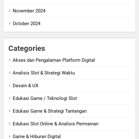
November 2024
October 2024
Categories
Akses dan Pengalaman Platform Digital
Analisis Slot & Strategi Waktu
Desain & UX
Edukasi Game / Teknologi Slot
Edukasi Game & Strategi Tantangan
Edukasi Slot Online & Analisis Permainan
Game & Hiburan Digital