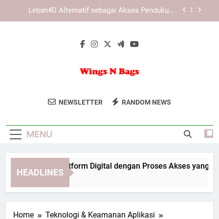
Skip
Tips Membuka Slot Lebah4D Menggunakan
to
Jaringan Stabil untuk Akses Lebih Lancar
content
LAE138 Login dari HP dan Laptop dengan Cara
yang Benar
Slot Lebah4D: Platform Digital dengan Proses
Akses yang Lebih Sederhana
Lebah4D Alternatif sebagai Akses Pendukung
untuk Pengguna Aktif
Wings N Bags
Lengkapi Penampilan Anda Dengan Tas
Tips Membuka Slot Lebah4D Menggunakan
NEWSLETTER
RANDOM NEWS
Jaringan Stabil untuk Akses Lebih Lancar
Dan Aksesori Dari Wings N Bags. Gaya
LAE138 Login dari HP dan Laptop dengan Cara
Trendy Untuk Segala Kesempatan.
yang Benar
MENU
ot Lebah4D: Platform Digital dengan Proses Akses yang Lebi
HEADLINES
Months Ago
Home
Teknologi & Keamanan Aplikasi