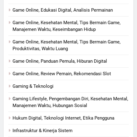
Game Online, Edukasi Digital, Analisis Permainan
Game Online, Kesehatan Mental, Tips Bermain Game,
Manajemen Waktu, Keseimbangan Hidup
Game Online, Kesehatan Mental, Tips Bermain Game,
Produktivitas, Waktu Luang
Game Online, Panduan Pemula, Hiburan Digital
Game Online, Review Pemain, Rekomendasi Slot
Gaming & Teknologi
Gaming Lifestyle, Pengembangan Diri, Kesehatan Mental,
Manajemen Waktu, Hubungan Sosial
Hukum Digital, Teknologi Internet, Etika Pengguna
Infrastruktur & Kinerja Sistem