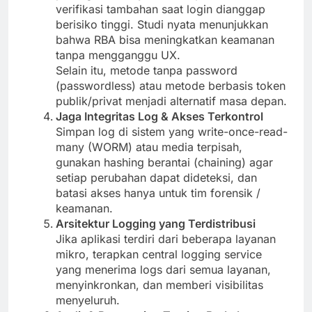
verifikasi tambahan saat login dianggap
berisiko tinggi. Studi nyata menunjukkan
bahwa RBA bisa meningkatkan keamanan
tanpa mengganggu UX.
Selain itu, metode tanpa password
(passwordless) atau metode berbasis token
publik/privat menjadi alternatif masa depan.
Jaga Integritas Log & Akses Terkontrol
Simpan log di sistem yang write-once-read-
many (WORM) atau media terpisah,
gunakan hashing berantai (chaining) agar
setiap perubahan dapat dideteksi, dan
batasi akses hanya untuk tim forensik /
keamanan.
Arsitektur Logging yang Terdistribusi
Jika aplikasi terdiri dari beberapa layanan
mikro, terapkan central logging service
yang menerima logs dari semua layanan,
menyinkronkan, dan memberi visibilitas
menyeluruh.