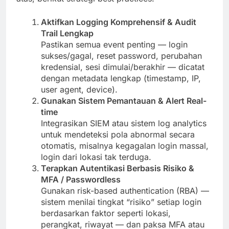
Aktifkan Logging Komprehensif & Audit
Trail Lengkap
Pastikan semua event penting — login
sukses/gagal, reset password, perubahan
kredensial, sesi dimulai/berakhir — dicatat
dengan metadata lengkap (timestamp, IP,
user agent, device).
Gunakan Sistem Pemantauan & Alert Real-
time
Integrasikan SIEM atau sistem log analytics
untuk mendeteksi pola abnormal secara
otomatis, misalnya kegagalan login massal,
login dari lokasi tak terduga.
Terapkan Autentikasi Berbasis Risiko &
MFA / Passwordless
Gunakan risk-based authentication (RBA) —
sistem menilai tingkat “risiko” setiap login
berdasarkan faktor seperti lokasi,
perangkat, riwayat — dan paksa MFA atau