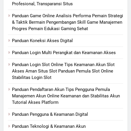
Profesional, Transparansi Situs
Panduan Game Online Analisis Performa Pemain Strategi
& Taktik Bermain Pengembangan Skill Game Manajemen
Progres Pemain Edukasi Gaming Sehat
Panduan Koneksi Akses Digital
Panduan Login Multi Perangkat dan Keamanan Akses
Panduan Login Slot Online Tips Keamanan Akun Slot
Akses Aman Situs Slot Panduan Pemula Slot Online
Stabilitas Login Slot
Panduan Pendaftaran Akun Tips Pengguna Pemula
Manajemen Akun Online Keamanan dan Stabilitas Akun
Tutorial Akses Platform
Panduan Pengguna & Keamanan Digital
Panduan Teknologi & Keamanan Akun