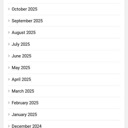
October 2025
September 2025
August 2025
July 2025
June 2025
May 2025
April 2025
March 2025
February 2025
January 2025
December 2024