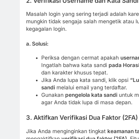
2.
Verifikasi Username dan Kata Sandi
Masalah login yang sering terjadi adalah ka
mungkin tidak sengaja salah mengetik atau 
kegagalan login.
a.
Solusi:
Periksa dengan cermat apakah
usern
Ingatlah bahwa kata sandi
pada Horas8
dan karakter khusus tepat.
Jika Anda lupa kata sandi, klik opsi
“Lu
sandi
melalui email yang terdaftar.
Gunakan
pengelola kata sandi
untuk m
agar Anda tidak lupa di masa depan.
3.
Aktifkan Verifikasi Dua Faktor (2FA)
Jika Anda menginginkan tingkat
keamanan t
mengaktifkan
verifikasi dua faktor (2FA)
. Fi