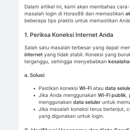
Dalam artikel ini, kami akan membahas cara
masalah login di Horas88 dan memastikan
a
beberapa tips praktis untuk memastikan And
1.
Periksa Koneksi Internet Anda
Salah satu masalah terbesar yang dapat me
internet
yang tidak stabil. Koneksi yang bu
terganggu, sehingga menyebabkan
kesalaha
a.
Solusi:
Pastikan koneksi
Wi-Fi
atau
data selul
Jika Anda menggunakan
Wi-Fi publik
,
menggunakan
data seluler
untuk memast
Jika masalah koneksi terus berlanjut, 
yang digunakan untuk login.