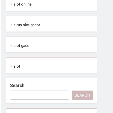
slot online
situs slot gacor
slot gacor
slot
Search
SEARCH