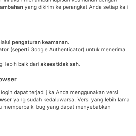
 tambahan
yang dikirim ke perangkat Anda setiap kali
lalui
pengaturan keamanan
.
ator
(seperti Google Authenticator) untuk menerima
i lebih baik dari
akses tidak sah
.
rowser
ogin dapat terjadi jika Anda menggunakan versi
owser
yang sudah kedaluwarsa. Versi yang lebih lama
au memperbaiki bug yang dapat menyebabkan