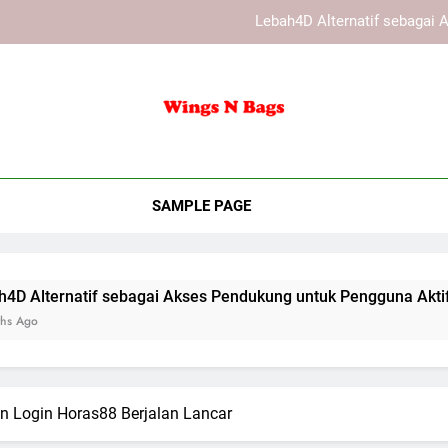
Lebah4D Alternatif sebagai 
Tips Membuka Slot Lebah4D Menggunakan Jari
LAE138 Login dari 
gs N Bags
Slot Lebah4D: Platform Digital den
Penampilan Anda Dengan Tas Dan Aksesori Dari Wings N Bags.
Lebah4D Alternatif sebagai 
SAMPLE PAGE
Tips Membuka Slot Lebah4D Menggunakan Jari
LAE138 Login dari 
f sebagai Akses Pendukung untuk Pengguna Aktif
Tips 
3 Mont
 Login Horas88 Berjalan Lancar