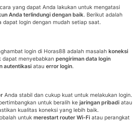
-cara yang dapat Anda lakukan untuk mengatasi
kun Anda terlindungi dengan baik
. Berikut adalah
a dapat login dengan mudah setiap saat.
nghambat login di Horas88 adalah masalah
koneksi
ruk dapat menyebabkan
pengiriman data login
n autentikasi
atau
error login
.
er
Anda stabil dan cukup kuat untuk melakukan login.
 pertimbangkan untuk beralih ke
jaringan pribadi
atau
ikan kualitas koneksi yang lebih baik.
cobalah untuk
merestart router Wi-Fi
atau perangkat