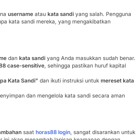
rena
username
atau
kata sandi
yang salah. Pengguna
lupa kata sandi mereka, yang mengakibatkan
ame
dan
kata sandi
yang Anda masukkan sudah benar.
8 case-sensitive
, sehingga pastikan huruf kapital
pa Kata Sandi”
dan ikuti instruksi untuk
mereset kata
enyimpan dan mengelola kata sandi secara aman
ambahan
saat
horas88 login
, sangat disarankan untuk
tur ini akan menambah lapisan keamanan dengan