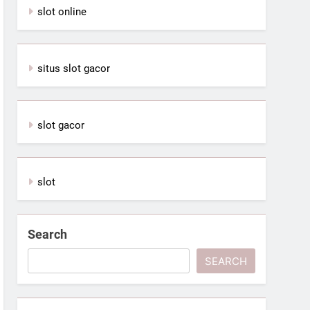
slot online
situs slot gacor
slot gacor
slot
Search
SEARCH