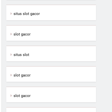
situs slot gacor
slot gacor
situs slot
slot gacor
slot gacor