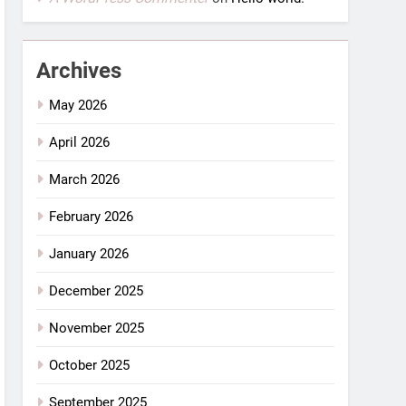
Archives
May 2026
April 2026
March 2026
February 2026
January 2026
December 2025
November 2025
October 2025
September 2025