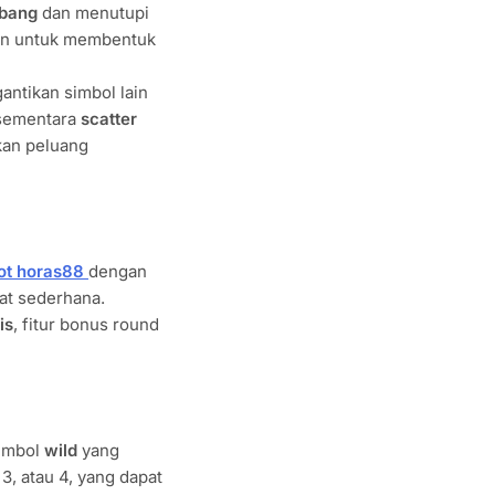
bang
dan menutupi
an untuk membentuk
ntikan simbol lain
sementara
scatter
kan peluang
lot horas88
dengan
at sederhana.
is
, fitur bonus round
simbol
wild
yang
, atau 4, yang dapat