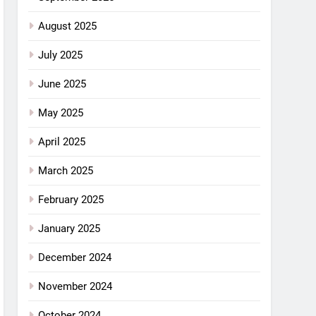
August 2025
July 2025
June 2025
May 2025
April 2025
March 2025
February 2025
January 2025
December 2024
November 2024
October 2024