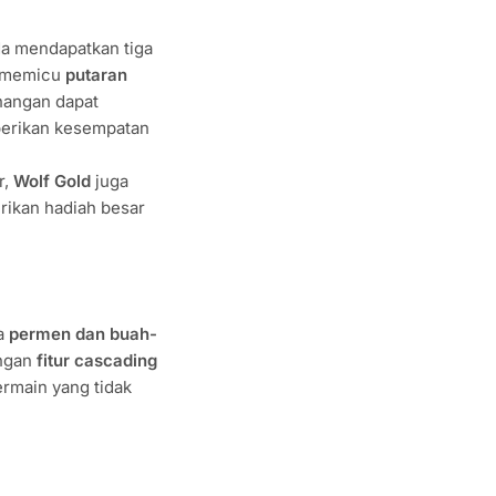
da mendapatkan tiga
a memicu
putaran
nangan dapat
erikan kesempatan
r,
Wolf Gold
juga
rikan hadiah besar
ma
permen dan buah-
engan
fitur cascading
rmain yang tidak