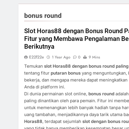
bonus round
Slot Horas88 dengan Bonus Round Pa
Fitur yang Membawa Pengalaman Ber
Berikutnya
E22f22e
1 Year Ago
0
9 Mins
Temukan
slot Horas88 dengan bonus round paling
tentang fitur
putaran bonus
yang menguntungkan, 
bekerja, dan mengapa mereka dapat meningkatkan
Anda di platform ini.
Di dunia permainan slot online,
bonus round
adalah 
paling dinantikan oleh para pemain. Fitur ini mem
untuk memenangkan lebih banyak hadiah tanpa ha
uang tambahan, menjadikannya daya tarik utama ba
Horas88
, terdapat sejumlah
slot dengan bonus rou
yang tidak hanya memberikan kesempatan besar un