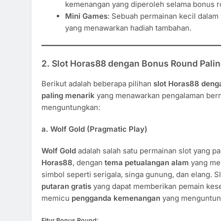
kemenangan yang diperoleh selama bonus r
Mini Games
: Sebuah permainan kecil dalam
yang menawarkan hadiah tambahan.
2.
Slot Horas88 dengan Bonus Round Palin
Berikut adalah beberapa pilihan
slot Horas88 deng
paling menarik
yang menawarkan pengalaman berm
menguntungkan:
a. Wolf Gold (Pragmatic Play)
Wolf Gold
adalah salah satu permainan slot yang pa
Horas88
, dengan
tema petualangan alam
yang men
simbol seperti serigala, singa gunung, dan elang. Slo
putaran gratis
yang dapat memberikan pemain kes
memicu
pengganda kemenangan
yang menguntun
Fitur Bonus Round: