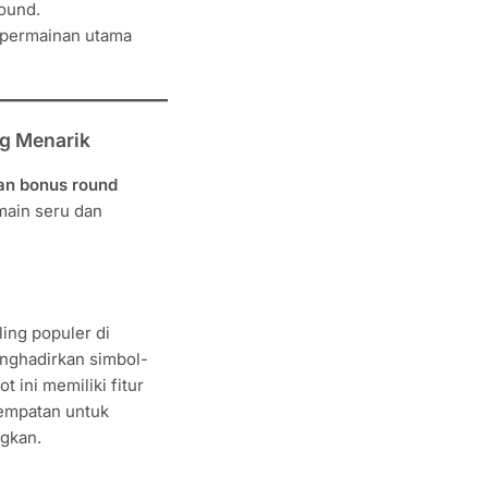
ound.
 permainan utama
g Menarik
an bonus round
ain seru dan
ling populer di
ghadirkan simbol-
t ini memiliki fitur
empatan untuk
gkan.