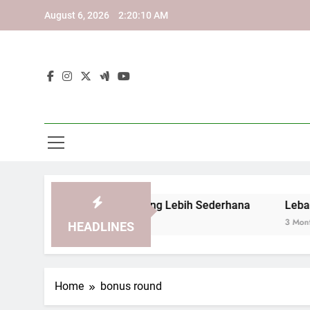
Skip
August 6, 2026
2:20:11 AM
to
content
Win
Lengkapi 
an Proses Akses yang Lebih Sederhana
Lebah4D Alternat
3 Months Ago
HEADLINES
Home
bonus round