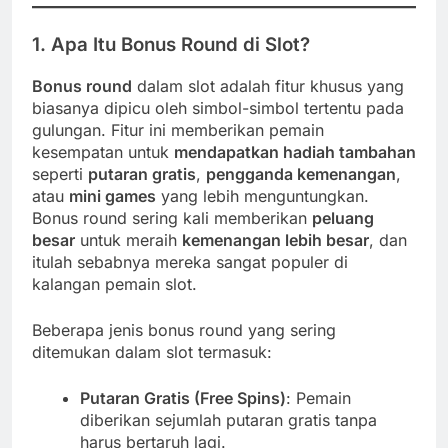
1.
Apa Itu Bonus Round di Slot?
Bonus round
dalam slot adalah fitur khusus yang
biasanya dipicu oleh simbol-simbol tertentu pada
gulungan. Fitur ini memberikan pemain
kesempatan untuk
mendapatkan hadiah tambahan
seperti
putaran gratis
,
pengganda kemenangan
,
atau
mini games
yang lebih menguntungkan.
Bonus round sering kali memberikan
peluang
besar
untuk meraih
kemenangan lebih besar
, dan
itulah sebabnya mereka sangat populer di
kalangan pemain slot.
Beberapa jenis bonus round yang sering
ditemukan dalam slot termasuk:
Putaran Gratis (Free Spins)
: Pemain
diberikan sejumlah putaran gratis tanpa
harus bertaruh lagi.