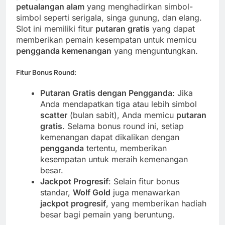
petualangan alam
yang menghadirkan simbol-
simbol seperti serigala, singa gunung, dan elang.
Slot ini memiliki fitur
putaran gratis
yang dapat
memberikan pemain kesempatan untuk memicu
pengganda kemenangan
yang menguntungkan.
Fitur Bonus Round:
Putaran Gratis dengan Pengganda
: Jika
Anda mendapatkan tiga atau lebih simbol
scatter
(bulan sabit), Anda memicu
putaran
gratis
. Selama bonus round ini, setiap
kemenangan dapat dikalikan dengan
pengganda
tertentu, memberikan
kesempatan untuk meraih kemenangan
besar.
Jackpot Progresif
: Selain fitur bonus
standar,
Wolf Gold
juga menawarkan
jackpot progresif
, yang memberikan hadiah
besar bagi pemain yang beruntung.