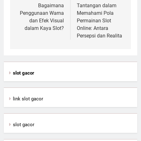
navigation
Bagaimana
Tantangan dalam
Penggunaan Warna
Memahami Pola
dan Efek Visual
Permainan Slot
dalam Kaya Slot?
Online: Antara
Persepsi dan Realita
slot gacor
link slot gacor
slot gacor