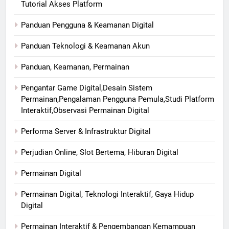
Tutorial Akses Platform
Panduan Pengguna & Keamanan Digital
Panduan Teknologi & Keamanan Akun
Panduan, Keamanan, Permainan
Pengantar Game Digital,Desain Sistem
Permainan,Pengalaman Pengguna Pemula,Studi Platform
Interaktif,Observasi Permainan Digital
Performa Server & Infrastruktur Digital
Perjudian Online, Slot Bertema, Hiburan Digital
Permainan Digital
Permainan Digital, Teknologi Interaktif, Gaya Hidup
Digital
Permainan Interaktif & Pengembangan Kemampuan