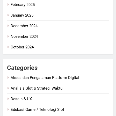
February 2025
January 2025
December 2024
November 2024
October 2024
Categories
Akses dan Pengalaman Platform Digital
Analisis Slot & Strategi Waktu
Desain & UX
Edukasi Game / Teknologi Slot