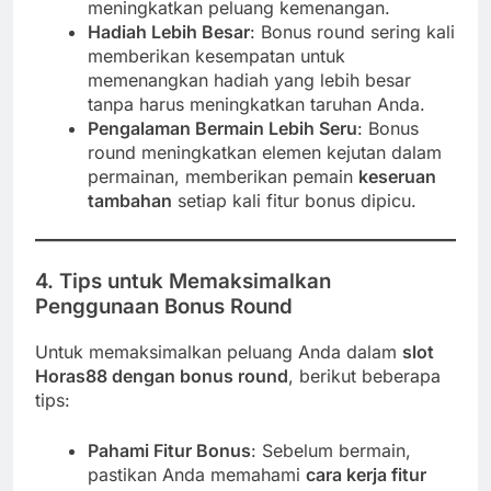
meningkatkan peluang kemenangan.
Hadiah Lebih Besar
: Bonus round sering kali
memberikan kesempatan untuk
memenangkan hadiah yang lebih besar
tanpa harus meningkatkan taruhan Anda.
Pengalaman Bermain Lebih Seru
: Bonus
round meningkatkan elemen kejutan dalam
permainan, memberikan pemain
keseruan
tambahan
setiap kali fitur bonus dipicu.
4.
Tips untuk Memaksimalkan
Penggunaan Bonus Round
Untuk memaksimalkan peluang Anda dalam
slot
Horas88 dengan bonus round
, berikut beberapa
tips:
Pahami Fitur Bonus
: Sebelum bermain,
pastikan Anda memahami
cara kerja fitur