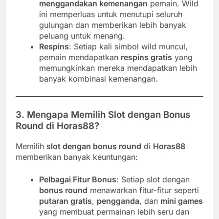
menggandakan kemenangan
pemain. Wild
ini memperluas untuk menutupi seluruh
gulungan dan memberikan lebih banyak
peluang untuk menang.
Respins
: Setiap kali simbol wild muncul,
pemain mendapatkan
respins gratis
yang
memungkinkan mereka mendapatkan lebih
banyak kombinasi kemenangan.
3.
Mengapa Memilih Slot dengan Bonus
Round di Horas88?
Memilih
slot dengan bonus round
di
Horas88
memberikan banyak keuntungan:
Pelbagai Fitur Bonus
: Setiap slot dengan
bonus round
menawarkan fitur-fitur seperti
putaran gratis
,
pengganda
, dan
mini games
yang membuat permainan lebih seru dan