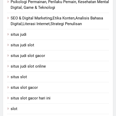
Psikologi Permainan, Perilaku Pemain, Kesehatan Mental
Digital, Game & Teknologi
SEO & Digital Marketing,Etika Konten,Analisis Bahasa
Digital,Literasi Internet,Strategi Penulisan
situs judi
situs judi slot
situs judi slot gacor
situs judi slot online
situs slot
situs slot gacor
situs slot gacor hari ini
slot