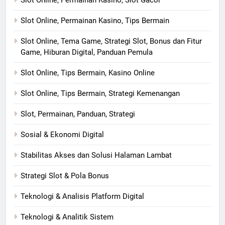
Slot Online, Permainan Kasino, Slot Gacor
Slot Online, Permainan Kasino, Tips Bermain
Slot Online, Tema Game, Strategi Slot, Bonus dan Fitur
Game, Hiburan Digital, Panduan Pemula
Slot Online, Tips Bermain, Kasino Online
Slot Online, Tips Bermain, Strategi Kemenangan
Slot, Permainan, Panduan, Strategi
Sosial & Ekonomi Digital
Stabilitas Akses dan Solusi Halaman Lambat
Strategi Slot & Pola Bonus
Teknologi & Analisis Platform Digital
Teknologi & Analitik Sistem