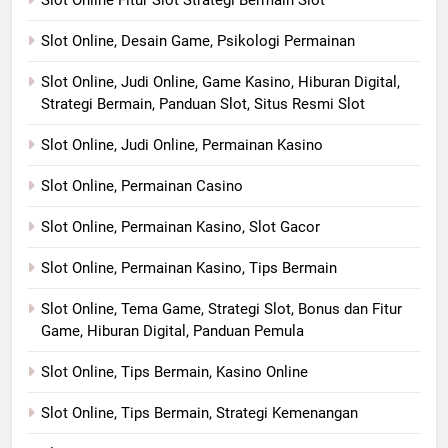
Slot Online, Desain Game, Psikologi Permainan
Slot Online, Judi Online, Game Kasino, Hiburan Digital,
Strategi Bermain, Panduan Slot, Situs Resmi Slot
Slot Online, Judi Online, Permainan Kasino
Slot Online, Permainan Casino
Slot Online, Permainan Kasino, Slot Gacor
Slot Online, Permainan Kasino, Tips Bermain
Slot Online, Tema Game, Strategi Slot, Bonus dan Fitur
Game, Hiburan Digital, Panduan Pemula
Slot Online, Tips Bermain, Kasino Online
Slot Online, Tips Bermain, Strategi Kemenangan