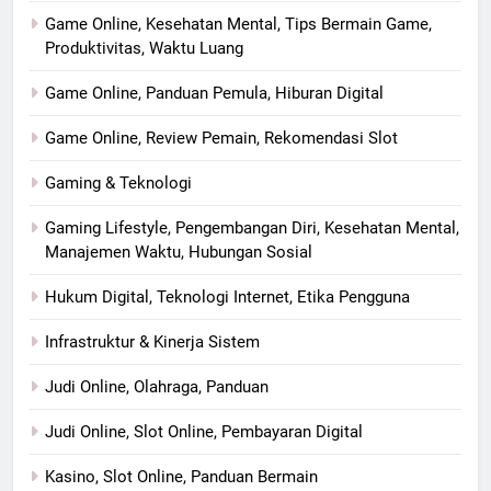
Game Online, Kesehatan Mental, Tips Bermain Game,
Produktivitas, Waktu Luang
Game Online, Panduan Pemula, Hiburan Digital
Game Online, Review Pemain, Rekomendasi Slot
Gaming & Teknologi
Gaming Lifestyle, Pengembangan Diri, Kesehatan Mental,
Manajemen Waktu, Hubungan Sosial
Hukum Digital, Teknologi Internet, Etika Pengguna
Infrastruktur & Kinerja Sistem
Judi Online, Olahraga, Panduan
Judi Online, Slot Online, Pembayaran Digital
Kasino, Slot Online, Panduan Bermain