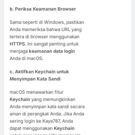
b.
Periksa Keamanan Browser
Sama seperti di Windows, pastikan
Anda memeriksa bahwa URL yang
tertera di browser menggunakan
HTTPS
. Ini sangat penting untuk
menjaga
keamanan data login
Anda di macOS.
c.
Aktifkan Keychain untuk
Menyimpan Kata Sandi
macOS menawarkan fitur
Keychain
yang memungkinkan
Anda menyimpan kata sandi secara
aman di perangkat Anda. Jika Anda
sering login ke Kaya787, Anda
dapat menggunakan
Keychain