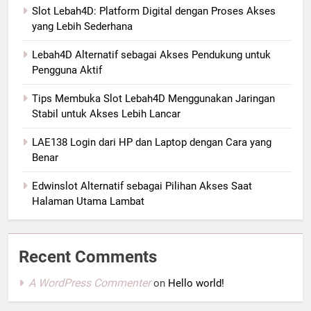
Slot Lebah4D: Platform Digital dengan Proses Akses
yang Lebih Sederhana
Lebah4D Alternatif sebagai Akses Pendukung untuk
Pengguna Aktif
Tips Membuka Slot Lebah4D Menggunakan Jaringan
Stabil untuk Akses Lebih Lancar
LAE138 Login dari HP dan Laptop dengan Cara yang
Benar
Edwinslot Alternatif sebagai Pilihan Akses Saat
Halaman Utama Lambat
Recent Comments
A WordPress Commenter
on
Hello world!