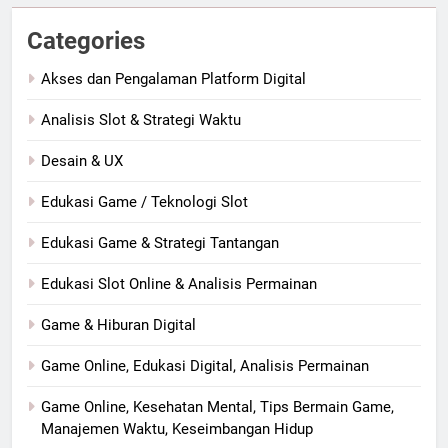
Categories
Akses dan Pengalaman Platform Digital
Analisis Slot & Strategi Waktu
Desain & UX
Edukasi Game / Teknologi Slot
Edukasi Game & Strategi Tantangan
Edukasi Slot Online & Analisis Permainan
Game & Hiburan Digital
Game Online, Edukasi Digital, Analisis Permainan
Game Online, Kesehatan Mental, Tips Bermain Game,
Manajemen Waktu, Keseimbangan Hidup