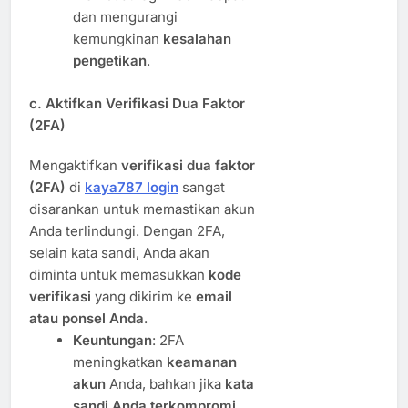
dan mengurangi
kemungkinan
kesalahan
pengetikan
.
c.
Aktifkan Verifikasi Dua Faktor
(2FA)
Mengaktifkan
verifikasi dua faktor
(2FA)
di
kaya787 login
sangat
disarankan untuk memastikan akun
Anda terlindungi. Dengan 2FA,
selain kata sandi, Anda akan
diminta untuk memasukkan
kode
verifikasi
yang dikirim ke
email
atau ponsel Anda
.
Keuntungan
: 2FA
meningkatkan
keamanan
akun
Anda, bahkan jika
kata
sandi Anda terkompromi
.