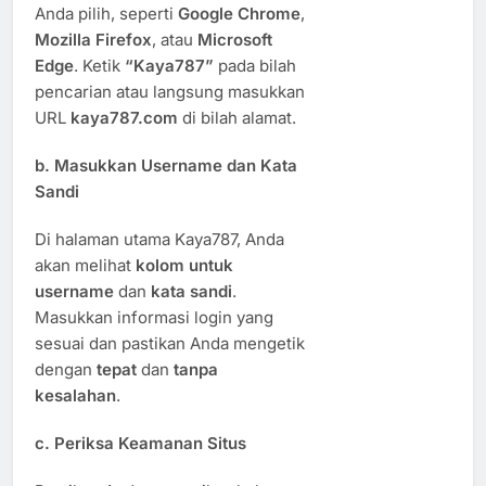
Anda pilih, seperti
Google Chrome
,
Mozilla Firefox
, atau
Microsoft
Edge
. Ketik
“Kaya787”
pada bilah
pencarian atau langsung masukkan
URL
kaya787.com
di bilah alamat.
b.
Masukkan Username dan Kata
Sandi
Di halaman utama Kaya787, Anda
akan melihat
kolom untuk
username
dan
kata sandi
.
Masukkan informasi login yang
sesuai dan pastikan Anda mengetik
dengan
tepat
dan
tanpa
kesalahan
.
c.
Periksa Keamanan Situs