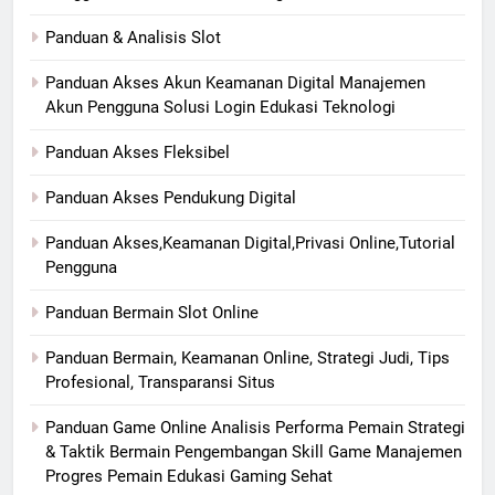
Panduan & Analisis Slot
Panduan Akses Akun Keamanan Digital Manajemen
Akun Pengguna Solusi Login Edukasi Teknologi
Panduan Akses Fleksibel
Panduan Akses Pendukung Digital
Panduan Akses,Keamanan Digital,Privasi Online,Tutorial
Pengguna
Panduan Bermain Slot Online
Panduan Bermain, Keamanan Online, Strategi Judi, Tips
Profesional, Transparansi Situs
Panduan Game Online Analisis Performa Pemain Strategi
& Taktik Bermain Pengembangan Skill Game Manajemen
Progres Pemain Edukasi Gaming Sehat