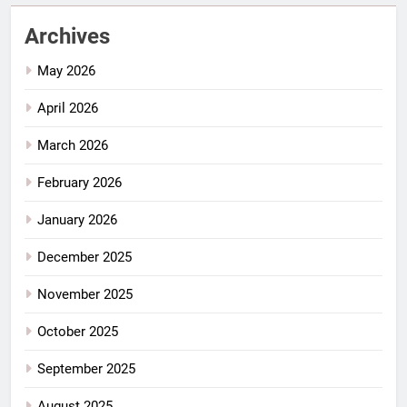
Archives
May 2026
April 2026
March 2026
February 2026
January 2026
December 2025
November 2025
October 2025
September 2025
August 2025