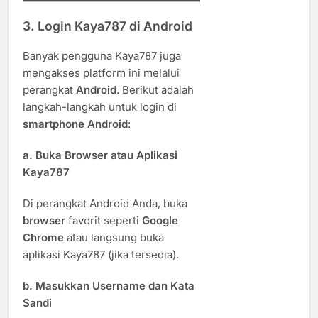
3.
Login Kaya787 di Android
Banyak pengguna Kaya787 juga
mengakses platform ini melalui
perangkat
Android
. Berikut adalah
langkah-langkah untuk login di
smartphone Android
:
a.
Buka Browser atau Aplikasi
Kaya787
Di perangkat Android Anda, buka
browser
favorit seperti
Google
Chrome
atau langsung buka
aplikasi Kaya787 (jika tersedia).
b.
Masukkan Username dan Kata
Sandi