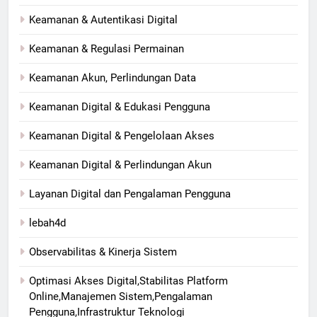
Keamanan & Autentikasi Digital
Keamanan & Regulasi Permainan
Keamanan Akun, Perlindungan Data
Keamanan Digital & Edukasi Pengguna
Keamanan Digital & Pengelolaan Akses
Keamanan Digital & Perlindungan Akun
Layanan Digital dan Pengalaman Pengguna
lebah4d
Observabilitas & Kinerja Sistem
Optimasi Akses Digital,Stabilitas Platform
Online,Manajemen Sistem,Pengalaman
Pengguna,Infrastruktur Teknologi