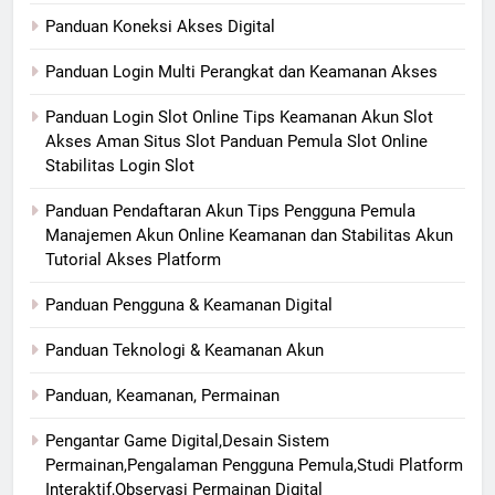
Panduan Koneksi Akses Digital
Panduan Login Multi Perangkat dan Keamanan Akses
Panduan Login Slot Online Tips Keamanan Akun Slot
Akses Aman Situs Slot Panduan Pemula Slot Online
Stabilitas Login Slot
Panduan Pendaftaran Akun Tips Pengguna Pemula
Manajemen Akun Online Keamanan dan Stabilitas Akun
Tutorial Akses Platform
Panduan Pengguna & Keamanan Digital
Panduan Teknologi & Keamanan Akun
Panduan, Keamanan, Permainan
Pengantar Game Digital,Desain Sistem
Permainan,Pengalaman Pengguna Pemula,Studi Platform
Interaktif,Observasi Permainan Digital