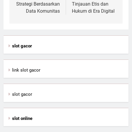
Strategi Berdasarkan
Tinjauan Etis dan
Data Komunitas
Hukum di Era Digital
slot gacor
link slot gacor
slot gacor
slot online