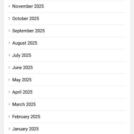
November 2025
October 2025
September 2025
August 2025
July 2025
June 2025
May 2025
April 2025
March 2025
February 2025
January 2025