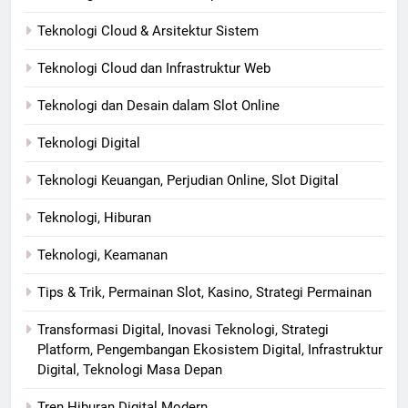
Teknologi Cloud & Arsitektur Sistem
Teknologi Cloud dan Infrastruktur Web
Teknologi dan Desain dalam Slot Online
Teknologi Digital
Teknologi Keuangan, Perjudian Online, Slot Digital
Teknologi, Hiburan
Teknologi, Keamanan
Tips & Trik, Permainan Slot, Kasino, Strategi Permainan
Transformasi Digital, Inovasi Teknologi, Strategi
Platform, Pengembangan Ekosistem Digital, Infrastruktur
Digital, Teknologi Masa Depan
Tren Hiburan Digital Modern