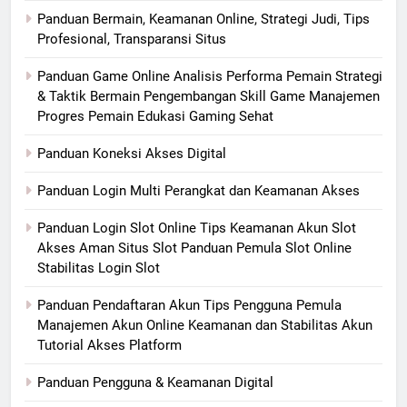
Panduan Bermain, Keamanan Online, Strategi Judi, Tips
Profesional, Transparansi Situs
Panduan Game Online Analisis Performa Pemain Strategi
& Taktik Bermain Pengembangan Skill Game Manajemen
Progres Pemain Edukasi Gaming Sehat
Panduan Koneksi Akses Digital
Panduan Login Multi Perangkat dan Keamanan Akses
Panduan Login Slot Online Tips Keamanan Akun Slot
Akses Aman Situs Slot Panduan Pemula Slot Online
Stabilitas Login Slot
Panduan Pendaftaran Akun Tips Pengguna Pemula
Manajemen Akun Online Keamanan dan Stabilitas Akun
Tutorial Akses Platform
Panduan Pengguna & Keamanan Digital