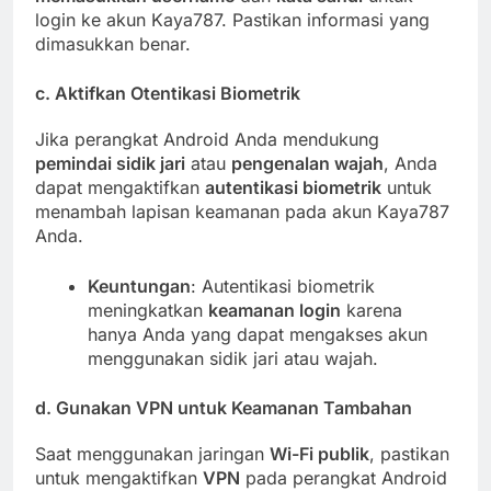
login ke akun Kaya787. Pastikan informasi yang
dimasukkan benar.
c.
Aktifkan Otentikasi Biometrik
Jika perangkat Android Anda mendukung
pemindai sidik jari
atau
pengenalan wajah
, Anda
dapat mengaktifkan
autentikasi biometrik
untuk
menambah lapisan keamanan pada akun Kaya787
Anda.
Keuntungan
: Autentikasi biometrik
meningkatkan
keamanan login
karena
hanya Anda yang dapat mengakses akun
menggunakan sidik jari atau wajah.
d.
Gunakan VPN untuk Keamanan Tambahan
Saat menggunakan jaringan
Wi-Fi publik
, pastikan
untuk mengaktifkan
VPN
pada perangkat Android