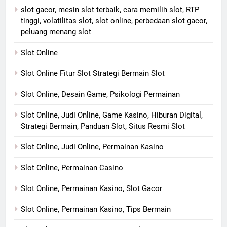
slot gacor, mesin slot terbaik, cara memilih slot, RTP
tinggi, volatilitas slot, slot online, perbedaan slot gacor,
peluang menang slot
Slot Online
Slot Online Fitur Slot Strategi Bermain Slot
Slot Online, Desain Game, Psikologi Permainan
Slot Online, Judi Online, Game Kasino, Hiburan Digital,
Strategi Bermain, Panduan Slot, Situs Resmi Slot
Slot Online, Judi Online, Permainan Kasino
Slot Online, Permainan Casino
Slot Online, Permainan Kasino, Slot Gacor
Slot Online, Permainan Kasino, Tips Bermain