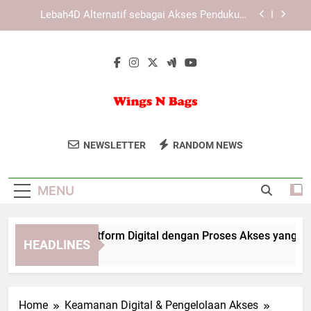
Skip
Tips Membuka Slot Lebah4D Menggunakan
to
Jaringan Stabil untuk Akses Lebih Lancar
content
LAE138 Login dari HP dan Laptop dengan Cara
yang Benar
Slot Lebah4D: Platform Digital dengan Proses
Akses yang Lebih Sederhana
Lebah4D Alternatif sebagai Akses Pendukung
untuk Pengguna Aktif
Wings N Bags
Lengkapi Penampilan Anda Dengan Tas
Tips Membuka Slot Lebah4D Menggunakan
NEWSLETTER
RANDOM NEWS
Jaringan Stabil untuk Akses Lebih Lancar
Dan Aksesori Dari Wings N Bags. Gaya
LAE138 Login dari HP dan Laptop dengan Cara
Trendy Untuk Segala Kesempatan.
yang Benar
MENU
ot Lebah4D: Platform Digital dengan Proses Akses yang Lebih
HEADLINES
onths Ago
Home
Keamanan Digital & Pengelolaan Akses