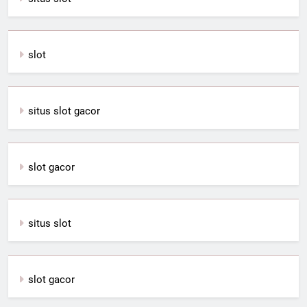
slot
situs slot gacor
slot gacor
situs slot
slot gacor