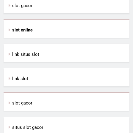
slot gacor
slot online
link situs slot
link slot
slot gacor
situs slot gacor