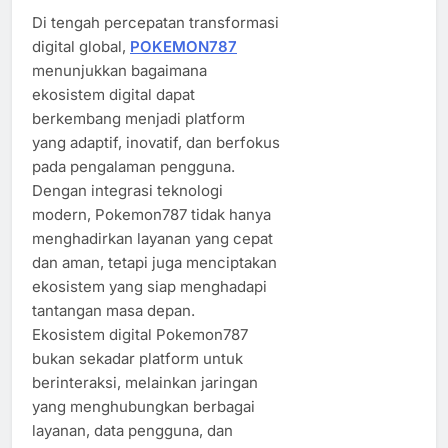
Di tengah percepatan transformasi
digital global,
POKEMON787
menunjukkan bagaimana
ekosistem digital dapat
berkembang menjadi platform
yang adaptif, inovatif, dan berfokus
pada pengalaman pengguna.
Dengan integrasi teknologi
modern, Pokemon787 tidak hanya
menghadirkan layanan yang cepat
dan aman, tetapi juga menciptakan
ekosistem yang siap menghadapi
tantangan masa depan.
Ekosistem digital Pokemon787
bukan sekadar platform untuk
berinteraksi, melainkan jaringan
yang menghubungkan berbagai
layanan, data pengguna, dan