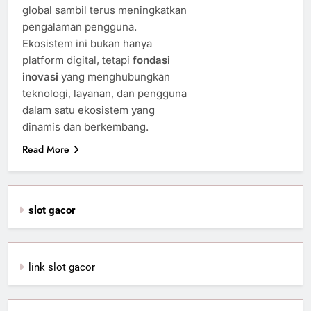
global sambil terus meningkatkan
pengalaman pengguna.
Ekosistem ini bukan hanya
platform digital, tetapi
fondasi
inovasi
yang menghubungkan
teknologi, layanan, dan pengguna
dalam satu ekosistem yang
dinamis dan berkembang.
Read More
slot gacor
link slot gacor