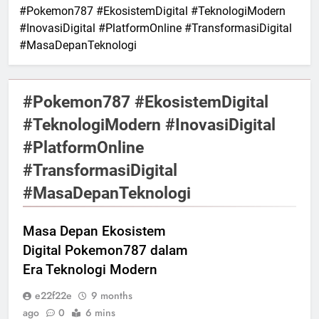
#Pokemon787 #EkosistemDigital #TeknologiModern
#InovasiDigital #PlatformOnline #TransformasiDigital
#MasaDepanTeknologi
#Pokemon787 #EkosistemDigital
#TeknologiModern #InovasiDigital
#PlatformOnline
#TransformasiDigital
#MasaDepanTeknologi
Masa Depan Ekosistem
Digital Pokemon787 dalam
Era Teknologi Modern
e22f22e
9 months
ago
0
6 mins