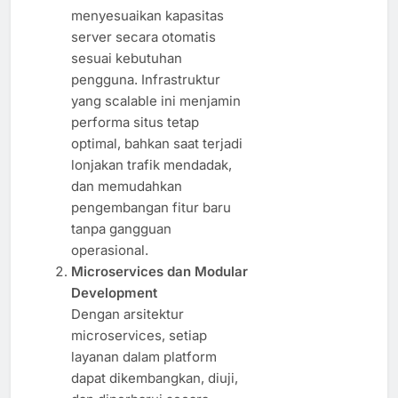
menyesuaikan kapasitas
server secara otomatis
sesuai kebutuhan
pengguna. Infrastruktur
yang scalable ini menjamin
performa situs tetap
optimal, bahkan saat terjadi
lonjakan trafik mendadak,
dan memudahkan
pengembangan fitur baru
tanpa gangguan
operasional.
Microservices dan Modular
Development
Dengan arsitektur
microservices, setiap
layanan dalam platform
dapat dikembangkan, diuji,