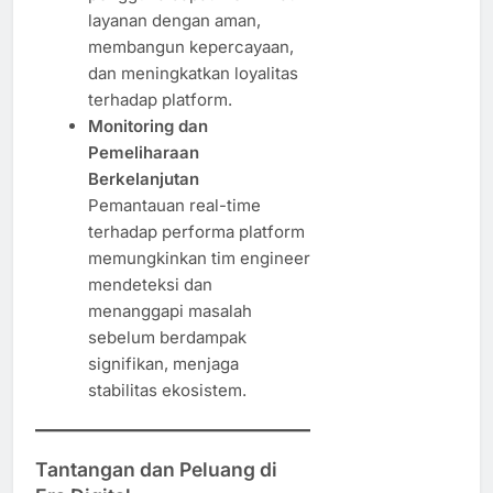
layanan dengan aman,
membangun kepercayaan,
dan meningkatkan loyalitas
terhadap platform.
Monitoring dan
Pemeliharaan
Berkelanjutan
Pemantauan real-time
terhadap performa platform
memungkinkan tim engineer
mendeteksi dan
menanggapi masalah
sebelum berdampak
signifikan, menjaga
stabilitas ekosistem.
Tantangan dan Peluang di