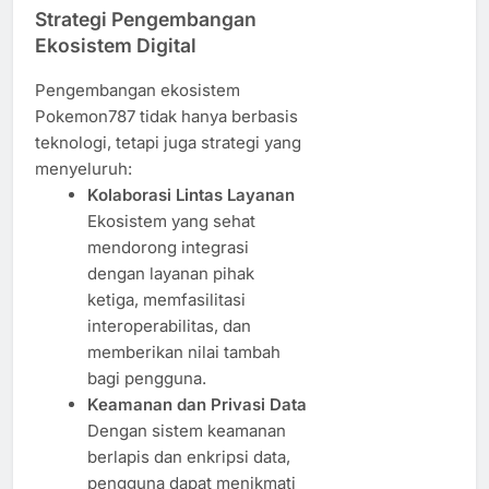
Strategi Pengembangan
Ekosistem Digital
Pengembangan ekosistem
Pokemon787 tidak hanya berbasis
teknologi, tetapi juga strategi yang
menyeluruh:
Kolaborasi Lintas Layanan
Ekosistem yang sehat
mendorong integrasi
dengan layanan pihak
ketiga, memfasilitasi
interoperabilitas, dan
memberikan nilai tambah
bagi pengguna.
Keamanan dan Privasi Data
Dengan sistem keamanan
berlapis dan enkripsi data,
pengguna dapat menikmati