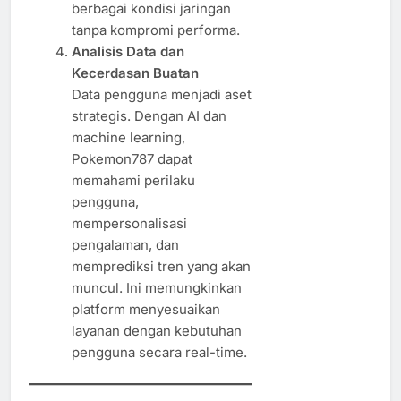
berbagai kondisi jaringan
tanpa kompromi performa.
Analisis Data dan
Kecerdasan Buatan
Data pengguna menjadi aset
strategis. Dengan AI dan
machine learning,
Pokemon787 dapat
memahami perilaku
pengguna,
mempersonalisasi
pengalaman, dan
memprediksi tren yang akan
muncul. Ini memungkinkan
platform menyesuaikan
layanan dengan kebutuhan
pengguna secara real-time.