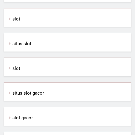
slot
situs slot
slot
situs slot gacor
slot gacor