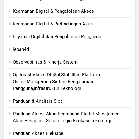
Keamanan Digital & Pengelolaan Akses
Keamanan Digital & Perlindungan Akun
Layanan Digital dan Pengalaman Pengguna
lebah4d
Observabilitas & Kinerja Sistem
Optimasi Akses Digital,Stabilitas Platform
Online,Manajemen Sistem,Pengalaman
Pengguna,Infrastruktur Teknologi
Panduan & Analisis Slot
Panduan Akses Akun Keamanan Digital Manajemen
Akun Pengguna Solusi Login Edukasi Teknologi
Panduan Akses Fleksibel