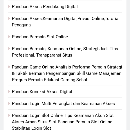
Panduan Akses Pendukung Digital
Panduan Akses,Keamanan Digital,Privasi Online,Tutorial
Pengguna
Panduan Bermain Slot Online
Panduan Bermain, Keamanan Online, Strategi Judi, Tips
Profesional, Transparansi Situs
Panduan Game Online Analisis Performa Pemain Strategi
& Taktik Bermain Pengembangan Skill Game Manajemen
Progres Pemain Edukasi Gaming Sehat
Panduan Koneksi Akses Digital
Panduan Login Multi Perangkat dan Keamanan Akses
Panduan Login Slot Online Tips Keamanan Akun Slot
Akses Aman Situs Slot Panduan Pemula Slot Online
Stabilitas Login Slot