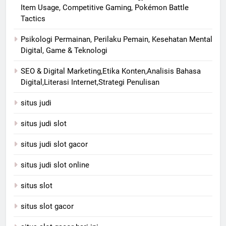
Item Usage, Competitive Gaming, Pokémon Battle
Tactics
Psikologi Permainan, Perilaku Pemain, Kesehatan Mental
Digital, Game & Teknologi
SEO & Digital Marketing,Etika Konten,Analisis Bahasa
Digital,Literasi Internet,Strategi Penulisan
situs judi
situs judi slot
situs judi slot gacor
situs judi slot online
situs slot
situs slot gacor