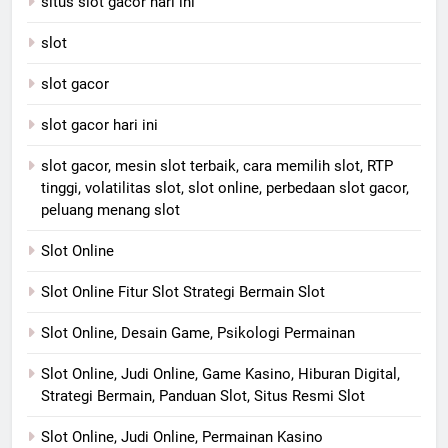
situs slot gacor hari ini
slot
slot gacor
slot gacor hari ini
slot gacor, mesin slot terbaik, cara memilih slot, RTP
tinggi, volatilitas slot, slot online, perbedaan slot gacor,
peluang menang slot
Slot Online
Slot Online Fitur Slot Strategi Bermain Slot
Slot Online, Desain Game, Psikologi Permainan
Slot Online, Judi Online, Game Kasino, Hiburan Digital,
Strategi Bermain, Panduan Slot, Situs Resmi Slot
Slot Online, Judi Online, Permainan Kasino