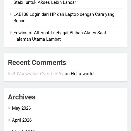
Stabil untuk Akses Lebih Lancar
LAE138 Login dari HP dan Laptop dengan Cara yang
Benar
Edwinslot Alternatif sebagai Pilihan Akses Saat
Halaman Utama Lambat
Recent Comments
A WordPress Commenter
on
Hello world!
Archives
May 2026
April 2026