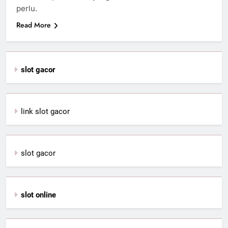
perlu.
Read More
slot gacor
link slot gacor
slot gacor
slot online