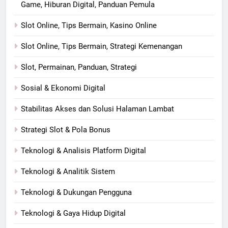
Game, Hiburan Digital, Panduan Pemula
Slot Online, Tips Bermain, Kasino Online
Slot Online, Tips Bermain, Strategi Kemenangan
Slot, Permainan, Panduan, Strategi
Sosial & Ekonomi Digital
Stabilitas Akses dan Solusi Halaman Lambat
Strategi Slot & Pola Bonus
Teknologi & Analisis Platform Digital
Teknologi & Analitik Sistem
Teknologi & Dukungan Pengguna
Teknologi & Gaya Hidup Digital