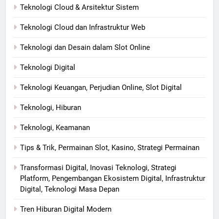
Teknologi Cloud & Arsitektur Sistem
Teknologi Cloud dan Infrastruktur Web
Teknologi dan Desain dalam Slot Online
Teknologi Digital
Teknologi Keuangan, Perjudian Online, Slot Digital
Teknologi, Hiburan
Teknologi, Keamanan
Tips & Trik, Permainan Slot, Kasino, Strategi Permainan
Transformasi Digital, Inovasi Teknologi, Strategi
Platform, Pengembangan Ekosistem Digital, Infrastruktur
Digital, Teknologi Masa Depan
Tren Hiburan Digital Modern