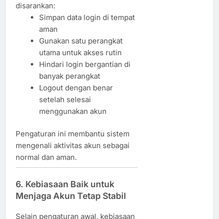
disarankan:
Simpan data login di tempat
aman
Gunakan satu perangkat
utama untuk akses rutin
Hindari login bergantian di
banyak perangkat
Logout dengan benar
setelah selesai
menggunakan akun
Pengaturan ini membantu sistem
mengenali aktivitas akun sebagai
normal dan aman.
6. Kebiasaan Baik untuk
Menjaga Akun Tetap Stabil
Selain pengaturan awal, kebiasaan