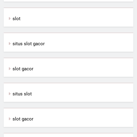
slot
situs slot gacor
slot gacor
situs slot
slot gacor