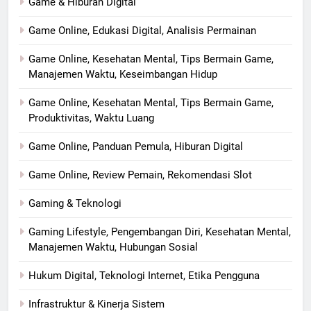
Game & Hiburan Digital
Game Online, Edukasi Digital, Analisis Permainan
Game Online, Kesehatan Mental, Tips Bermain Game,
Manajemen Waktu, Keseimbangan Hidup
Game Online, Kesehatan Mental, Tips Bermain Game,
Produktivitas, Waktu Luang
Game Online, Panduan Pemula, Hiburan Digital
Game Online, Review Pemain, Rekomendasi Slot
Gaming & Teknologi
Gaming Lifestyle, Pengembangan Diri, Kesehatan Mental,
Manajemen Waktu, Hubungan Sosial
Hukum Digital, Teknologi Internet, Etika Pengguna
Infrastruktur & Kinerja Sistem