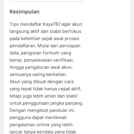
Kesimpulan
Tips mendaftar Kaya787 agar akun
langsung aktif dan stabil berfokus
pada ketelitian sejak awal proses
pendaftaran. Mulai dari persiapan
data, pengisian formulir yang
benar, penyelesaian verifikasi,
hingga pengaturan awal akun,
semuanya saling berkaitan.
Akun yang dibuat dengan cara
yang tepat tidak hanya cepat aktif,
tetapi juga lebih aman dan stabil
untuk penggunaan jangka panjang.
Dengan mengikuti panduan ini,
pengguna dapat menikmati
pengalaman online yang lebih
lancar tanpa kendala yang tidak