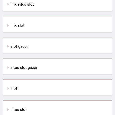
link situs slot
link slot
slot gacor
situs slot gacor
slot
situs slot