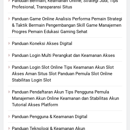
Panduan Bermain, Keamanan Online, Strategi Judi, Tips
Profesional, Transparansi Situs
Panduan Game Online Analisis Performa Pemain Strategi
& Taktik Bermain Pengembangan Skill Game Manajemen
Progres Pemain Edukasi Gaming Sehat
Panduan Koneksi Akses Digital
Panduan Login Multi Perangkat dan Keamanan Akses
Panduan Login Slot Online Tips Keamanan Akun Slot
Akses Aman Situs Slot Panduan Pemula Slot Online
Stabilitas Login Slot
Panduan Pendaftaran Akun Tips Pengguna Pemula
Manajemen Akun Online Keamanan dan Stabilitas Akun
Tutorial Akses Platform
Panduan Pengguna & Keamanan Digital
Panduan Teknologi & Keamanan Akun