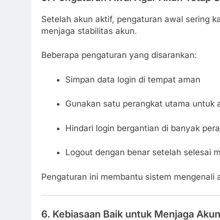
Setelah akun aktif, pengaturan awal sering ka
menjaga stabilitas akun.
Beberapa pengaturan yang disarankan:
Simpan data login di tempat aman
Gunakan satu perangkat utama untuk a
Hindari login bergantian di banyak per
Logout dengan benar setelah selesai
Pengaturan ini membantu sistem mengenali a
6. Kebiasaan Baik untuk Menjaga Akun 