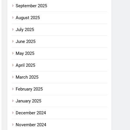
September 2025
August 2025
July 2025
June 2025
May 2025
April 2025
March 2025
February 2025
January 2025
December 2024
November 2024