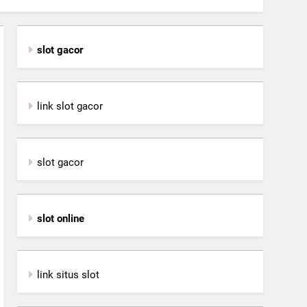
slot gacor
link slot gacor
slot gacor
slot online
link situs slot