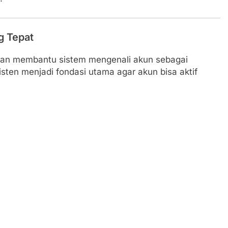
g Tepat
kan membantu sistem mengenali akun sebagai
sten menjadi fondasi utama agar akun bisa aktif