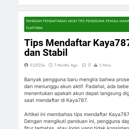
PANDUAN PENDAFTARAN AKUN TIPS PENGGUNA PEMULA MANAJ
PLATFORM
Tips Mendaftar Kaya78
dan Stabil
0
E22f22e
7 Months Ago
5 Mins
Banyak pengguna baru mengira bahwa proses
dan menunggu akun aktif. Padahal, ada beber
menentukan apakah akun dapat langsung digun
saat mendaftar di Kaya787.
Artikel ini membahas tips mendaftar Kaya787 
Dengan mengikuti panduan ini, pengguna dap
fitur terbatas, atau login yang tidak konsisten