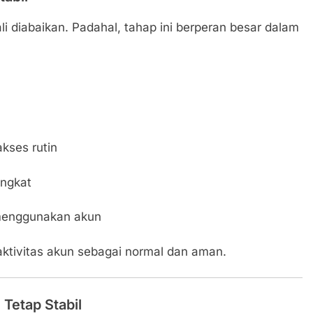
li diabaikan. Padahal, tahap ini berperan besar dalam
kses rutin
angkat
 menggunakan akun
ktivitas akun sebagai normal dan aman.
Tetap Stabil