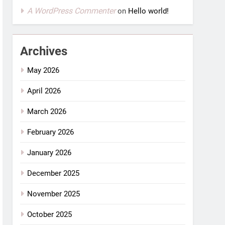
A WordPress Commenter
on
Hello world!
Archives
May 2026
April 2026
March 2026
February 2026
January 2026
December 2025
November 2025
October 2025