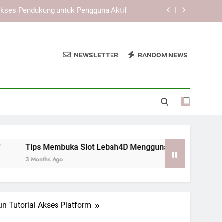
Akses Pendukung untuk Pengguna Aktif
ngan Stabil untuk Akses Lebih Lancar
HP dan Laptop dengan Cara yang Benar
NEWSLETTER
RANDOM NEWS
gan Proses Akses yang Lebih Sederhana
 Gaya Trendy Untuk Segala Kesempatan.
Akses Pendukung untuk Pengguna Aktif
ngan Stabil untuk Akses Lebih Lancar
HP dan Laptop dengan Cara yang Benar
ps Membuka Slot Lebah4D Menggunakan Jaringan Stabil untu
Months Ago
 Tutorial Akses Platform