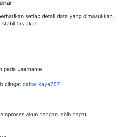
Benar
perhatikan setiap detail data yang dimasukkan.
stabilitas akun.
an pada username
h diingat
daftar kaya787
memproses akun dengan lebih cepat.