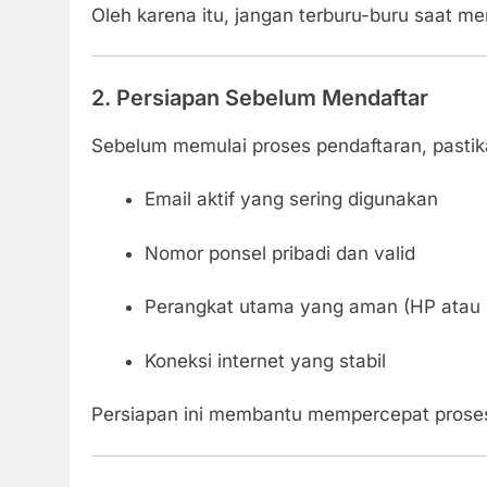
Oleh karena itu, jangan terburu-buru saat men
2. Persiapan Sebelum Mendaftar
Sebelum memulai proses pendaftaran, pastika
Email aktif yang sering digunakan
Nomor ponsel pribadi dan valid
Perangkat utama yang aman (HP atau l
Koneksi internet yang stabil
Persiapan ini membantu mempercepat proses