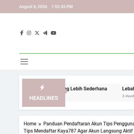
Skip
August 6, 2026
1:52:46 PM
to
content
Win
Lengkapi 
engan Proses Akses yang Lebih Sederhana
Lebah4D Alter
3 Months Ago
HEADLINES
Home
Panduan Pendaftaran Akun Tips Pengguna
Tips Mendaftar Kaya787 Agar Akun Langsung Aktif 