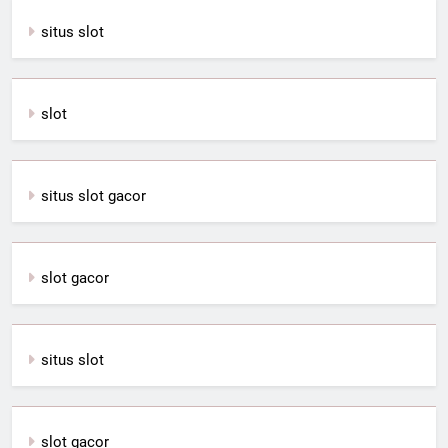
situs slot
slot
situs slot gacor
slot gacor
situs slot
slot gacor