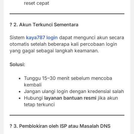
reset cepat
? 2.
Akun Terkunci Sementara
Sistem
kaya787 login
dapat mengunci akun secara
otomatis setelah beberapa kali percobaan login
yang gagal sebagai langkah keamanan.
Solusi:
Tunggu 15–30 menit sebelum mencoba
kembali
Jangan ulangi login dengan kredensial salah
Hubungi
layanan bantuan resmi
jika akun
tetap terkunci
? 3.
Pemblokiran oleh ISP atau Masalah DNS