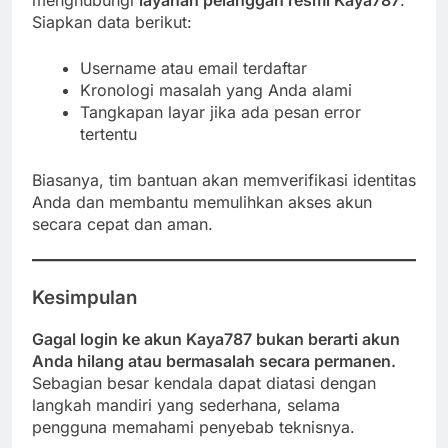
menghubungi
layanan pelanggan resmi Kaya787
.
Siapkan data berikut:
Username atau email terdaftar
Kronologi masalah yang Anda alami
Tangkapan layar jika ada pesan error
tertentu
Biasanya, tim bantuan akan memverifikasi identitas
Anda dan membantu memulihkan akses akun
secara cepat dan aman.
Kesimpulan
Gagal login ke akun Kaya787 bukan berarti akun
Anda hilang atau bermasalah secara permanen.
Sebagian besar kendala dapat diatasi dengan
langkah mandiri yang sederhana, selama
pengguna memahami penyebab teknisnya.