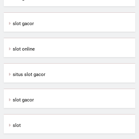
slot gacor
slot online
situs slot gacor
slot gacor
slot