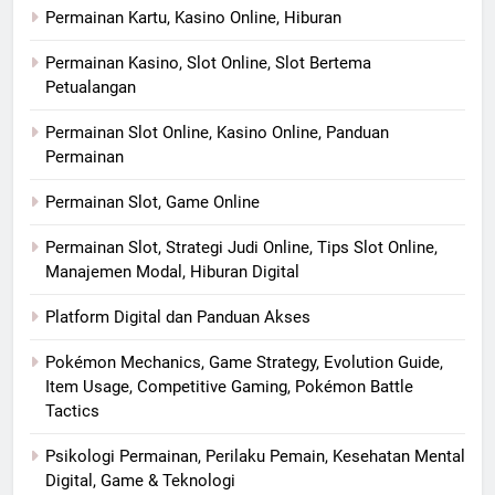
Permainan Kartu, Kasino Online, Hiburan
Permainan Kasino, Slot Online, Slot Bertema
Petualangan
Permainan Slot Online, Kasino Online, Panduan
Permainan
Permainan Slot, Game Online
Permainan Slot, Strategi Judi Online, Tips Slot Online,
Manajemen Modal, Hiburan Digital
Platform Digital dan Panduan Akses
Pokémon Mechanics, Game Strategy, Evolution Guide,
Item Usage, Competitive Gaming, Pokémon Battle
Tactics
Psikologi Permainan, Perilaku Pemain, Kesehatan Mental
Digital, Game & Teknologi