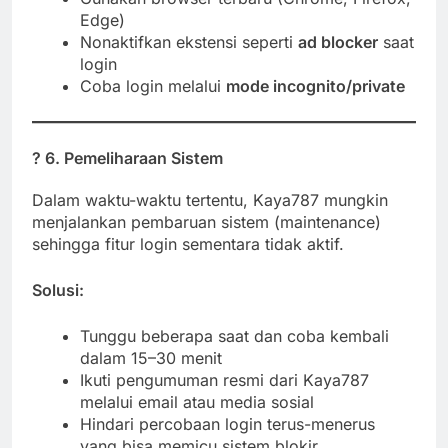
Edge)
Nonaktifkan ekstensi seperti
ad blocker
saat
login
Coba login melalui
mode incognito/private
? 6.
Pemeliharaan Sistem
Dalam waktu-waktu tertentu, Kaya787 mungkin
menjalankan pembaruan sistem (maintenance)
sehingga fitur login sementara tidak aktif.
Solusi:
Tunggu beberapa saat dan coba kembali
dalam 15–30 menit
Ikuti pengumuman resmi dari Kaya787
melalui email atau media sosial
Hindari percobaan login terus-menerus
yang bisa memicu sistem blokir