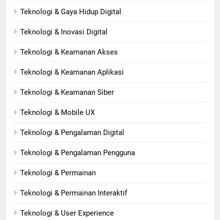
Teknologi & Gaya Hidup Digital
Teknologi & Inovasi Digital
Teknologi & Keamanan Akses
Teknologi & Keamanan Aplikasi
Teknologi & Keamanan Siber
Teknologi & Mobile UX
Teknologi & Pengalaman Digital
Teknologi & Pengalaman Pengguna
Teknologi & Permainan
Teknologi & Permainan Interaktif
Teknologi & User Experience