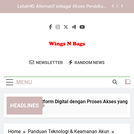
Skip
Tips Membuka Slot Lebah4D Menggunakan
to
Jaringan Stabil untuk Akses Lebih Lancar
content
LAE138 Login dari HP dan Laptop dengan Cara
yang Benar
Slot Lebah4D: Platform Digital dengan Proses
Akses yang Lebih Sederhana
Lebah4D Alternatif sebagai Akses Pendukung
untuk Pengguna Aktif
Wings N Bags
Lengkapi Penampilan Anda Dengan Tas
Tips Membuka Slot Lebah4D Menggunakan
NEWSLETTER
RANDOM NEWS
Jaringan Stabil untuk Akses Lebih Lancar
Dan Aksesori Dari Wings N Bags. Gaya
LAE138 Login dari HP dan Laptop dengan Cara
Trendy Untuk Segala Kesempatan.
yang Benar
MENU
ot Lebah4D: Platform Digital dengan Proses Akses yang Lebi
HEADLINES
Months Ago
Home
Panduan Teknologi & Keamanan Akun