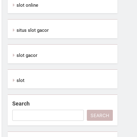
slot online
situs slot gacor
slot gacor
slot
Search
SEARCH