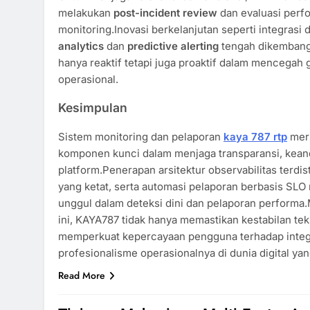
melakukan
post-incident review
dan evaluasi perf
monitoring.Inovasi berkelanjutan seperti integrasi
analytics
dan
predictive alerting
tengah dikembangk
hanya reaktif tetapi juga proaktif dalam mencegah
operasional.
Kesimpulan
Sistem monitoring dan pelaporan
kaya 787 rtp
meru
komponen kunci dalam menjaga transparansi, kean
platform.Penerapan arsitektur observabilitas terdistr
yang ketat, serta automasi pelaporan berbasis SLO 
unggul dalam deteksi dini dan pelaporan performa
ini, KAYA787 tidak hanya memastikan kestabilan tekn
memperkuat kepercayaan pengguna terhadap integ
profesionalisme operasionalnya di dunia digital y
Read More