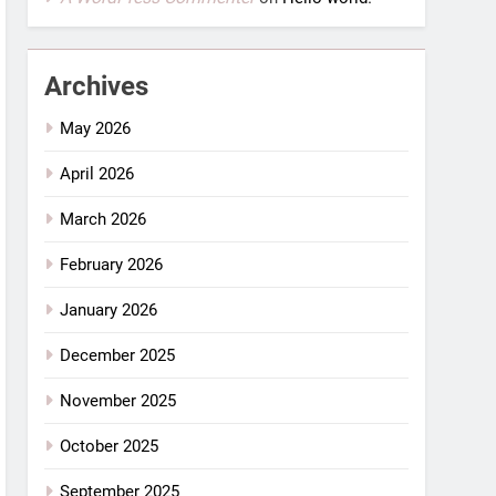
Archives
May 2026
April 2026
March 2026
February 2026
January 2026
December 2025
November 2025
October 2025
September 2025