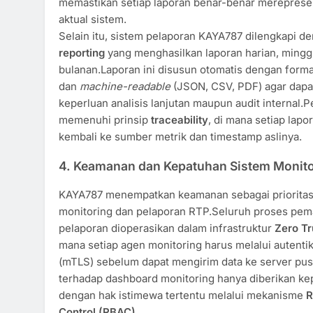
memastikan setiap laporan benar-benar merepresen
aktual sistem.
Selain itu, sistem pelaporan KAYA787 dilengkapi d
reporting
yang menghasilkan laporan harian, mingg
bulanan.Laporan ini disusun otomatis dengan form
dan
machine-readable
(JSON, CSV, PDF) agar dapa
keperluan analisis lanjutan maupun audit internal.P
memenuhi prinsip
traceability
, di mana setiap lapo
kembali ke sumber metrik dan timestamp aslinya.
4. Keamanan dan Kepatuhan Sistem Monito
KAYA787 menempatkan keamanan sebagai prioritas
monitoring dan pelaporan RTP.Seluruh proses pem
pelaporan dioperasikan dalam infrastruktur
Zero Tr
mana setiap agen monitoring harus melalui autenti
(mTLS) sebelum dapat mengirim data ke server pusa
terhadap dashboard monitoring hanya diberikan k
dengan hak istimewa tertentu melalui mekanisme
R
Control (RBAC)
.