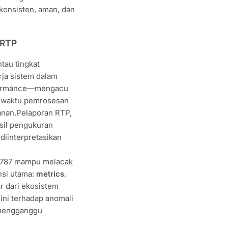
 konsisten, aman, dan
 RTP
tau tingkat
erja sistem dalam
formance—mengacu
, waktu pemrosesan
yanan.Pelaporan RTP,
asil pengukuran
diinterpretasikan
A787 mampu melacak
nsi utama:
metrics
,
r dari ekosistem
ni terhadap anomali
 mengganggu