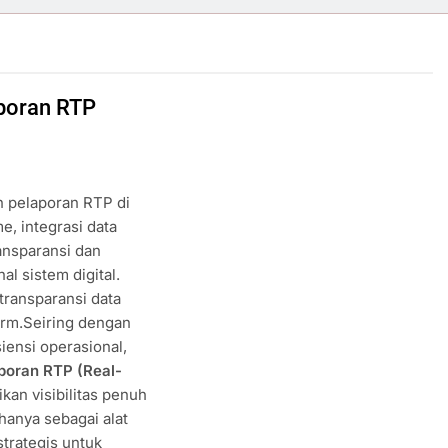
aporan RTP
n pelaporan RTP di
, integrasi data
ransparansi dan
l sistem digital.
transparansi data
form.Seiring dengan
iensi operasional,
poran RTP (Real-
an visibilitas penuh
 hanya sebagai alat
trategis untuk