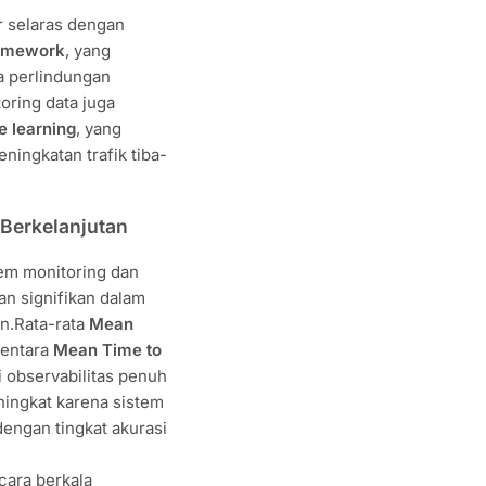
r selaras dengan
ramework
, yang
a perlindungan
oring data juga
 learning
, yang
ningkatan trafik tiba-
 Berkelanjutan
tem monitoring dan
n signifikan dalam
en.Rata-rata
Mean
entara
Mean Time to
 observabilitas penuh
eningkat karena sistem
engan tingkat akurasi
cara berkala