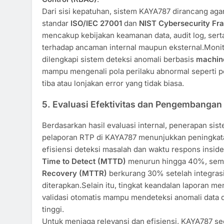
Dari sisi kepatuhan, sistem KAYA787 dirancang aga
standar
ISO/IEC 27001
dan
NIST Cybersecurity F
mencakup kebijakan keamanan data, audit log, sert
terhadap ancaman internal maupun eksternal.Monit
dilengkapi sistem deteksi anomali berbasis
machine
mampu mengenali pola perilaku abnormal seperti pe
tiba atau lonjakan error yang tidak biasa.
5. Evaluasi Efektivitas dan Pengembangan
Berdasarkan hasil evaluasi internal, penerapan sis
pelaporan RTP di KAYA787 menunjukkan peningkata
efisiensi deteksi masalah dan waktu respons insid
Time to Detect (MTTD)
menurun hingga 40%, sem
Recovery (MTTR)
berkurang 30% setelah integrasi
diterapkan.Selain itu, tingkat keandalan laporan m
validasi otomatis mampu mendeteksi anomali data d
tinggi.
Untuk menjaga relevansi dan efisiensi, KAYA787 se