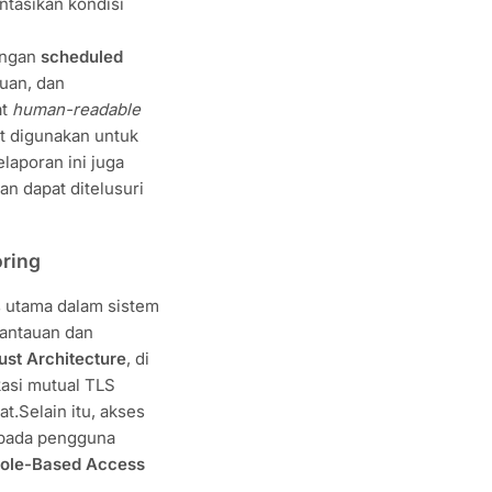
tasikan kondisi
engan
scheduled
uan, dan
at
human-readable
t digunakan untuk
elaporan ini juga
ran dapat ditelusuri
ring
 utama dalam sistem
antauan dan
ust Architecture
, di
kasi mutual TLS
t.Selain itu, akses
epada pengguna
ole-Based Access