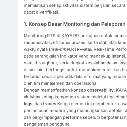
memastikan setiap aktivitas sistem berjalan secara
dapat diverifikasi.
1. Konsep Dasar Monitoring dan Pelaporan
Monitoring RTP di KAYA787 bertujuan untuk meman
responsivitas, efisiensi proses, serta stabilitas kin
waktu nyata (
real-time
).RTP—atau Real-Time Per
pada serangkaian indikator yang mencakup latensi
data, throughput, serta tingkat kesalahan dalam la
di sisi lain, berfungsi untuk mendokumentasikan h
tersebut secara periodik dalam format yang mudah 
oleh tim manajemen dan operasional.
Dengan memanfaatkan konsep
observability
, KAY
aktivitas setiap komponen sistem melalui tiga dime
logs
, dan
traces
.Ketiga elemen ini membentuk dasa
pemantauan modern yang memungkinkan deteksi di
dan penyimpangan performa sebelum berpotensi
pengalaman pengguna.