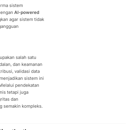
orma sistem
 dengan
AI-powered
an agar sistem tidak
 gangguan
pakan salah satu
dalan, dan keamanan
ibusi, validasi data
menjadikan sistem ini
.Melalui pendekatan
is tetapi juga
ritas dan
ang semakin kompleks.