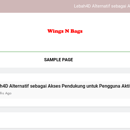
Lebah4D Alternatif sebagai 
Tips Membuka Slot Lebah4D Menggunakan Jari
LAE138 Login dari 
gs N Bags
Slot Lebah4D: Platform Digital den
Penampilan Anda Dengan Tas Dan Aksesori Dari Wings N Bags.
Lebah4D Alternatif sebagai 
SAMPLE PAGE
Tips Membuka Slot Lebah4D Menggunakan Jari
LAE138 Login dari 
atif sebagai Akses Pendukung untuk Pengguna Aktif
Tip
3 M