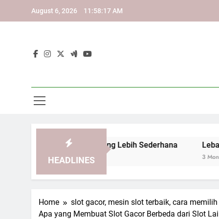
Skip
August 6, 2026
11:58:19 AM
to
content
Win
Lengkapi 
ses Akses yang Lebih Sederhana
Lebah4D Alternatif seb
3 Months Ago
HEADLINES
Home
slot gacor, mesin slot terbaik, cara memilih 
Apa yang Membuat Slot Gacor Berbeda dari Slot La