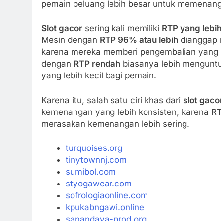
pemain peluang lebih besar untuk memenang
Slot gacor
sering kali memiliki
RTP yang lebih
Mesin dengan
RTP 96% atau lebih
dianggap 
karena mereka memberi pengembalian yang le
dengan
RTP rendah
biasanya lebih mengunt
yang lebih kecil bagi pemain.
Karena itu, salah satu ciri khas dari
slot gaco
kemenangan yang lebih konsisten, karena R
merasakan kemenangan lebih sering.
turquoises.org
tinytownnj.com
sumibol.com
styogawear.com
sofrologiaonline.com
kpukabngawi.online
sanandaya-prod.org