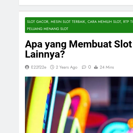
SLOT GACOR, MESIN SLOT TERBAIK, CARA MEMILIH SLOT, RTP T
PELUANG MENANG SLOT
Apa yang Membuat Slot 
Lainnya?
0
E22f22e
2 Years Ago
24 Mins