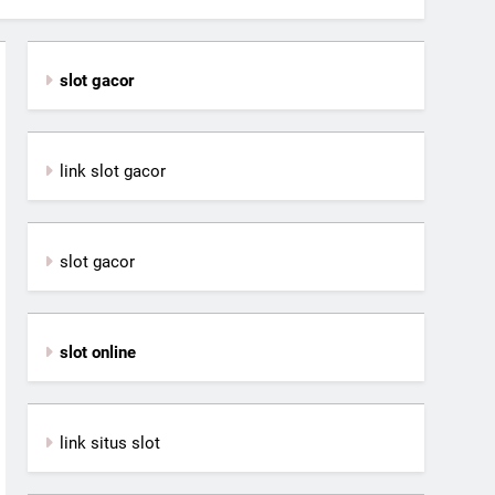
slot gacor
link slot gacor
slot gacor
slot online
link situs slot