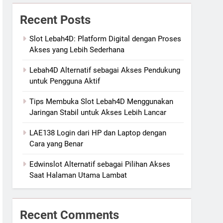
Recent Posts
Slot Lebah4D: Platform Digital dengan Proses
Akses yang Lebih Sederhana
Lebah4D Alternatif sebagai Akses Pendukung
untuk Pengguna Aktif
Tips Membuka Slot Lebah4D Menggunakan
Jaringan Stabil untuk Akses Lebih Lancar
LAE138 Login dari HP dan Laptop dengan
Cara yang Benar
Edwinslot Alternatif sebagai Pilihan Akses
Saat Halaman Utama Lambat
Recent Comments