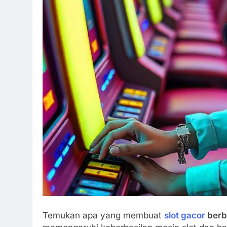
Temukan apa yang membuat
slot gacor
berbe