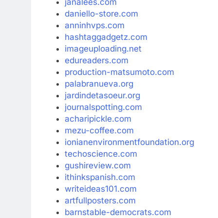
janalees.com
daniello-store.com
anninhvps.com
hashtaggadgetz.com
imageuploading.net
edureaders.com
production-matsumoto.com
palabranueva.org
jardindetasoeur.org
journalspotting.com
acharipickle.com
mezu-coffee.com
ionianenvironmentfoundation.org
techoscience.com
gushireview.com
ithinkspanish.com
writeideas101.com
artfullposters.com
barnstable-democrats.com