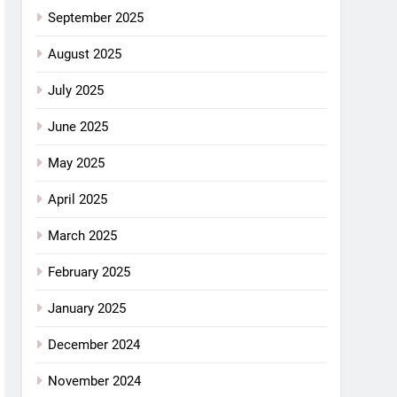
September 2025
August 2025
July 2025
June 2025
May 2025
April 2025
March 2025
February 2025
January 2025
December 2024
November 2024