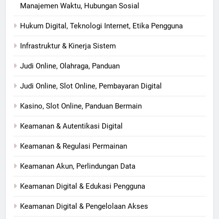
Manajemen Waktu, Hubungan Sosial
Hukum Digital, Teknologi Internet, Etika Pengguna
Infrastruktur & Kinerja Sistem
Judi Online, Olahraga, Panduan
Judi Online, Slot Online, Pembayaran Digital
Kasino, Slot Online, Panduan Bermain
Keamanan & Autentikasi Digital
Keamanan & Regulasi Permainan
Keamanan Akun, Perlindungan Data
Keamanan Digital & Edukasi Pengguna
Keamanan Digital & Pengelolaan Akses