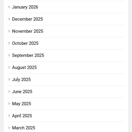
January 2026
December 2025
November 2025
October 2025
September 2025
August 2025
July 2025
June 2025
May 2025
April 2025
March 2025