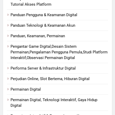
Tutorial Akses Platform
Panduan Pengguna & Keamanan Digital
Panduan Teknologi & Keamanan Akun
Panduan, Keamanan, Permainan
Pengantar Game Digital,Desain Sistem
Permainan,Pengalaman Pengguna Pemula,Studi Platform
Interaktif,Observasi Permainan Digital
Performa Server & Infrastruktur Digital
Perjudian Online, Slot Bertema, Hiburan Digital
Permainan Digital
Permainan Digital, Teknologi Interaktif, Gaya Hidup
Digital