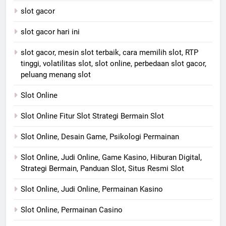
slot gacor
slot gacor hari ini
slot gacor, mesin slot terbaik, cara memilih slot, RTP
tinggi, volatilitas slot, slot online, perbedaan slot gacor,
peluang menang slot
Slot Online
Slot Online Fitur Slot Strategi Bermain Slot
Slot Online, Desain Game, Psikologi Permainan
Slot Online, Judi Online, Game Kasino, Hiburan Digital,
Strategi Bermain, Panduan Slot, Situs Resmi Slot
Slot Online, Judi Online, Permainan Kasino
Slot Online, Permainan Casino