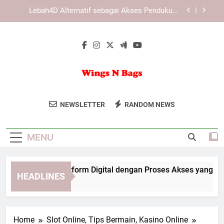
Skip
Tips Membuka Slot Lebah4D Menggunakan
to
Jaringan Stabil untuk Akses Lebih Lancar
content
LAE138 Login dari HP dan Laptop dengan Cara
yang Benar
Slot Lebah4D: Platform Digital dengan Proses
Akses yang Lebih Sederhana
Lebah4D Alternatif sebagai Akses Pendukung
untuk Pengguna Aktif
Wings N Bags
Lengkapi Penampilan Anda Dengan Tas
Tips Membuka Slot Lebah4D Menggunakan
NEWSLETTER
RANDOM NEWS
Jaringan Stabil untuk Akses Lebih Lancar
Dan Aksesori Dari Wings N Bags. Gaya
LAE138 Login dari HP dan Laptop dengan Cara
Trendy Untuk Segala Kesempatan.
yang Benar
MENU
ot Lebah4D: Platform Digital dengan Proses Akses yang Lebih
HEADLINES
onths Ago
Home
Slot Online, Tips Bermain, Kasino Online