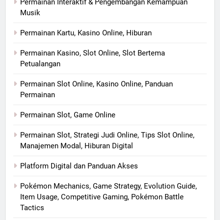
Permainan Interaktif & Pengembangan Kemampuan
Musik
Permainan Kartu, Kasino Online, Hiburan
Permainan Kasino, Slot Online, Slot Bertema
Petualangan
Permainan Slot Online, Kasino Online, Panduan
Permainan
Permainan Slot, Game Online
Permainan Slot, Strategi Judi Online, Tips Slot Online,
Manajemen Modal, Hiburan Digital
Platform Digital dan Panduan Akses
Pokémon Mechanics, Game Strategy, Evolution Guide,
Item Usage, Competitive Gaming, Pokémon Battle
Tactics