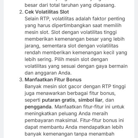
besar dari total taruhan yang dipasang.
Cek Volatilitas Slot
Selain RTP, volatilitas adalah faktor penting
yang harus dipertimbangkan saat memilih
mesin slot. Slot dengan volatilitas tinggi
memberikan kemenangan besar yang lebih
jarang, sementara slot dengan volatilitas
rendah memberikan kemenangan kecil yang
lebih sering. Pilih mesin slot dengan
volatilitas yang sesuai dengan gaya bermain
dan anggaran Anda.
Manfaatkan Fitur Bonus
Banyak mesin slot gacor dengan RTP tinggi
juga menawarkan berbagai fitur bonus,
seperti
putaran gratis
,
simbol liar
, dan
pengganda
. Manfaatkan fitur-fitur ini untuk
meningkatkan peluang Anda meraih
pembayaran maksimal. Fitur-fitur bonus ini
dapat membantu Anda mendapatkan lebih
banyak kemenangan tanpa menambah