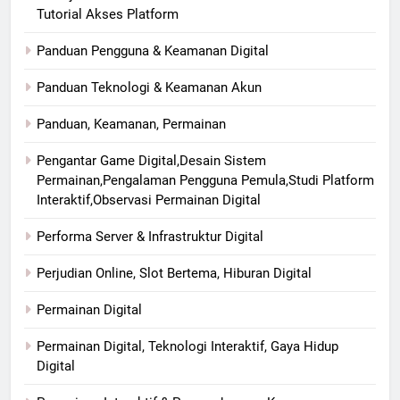
Tutorial Akses Platform
Panduan Pengguna & Keamanan Digital
Panduan Teknologi & Keamanan Akun
Panduan, Keamanan, Permainan
Pengantar Game Digital,Desain Sistem
Permainan,Pengalaman Pengguna Pemula,Studi Platform
Interaktif,Observasi Permainan Digital
Performa Server & Infrastruktur Digital
Perjudian Online, Slot Bertema, Hiburan Digital
Permainan Digital
Permainan Digital, Teknologi Interaktif, Gaya Hidup
Digital