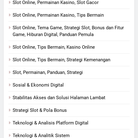
Slot Online, Permainan Kasino, Slot Gacor
Slot Online, Permainan Kasino, Tips Bermain
Slot Online, Tema Game, Strategi Slot, Bonus dan Fitur
Game, Hiburan Digital, Panduan Pemula
Slot Online, Tips Bermain, Kasino Online
Slot Online, Tips Bermain, Strategi Kemenangan
Slot, Permainan, Panduan, Strategi
Sosial & Ekonomi Digital
Stabilitas Akses dan Solusi Halaman Lambat
Strategi Slot & Pola Bonus
Teknologi & Analisis Platform Digital
Teknologi & Analitik Sistem