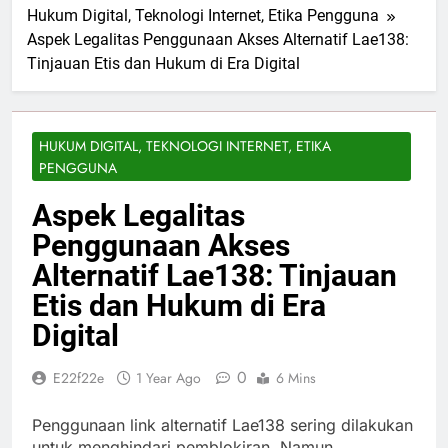
Hukum Digital, Teknologi Internet, Etika Pengguna
Aspek Legalitas Penggunaan Akses Alternatif Lae138:
Tinjauan Etis dan Hukum di Era Digital
HUKUM DIGITAL, TEKNOLOGI INTERNET, ETIKA
PENGGUNA
Aspek Legalitas
Penggunaan Akses
Alternatif Lae138: Tinjauan
Etis dan Hukum di Era
Digital
0
E22f22e
1 Year Ago
6 Mins
Penggunaan link alternatif Lae138 sering dilakukan
untuk menghindari pemblokiran. Namun,