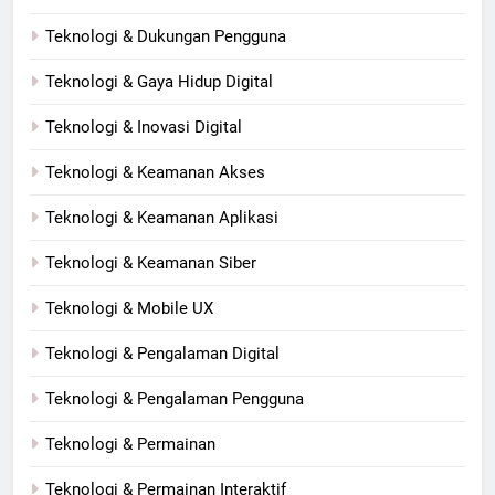
Teknologi & Dukungan Pengguna
Teknologi & Gaya Hidup Digital
Teknologi & Inovasi Digital
Teknologi & Keamanan Akses
Teknologi & Keamanan Aplikasi
Teknologi & Keamanan Siber
Teknologi & Mobile UX
Teknologi & Pengalaman Digital
Teknologi & Pengalaman Pengguna
Teknologi & Permainan
Teknologi & Permainan Interaktif