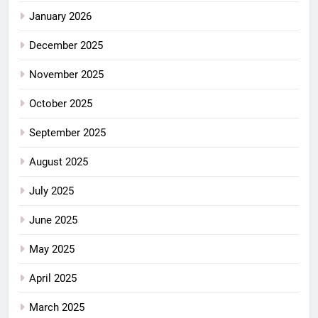
January 2026
December 2025
November 2025
October 2025
September 2025
August 2025
July 2025
June 2025
May 2025
April 2025
March 2025