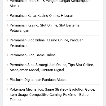
Permainan Interaktif & Pengembangan Kemampuan
Musik
Permainan Kartu, Kasino Online, Hiburan
Permainan Kasino, Slot Online, Slot Bertema
Petualangan
Permainan Slot Online, Kasino Online, Panduan
Permainan
Permainan Slot, Game Online
Permainan Slot, Strategi Judi Online, Tips Slot Online,
Manajemen Modal, Hiburan Digital
Platform Digital dan Panduan Akses
Pokémon Mechanics, Game Strategy, Evolution Guide,
Item Usage, Competitive Gaming, Pokémon Battle
Tactics