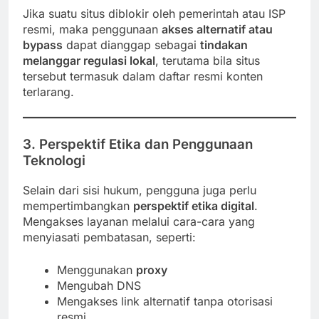
Jika suatu situs diblokir oleh pemerintah atau ISP
resmi, maka penggunaan
akses alternatif atau
bypass
dapat dianggap sebagai
tindakan
melanggar regulasi lokal
, terutama bila situs
tersebut termasuk dalam daftar resmi konten
terlarang.
3. Perspektif Etika dan Penggunaan
Teknologi
Selain dari sisi hukum, pengguna juga perlu
mempertimbangkan
perspektif etika digital
.
Mengakses layanan melalui cara-cara yang
menyiasati pembatasan, seperti:
Menggunakan
proxy
Mengubah DNS
Mengakses link alternatif tanpa otorisasi
resmi