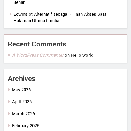
Benar
Edwinslot Alternatif sebagai Pilihan Akses Saat
Halaman Utama Lambat
Recent Comments
A WordPress Commenter
on
Hello world!
Archives
May 2026
April 2026
March 2026
February 2026