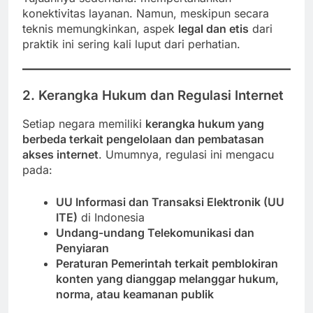
konektivitas layanan. Namun, meskipun secara
teknis memungkinkan, aspek
legal dan etis
dari
praktik ini sering kali luput dari perhatian.
2. Kerangka Hukum dan Regulasi Internet
Setiap negara memiliki
kerangka hukum yang
berbeda terkait pengelolaan dan pembatasan
akses internet
. Umumnya, regulasi ini mengacu
pada:
UU Informasi dan Transaksi Elektronik (UU
ITE)
di Indonesia
Undang-undang Telekomunikasi dan
Penyiaran
Peraturan Pemerintah terkait pemblokiran
konten yang dianggap melanggar hukum,
norma, atau keamanan publik