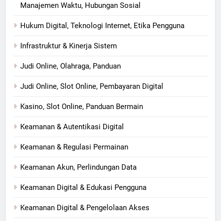
Manajemen Waktu, Hubungan Sosial
Hukum Digital, Teknologi Internet, Etika Pengguna
Infrastruktur & Kinerja Sistem
Judi Online, Olahraga, Panduan
Judi Online, Slot Online, Pembayaran Digital
Kasino, Slot Online, Panduan Bermain
Keamanan & Autentikasi Digital
Keamanan & Regulasi Permainan
Keamanan Akun, Perlindungan Data
Keamanan Digital & Edukasi Pengguna
Keamanan Digital & Pengelolaan Akses