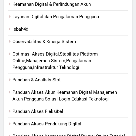
Keamanan Digital & Perlindungan Akun
Layanan Digital dan Pengalaman Pengguna
lebah4d
Observabilitas & Kinerja Sistem
Optimasi Akses Digital,Stabilitas Platform
Online,Manajemen Sistem,Pengalaman
Pengguna,Infrastruktur Teknologi
Panduan & Analisis Slot
Panduan Akses Akun Keamanan Digital Manajemen
Akun Pengguna Solusi Login Edukasi Teknologi
Panduan Akses Fleksibel
Panduan Akses Pendukung Digital