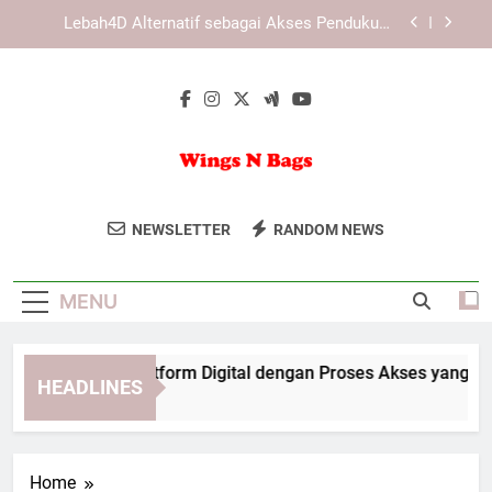
Skip
Tips Membuka Slot Lebah4D Menggunakan
to
Jaringan Stabil untuk Akses Lebih Lancar
content
LAE138 Login dari HP dan Laptop dengan Cara
yang Benar
Slot Lebah4D: Platform Digital dengan Proses
Akses yang Lebih Sederhana
Lebah4D Alternatif sebagai Akses Pendukung
untuk Pengguna Aktif
Wings N Bags
Lengkapi Penampilan Anda Dengan Tas
Tips Membuka Slot Lebah4D Menggunakan
NEWSLETTER
RANDOM NEWS
Jaringan Stabil untuk Akses Lebih Lancar
Dan Aksesori Dari Wings N Bags. Gaya
LAE138 Login dari HP dan Laptop dengan Cara
Trendy Untuk Segala Kesempatan.
yang Benar
MENU
ot Lebah4D: Platform Digital dengan Proses Akses yang Lebi
HEADLINES
Months Ago
Home