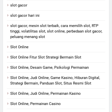
slot gacor
slot gacor hari ini
slot gacor, mesin slot terbaik, cara memilih slot, RTP
tinggi, volatilitas slot, slot online, perbedaan slot gacor,
peluang menang slot
Slot Online
Slot Online Fitur Slot Strategi Bermain Slot
Slot Online, Desain Game, Psikologi Permainan
Slot Online, Judi Online, Game Kasino, Hiburan Digital,
Strategi Bermain, Panduan Slot, Situs Resmi Slot
Slot Online, Judi Online, Permainan Kasino
Slot Online, Permainan Casino