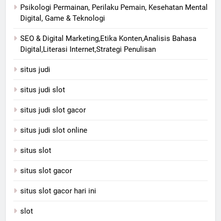
Psikologi Permainan, Perilaku Pemain, Kesehatan Mental
Digital, Game & Teknologi
SEO & Digital Marketing,Etika Konten,Analisis Bahasa
Digital,Literasi Internet,Strategi Penulisan
situs judi
situs judi slot
situs judi slot gacor
situs judi slot online
situs slot
situs slot gacor
situs slot gacor hari ini
slot