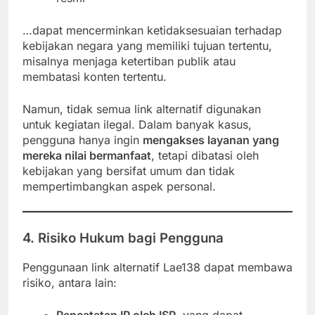
…dapat mencerminkan ketidaksesuaian terhadap
kebijakan negara yang memiliki tujuan tertentu,
misalnya menjaga ketertiban publik atau
membatasi konten tertentu.
Namun, tidak semua link alternatif digunakan
untuk kegiatan ilegal. Dalam banyak kasus,
pengguna hanya ingin
mengakses layanan yang
mereka nilai bermanfaat
, tetapi dibatasi oleh
kebijakan yang bersifat umum dan tidak
mempertimbangkan aspek personal.
4. Risiko Hukum bagi Pengguna
Penggunaan link alternatif Lae138 dapat membawa
risiko, antara lain:
Pencatatan IP oleh ISP
, yang dapat