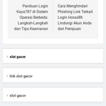
navigation
Panduan Login
Cara Menghindari
Kaya787 di Sistem
Phishing Link Terkait
Operasi Berbeda:
Login Horas88:
Langkah-Langkah
Lindungi Akun Anda
dan Tips Keamanan
dari Penipuan
slot gacor
link slot gacor
slot gacor