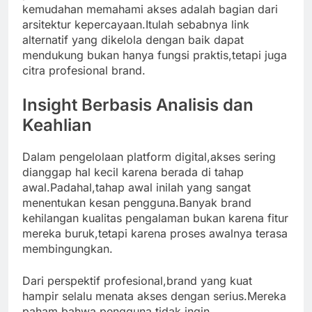
kemudahan memahami akses adalah bagian dari
arsitektur kepercayaan.Itulah sebabnya link
alternatif yang dikelola dengan baik dapat
mendukung bukan hanya fungsi praktis,tetapi juga
citra profesional brand.
Insight Berbasis Analisis dan
Keahlian
Dalam pengelolaan platform digital,akses sering
dianggap hal kecil karena berada di tahap
awal.Padahal,tahap awal inilah yang sangat
menentukan kesan pengguna.Banyak brand
kehilangan kualitas pengalaman bukan karena fitur
mereka buruk,tetapi karena proses awalnya terasa
membingungkan.
Dari perspektif profesional,brand yang kuat
hampir selalu menata akses dengan serius.Mereka
paham bahwa pengguna tidak ingin