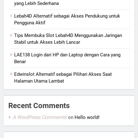
yang Lebih Sederhana
Lebah4D Alternatif sebagai Akses Pendukung untuk
Pengguna Aktif
Tips Membuka Slot Lebah4D Menggunakan Jaringan
Stabil untuk Akses Lebih Lancar
LAE138 Login dari HP dan Laptop dengan Cara yang
Benar
Edwinslot Alternatif sebagai Pilihan Akses Saat
Halaman Utama Lambat
Recent Comments
A WordPress Commenter
on
Hello world!