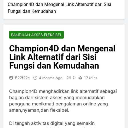
Champion4D dan Mengenal Link Alternatif dari Sisi
Fungsi dan Kemudahan
PANDUAN AKSES FLEKSIBEL
Champion4D dan Mengenal
Link Alternatif dari Sisi
Fungsi dan Kemudahan
0
E22f22e
4 Months Ago
19 Mins
Champion4D menghadirkan link alternatif sebagai
bagian dari sistem akses yang memudahkan
pengguna menikmati pengalaman online yang
aman,nyaman,dan fleksibel.
Di tengah aktivitas digital yang semakin