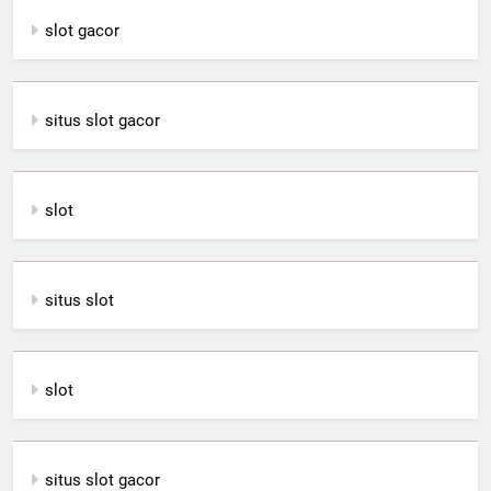
slot gacor
situs slot gacor
slot
situs slot
slot
situs slot gacor