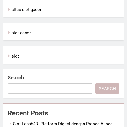
situs slot gacor
slot gacor
slot
Search
SEARCH
Recent Posts
Slot Lebah4D: Platform Digital dengan Proses Akses