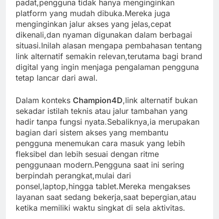
padat,pengguna tidak hanya menginginkan
platform yang mudah dibuka.Mereka juga
menginginkan jalur akses yang jelas,cepat
dikenali,dan nyaman digunakan dalam berbagai
situasi.Inilah alasan mengapa pembahasan tentang
link alternatif semakin relevan,terutama bagi brand
digital yang ingin menjaga pengalaman pengguna
tetap lancar dari awal.
Dalam konteks
Champion4D
,link alternatif bukan
sekadar istilah teknis atau jalur tambahan yang
hadir tanpa fungsi nyata.Sebaliknya,ia merupakan
bagian dari sistem akses yang membantu
pengguna menemukan cara masuk yang lebih
fleksibel dan lebih sesuai dengan ritme
penggunaan modern.Pengguna saat ini sering
berpindah perangkat,mulai dari
ponsel,laptop,hingga tablet.Mereka mengakses
layanan saat sedang bekerja,saat bepergian,atau
ketika memiliki waktu singkat di sela aktivitas.