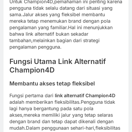
Untuk Champion4D,pemahaman ini penting karena
pengguna tidak selalu datang dari situasi yang
sama.Jalur akses yang fleksibel membantu
mereka tetap menemukan brand dengan pola
pengalaman yang familiar.Hal ini menunjukkan
bahwa link alternatif bukan sekadar
tambahan,melainkan bagian dari strategi
pengalaman pengguna.
Fungsi Utama Link Alternatif
Champion4D
Membantu akses tetap fleksibel
Fungsi pertama dari
link alternatif Champion4D
adalah memberikan fleksibilitas.Pengguna tidak
lagi hanya bergantung pada satu pola
akses,mereka memiliki jalur yang tetap selaras
dengan brand dan tetap dapat dikenali dengan
mudah.Dalam penggunaan sehari-hari,fleksibilitas