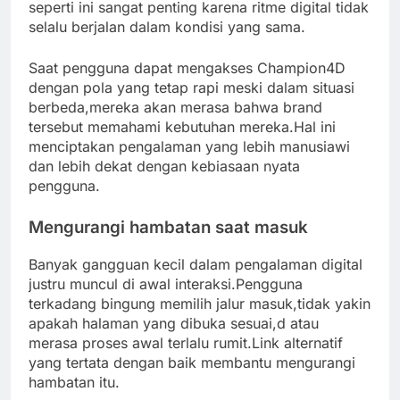
seperti ini sangat penting karena ritme digital tidak
selalu berjalan dalam kondisi yang sama.
Saat pengguna dapat mengakses Champion4D
dengan pola yang tetap rapi meski dalam situasi
berbeda,mereka akan merasa bahwa brand
tersebut memahami kebutuhan mereka.Hal ini
menciptakan pengalaman yang lebih manusiawi
dan lebih dekat dengan kebiasaan nyata
pengguna.
Mengurangi hambatan saat masuk
Banyak gangguan kecil dalam pengalaman digital
justru muncul di awal interaksi.Pengguna
terkadang bingung memilih jalur masuk,tidak yakin
apakah halaman yang dibuka sesuai,d atau
merasa proses awal terlalu rumit.Link alternatif
yang tertata dengan baik membantu mengurangi
hambatan itu.