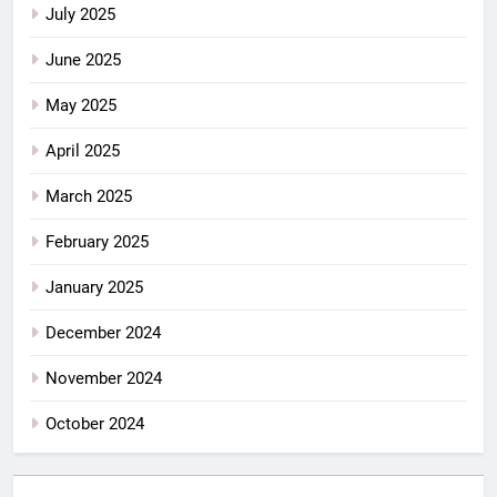
July 2025
June 2025
May 2025
April 2025
March 2025
February 2025
January 2025
December 2024
November 2024
October 2024