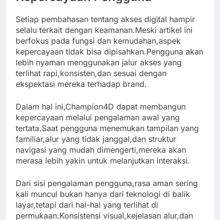
Setiap pembahasan tentang akses digital hampir
selalu terkait dengan keamanan.Meski artikel ini
berfokus pada fungsi dan kemudahan,aspek
kepercayaan tidak bisa dipisahkan.Pengguna akan
lebih nyaman menggunakan jalur akses yang
terlihat rapi,konsisten,dan sesuai dengan
ekspektasi mereka terhadap brand.
Dalam hal ini,Champion4D dapat membangun
kepercayaan melalui pengalaman awal yang
tertata.Saat pengguna menemukan tampilan yang
familiar,alur yang tidak janggal,dan struktur
navigasi yang mudah dimengerti,mereka akan
merasa lebih yakin untuk melanjutkan interaksi.
Dari sisi pengalaman pengguna,rasa aman sering
kali muncul bukan hanya dari teknologi di balik
layar,tetapi dari hal-hal yang terlihat di
permukaan.Konsistensi visual,kejelasan alur,dan