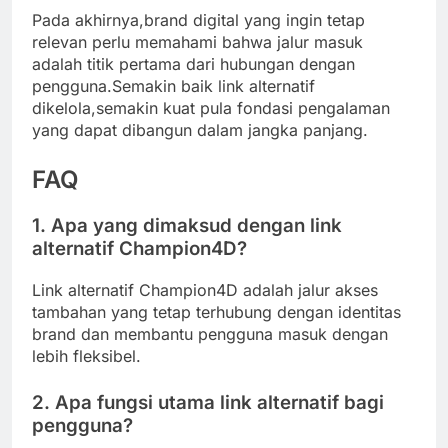
Pada akhirnya,brand digital yang ingin tetap
relevan perlu memahami bahwa jalur masuk
adalah titik pertama dari hubungan dengan
pengguna.Semakin baik link alternatif
dikelola,semakin kuat pula fondasi pengalaman
yang dapat dibangun dalam jangka panjang.
FAQ
1. Apa yang dimaksud dengan link
alternatif Champion4D?
Link alternatif Champion4D adalah jalur akses
tambahan yang tetap terhubung dengan identitas
brand dan membantu pengguna masuk dengan
lebih fleksibel.
2. Apa fungsi utama link alternatif bagi
pengguna?