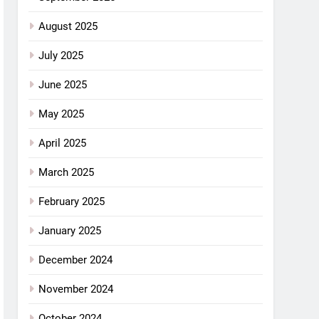
August 2025
July 2025
June 2025
May 2025
April 2025
March 2025
February 2025
January 2025
December 2024
November 2024
October 2024