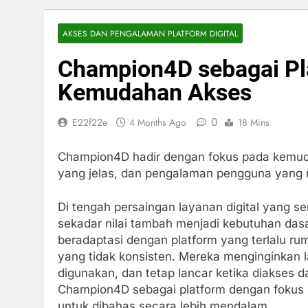
AKSES DAN PENGALAMAN PLATFORM DIGITAL
Champion4D sebagai Pl
Kemudahan Akses
0
E22f22e
4 Months Ago
18 Mins
Champion4D hadir dengan fokus pada kemudah
yang jelas, dan pengalaman pengguna yang 
Di tengah persaingan layanan digital yang s
sekadar nilai tambah menjadi kebutuhan das
beradaptasi dengan platform yang terlalu ru
yang tidak konsisten. Mereka menginginkan 
digunakan, dan tetap lancar ketika diakses d
Champion4D sebagai platform dengan fokus 
untuk dibahas secara lebih mendalam.