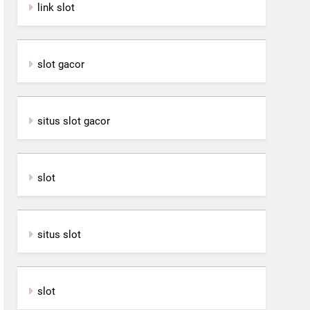
link slot
slot gacor
situs slot gacor
slot
situs slot
slot