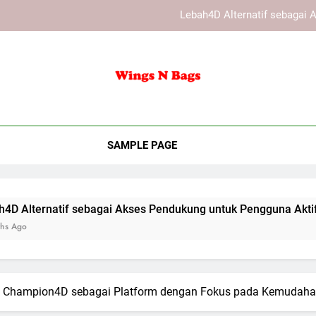
Lebah4D Alternatif sebagai 
Tips Membuka Slot Lebah4D Menggunakan Jari
LAE138 Login dari 
gs N Bags
Slot Lebah4D: Platform Digital den
Penampilan Anda Dengan Tas Dan Aksesori Dari Wings N Bags.
Lebah4D Alternatif sebagai 
SAMPLE PAGE
Tips Membuka Slot Lebah4D Menggunakan Jari
LAE138 Login dari 
if sebagai Akses Pendukung untuk Pengguna Aktif
Tips
3 Mon
Champion4D sebagai Platform dengan Fokus pada Kemudaha