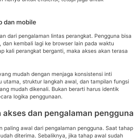
p dan mobile
kan dari pengalaman lintas perangkat. Pengguna bisa
p, dan kembali lagi ke browser lain pada waktu
ap kali perangkat berganti, maka akses akan terasa
ang mudah dengan menjaga konsistensi inti
utama, struktur langkah awal, dan tampilan fungsi
ng mudah dikenali. Bukan berarti harus identik
secara logika penggunaan.
 akses dan pengalaman pengguna
 paling awal dari pengalaman pengguna. Saat tahap
mudah diterima. Sebaliknya, jika tahap awal sudah