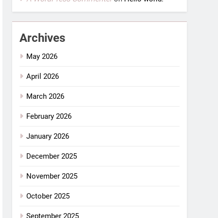
Archives
May 2026
April 2026
March 2026
February 2026
January 2026
December 2025
November 2025
October 2025
September 2025