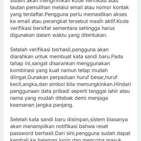
sistem akan mengirimkan kode verifikasi atau
tautan pemulihan melalui email atau nomor kontak
yang terdaftar.Pengguna perlu memastikan akses
ke email atau perangkat tersebut masih aktif.Kode
verifikasi bersifat sementara sehingga harus
digunakan dalam waktu yang ditentukan.
Setelah verifikasi berhasil,pengguna akan
diarahkan untuk membuat kata sandi baru.Pada
tahap ini,sangat disarankan menggunakan
kombinasi yang kuat namun tetap mudah
diingat.Gunakan perpaduan huruf besar,huruf
kecil,angka,dan simbol bila memungkinkan.Hindari
penggunaan data pribadi seperti tanggal lahir atau
nama yang mudah ditebak demi menjaga
keamanan jangka panjang.
Setelah kata sandi baru disimpan,sistem biasanya
akan menampilkan notifikasi bahwa reset
password berhasil.Dari sini,pengguna sudah dapat
kembali ke halaman login dan mencoba masuk