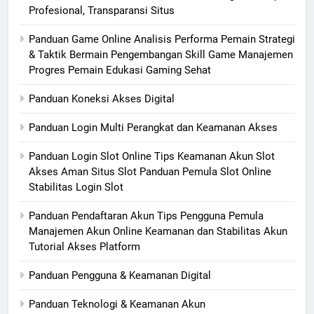
Profesional, Transparansi Situs
Panduan Game Online Analisis Performa Pemain Strategi
& Taktik Bermain Pengembangan Skill Game Manajemen
Progres Pemain Edukasi Gaming Sehat
Panduan Koneksi Akses Digital
Panduan Login Multi Perangkat dan Keamanan Akses
Panduan Login Slot Online Tips Keamanan Akun Slot
Akses Aman Situs Slot Panduan Pemula Slot Online
Stabilitas Login Slot
Panduan Pendaftaran Akun Tips Pengguna Pemula
Manajemen Akun Online Keamanan dan Stabilitas Akun
Tutorial Akses Platform
Panduan Pengguna & Keamanan Digital
Panduan Teknologi & Keamanan Akun