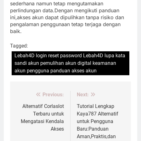
sederhana namun tetap mengutamakan
perlindungan data.Dengan mengikuti panduan
ini,akses akun dapat dipulihkan tanpa risiko dan
pengalaman penggunaan tetap terjaga dengan
baik.
Tagged:
Lebah4D login reset password Lebah4D lupa kata
sandi akun pemulihan akun digital keamanan
akun pengguna panduan akses akun
Previous:
Next:
Post
navigation
Alternatif Corlaslot
Tutorial Lengkap
Terbaru untuk
Kaya787 Alternatif
Mengatasi Kendala
untuk Pengguna
Akses
Baru:Panduan
Aman,Praktis,dan