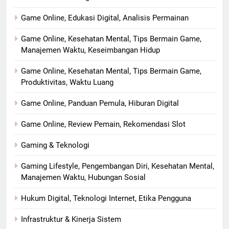
Game Online, Edukasi Digital, Analisis Permainan
Game Online, Kesehatan Mental, Tips Bermain Game,
Manajemen Waktu, Keseimbangan Hidup
Game Online, Kesehatan Mental, Tips Bermain Game,
Produktivitas, Waktu Luang
Game Online, Panduan Pemula, Hiburan Digital
Game Online, Review Pemain, Rekomendasi Slot
Gaming & Teknologi
Gaming Lifestyle, Pengembangan Diri, Kesehatan Mental,
Manajemen Waktu, Hubungan Sosial
Hukum Digital, Teknologi Internet, Etika Pengguna
Infrastruktur & Kinerja Sistem