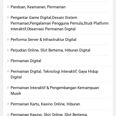
Panduan, Keamanan, Permainan
Pengantar Game Digital,Desain Sistem
Permainan,Pengalaman Pengguna Pemula,Studi Platform
Interaktif,Observasi Permainan Digital
Performa Server & Infrastruktur Digital
Perjudian Online, Slot Bertema, Hiburan Digital
Permainan Digital
Permainan Digital, Teknologi Interaktif, Gaya Hidup
Digital
Permainan Interaktif & Pengembangan Kemampuan
Musik
Permainan Kartu, Kasino Online, Hiburan
Permainan Kasino, Slot Online, Slot Bertema