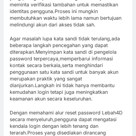
meminta verifikasi tambahan untuk memastikan
identitas pengguna.Proses ini mungkin
membutuhkan waktu lebih lama namun bertujuan
melindungi akun dari akses tidak sah.
Agar masalah lupa kata sandi tidak terulang,ada
beberapa langkah pencegahan yang dapat
diterapkan.Menyimpan kata sandi di pengelola
password terpercaya,memperbarui informasi
kontak secara berkala,serta menghindari
penggunaan satu kata sandi untuk banyak akun
merupakan praktik yang sangat
dianjurkan.Langkah ini tidak hanya membantu
kemudahan login tetapi juga meningkatkan
keamanan akun secara keseluruhan.
Dengan memahami alur reset password Lebah4D
secara menyeluruh,pengguna dapat mengatasi
kendala login dengan lebih tenang dan
terarah.Proses yang disediakan dirancang