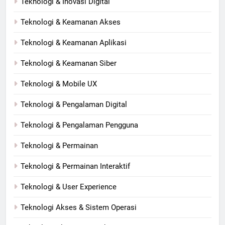
Teknologi & Inovasi Digital
Teknologi & Keamanan Akses
Teknologi & Keamanan Aplikasi
Teknologi & Keamanan Siber
Teknologi & Mobile UX
Teknologi & Pengalaman Digital
Teknologi & Pengalaman Pengguna
Teknologi & Permainan
Teknologi & Permainan Interaktif
Teknologi & User Experience
Teknologi Akses & Sistem Operasi