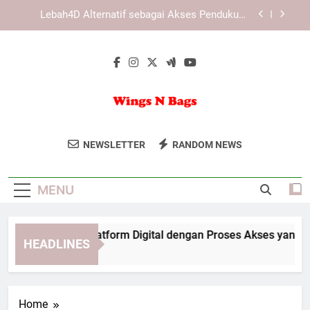
Skip
Tips Membuka Slot Lebah4D Menggunakan
to
Jaringan Stabil untuk Akses Lebih Lancar
content
LAE138 Login dari HP dan Laptop dengan Cara
yang Benar
Slot Lebah4D: Platform Digital dengan Proses
Akses yang Lebih Sederhana
Lebah4D Alternatif sebagai Akses Pendukung
untuk Pengguna Aktif
Wings N Bags
Lengkapi Penampilan Anda Dengan Tas
Tips Membuka Slot Lebah4D Menggunakan
NEWSLETTER
RANDOM NEWS
Jaringan Stabil untuk Akses Lebih Lancar
Dan Aksesori Dari Wings N Bags. Gaya
LAE138 Login dari HP dan Laptop dengan Cara
Trendy Untuk Segala Kesempatan.
yang Benar
MENU
Slot Lebah4D: Platform Digital dengan Proses Akses yang Leb
HEADLINES
3 Months Ago
Home