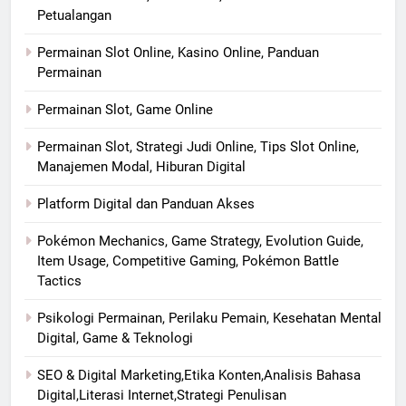
Petualangan
Permainan Slot Online, Kasino Online, Panduan
Permainan
Permainan Slot, Game Online
Permainan Slot, Strategi Judi Online, Tips Slot Online,
Manajemen Modal, Hiburan Digital
Platform Digital dan Panduan Akses
Pokémon Mechanics, Game Strategy, Evolution Guide,
Item Usage, Competitive Gaming, Pokémon Battle
Tactics
Psikologi Permainan, Perilaku Pemain, Kesehatan Mental
Digital, Game & Teknologi
SEO & Digital Marketing,Etika Konten,Analisis Bahasa
Digital,Literasi Internet,Strategi Penulisan