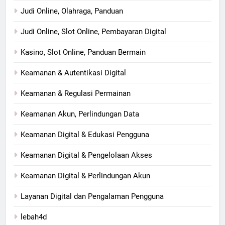
Judi Online, Olahraga, Panduan
Judi Online, Slot Online, Pembayaran Digital
Kasino, Slot Online, Panduan Bermain
Keamanan & Autentikasi Digital
Keamanan & Regulasi Permainan
Keamanan Akun, Perlindungan Data
Keamanan Digital & Edukasi Pengguna
Keamanan Digital & Pengelolaan Akses
Keamanan Digital & Perlindungan Akun
Layanan Digital dan Pengalaman Pengguna
lebah4d