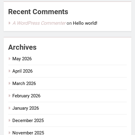
Recent Comments
A WordPress Commenter
on
Hello world!
Archives
May 2026
April 2026
March 2026
February 2026
January 2026
December 2025
November 2025