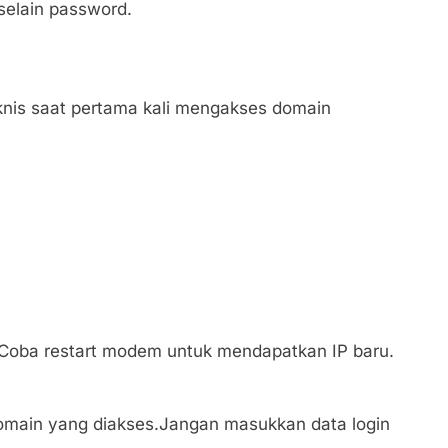
elain password.
knis saat pertama kali mengakses domain
.Coba restart modem untuk mendapatkan IP baru.
omain yang diakses.Jangan masukkan data login