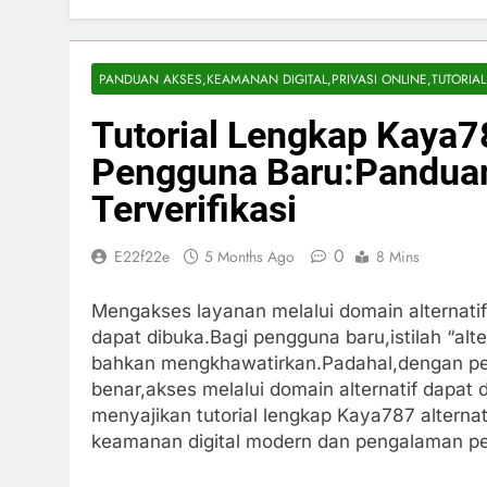
PANDUAN AKSES,KEAMANAN DIGITAL,PRIVASI ONLINE,TUTORI
Tutorial Lengkap Kaya78
Pengguna Baru:Panduan
Terverifikasi
0
E22f22e
5 Months Ago
8 Mins
Mengakses layanan melalui domain alternatif
dapat dibuka.Bagi pengguna baru,istilah “al
bahkan mengkhawatirkan.Padahal,dengan pe
benar,akses melalui domain alternatif dapat d
menyajikan tutorial lengkap Kaya787 altern
keamanan digital modern dan pengalaman pe