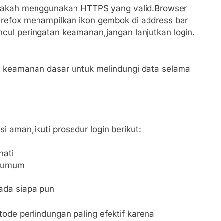
apakah menggunakan HTTPS yang valid.Browser
irefox menampilkan ikon gembok di address bar
uncul peringatan keamanan,jangan lanjutkan login.
 keamanan dasar untuk melindungi data selama
 aman,ikuti prosedur login berikut:
hati
t umum
ada siapa pun
tode perlindungan paling efektif karena