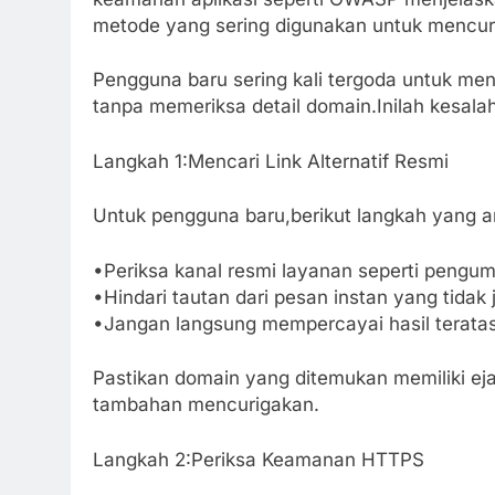
metode yang sering digunakan untuk mencuri
Pengguna baru sering kali tergoda untuk men
tanpa memeriksa detail domain.Inilah kesalah
Langkah 1:Mencari Link Alternatif Resmi
Untuk pengguna baru,berikut langkah yang am
•Periksa kanal resmi layanan seperti pengum
•Hindari tautan dari pesan instan yang tidak
•Jangan langsung mempercayai hasil terata
Pastikan domain yang ditemukan memiliki ej
tambahan mencurigakan.
Langkah 2:Periksa Keamanan HTTPS