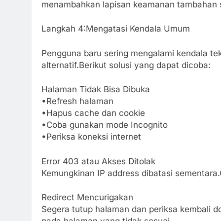
menambahkan lapisan keamanan tambahan s
Langkah 4:Mengatasi Kendala Umum
Pengguna baru sering mengalami kendala te
alternatif.Berikut solusi yang dapat dicoba:
Halaman Tidak Bisa Dibuka
•Refresh halaman
•Hapus cache dan cookie
•Coba gunakan mode Incognito
•Periksa koneksi internet
Error 403 atau Akses Ditolak
Kemungkinan IP address dibatasi sementara
Redirect Mencurigakan
Segera tutup halaman dan periksa kembali d