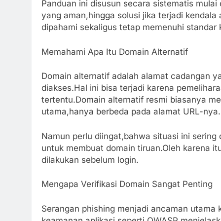
Panduan ini disusun secara sistematis mulai 
yang aman,hingga solusi jika terjadi kenda
dipahami sekaligus tetap memenuhi standar 
Memahami Apa Itu Domain Alternatif
Domain alternatif adalah alamat cadangan y
diakses.Hal ini bisa terjadi karena pemelih
tertentu.Domain alternatif resmi biasanya m
utama,hanya berbeda pada alamat URL-nya.
Namun perlu diingat,bahwa situasi ini sering
untuk membuat domain tiruan.Oleh karena itu
dilakukan sebelum login.
Mengapa Verifikasi Domain Sangat Penting
Serangan phishing menjadi ancaman utama ke
keamanan aplikasi seperti OWASP menjelask