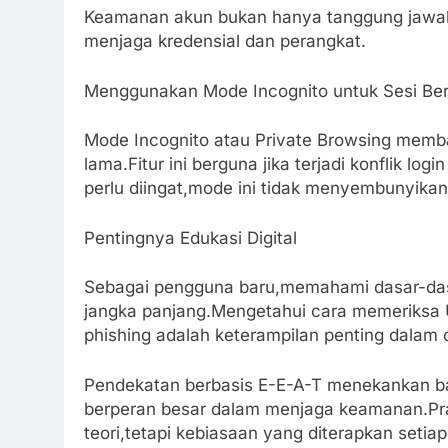
Keamanan akun bukan hanya tanggung jawab 
menjaga kredensial dan perangkat.
Menggunakan Mode Incognito untuk Sesi Ber
Mode Incognito atau Private Browsing mem
lama.Fitur ini berguna jika terjadi konflik 
perlu diingat,mode ini tidak menyembunyikan
Pentingnya Edukasi Digital
Sebagai pengguna baru,memahami dasar-da
jangka panjang.Mengetahui cara memeriksa
phishing adalah keterampilan penting dalam du
Pendekatan berbasis E-E-A-T menekankan 
berperan besar dalam menjaga keamanan.Prak
teori,tetapi kebiasaan yang diterapkan setiap 