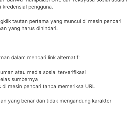
 kredensial pengguna.
gklik tautan pertama yang muncul di mesin pencari
an yang harus dihindari.
an dalam mencari link alternatif:
uman atau media sosial terverifikasi
 jelas sumbernya
s di mesin pencari tanpa memeriksa URL
aan yang benar dan tidak mengandung karakter