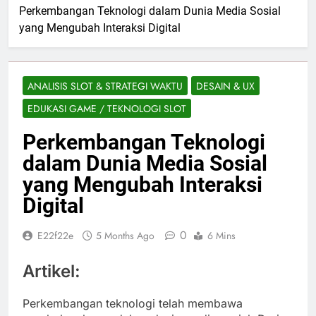
Perkembangan Teknologi dalam Dunia Media Sosial
yang Mengubah Interaksi Digital
ANALISIS SLOT & STRATEGI WAKTU
DESAIN & UX
EDUKASI GAME / TEKNOLOGI SLOT
Perkembangan Teknologi
dalam Dunia Media Sosial
yang Mengubah Interaksi
Digital
0
E22f22e
5 Months Ago
6 Mins
Artikel:
Perkembangan teknologi telah membawa