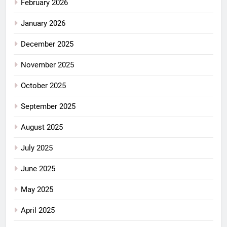
February 2026
January 2026
December 2025
November 2025
October 2025
September 2025
August 2025
July 2025
June 2025
May 2025
April 2025