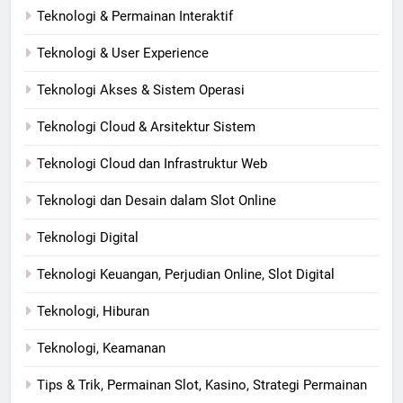
Teknologi & Permainan Interaktif
Teknologi & User Experience
Teknologi Akses & Sistem Operasi
Teknologi Cloud & Arsitektur Sistem
Teknologi Cloud dan Infrastruktur Web
Teknologi dan Desain dalam Slot Online
Teknologi Digital
Teknologi Keuangan, Perjudian Online, Slot Digital
Teknologi, Hiburan
Teknologi, Keamanan
Tips & Trik, Permainan Slot, Kasino, Strategi Permainan