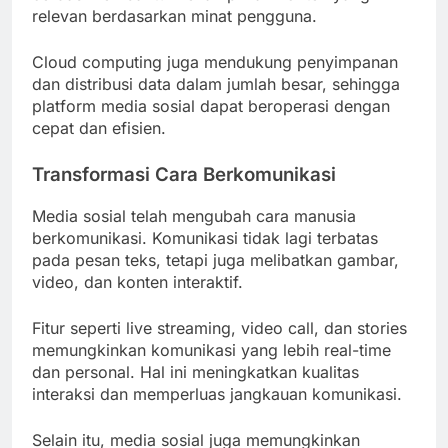
relevan berdasarkan minat pengguna.
Cloud computing juga mendukung penyimpanan
dan distribusi data dalam jumlah besar, sehingga
platform media sosial dapat beroperasi dengan
cepat dan efisien.
Transformasi Cara Berkomunikasi
Media sosial telah mengubah cara manusia
berkomunikasi. Komunikasi tidak lagi terbatas
pada pesan teks, tetapi juga melibatkan gambar,
video, dan konten interaktif.
Fitur seperti live streaming, video call, dan stories
memungkinkan komunikasi yang lebih real-time
dan personal. Hal ini meningkatkan kualitas
interaksi dan memperluas jangkauan komunikasi.
Selain itu, media sosial juga memungkinkan