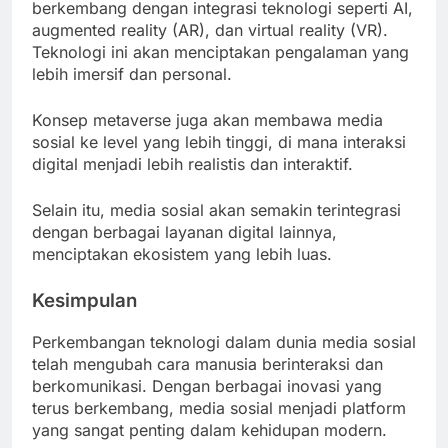
berkembang dengan integrasi teknologi seperti AI,
augmented reality (AR), dan virtual reality (VR).
Teknologi ini akan menciptakan pengalaman yang
lebih imersif dan personal.
Konsep metaverse juga akan membawa media
sosial ke level yang lebih tinggi, di mana interaksi
digital menjadi lebih realistis dan interaktif.
Selain itu, media sosial akan semakin terintegrasi
dengan berbagai layanan digital lainnya,
menciptakan ekosistem yang lebih luas.
Kesimpulan
Perkembangan teknologi dalam dunia media sosial
telah mengubah cara manusia berinteraksi dan
berkomunikasi. Dengan berbagai inovasi yang
terus berkembang, media sosial menjadi platform
yang sangat penting dalam kehidupan modern.