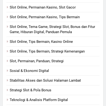
Slot Online, Permainan Kasino, Slot Gacor
Slot Online, Permainan Kasino, Tips Bermain
Slot Online, Tema Game, Strategi Slot, Bonus dan Fitur
Game, Hiburan Digital, Panduan Pemula
Slot Online, Tips Bermain, Kasino Online
Slot Online, Tips Bermain, Strategi Kemenangan
Slot, Permainan, Panduan, Strategi
Sosial & Ekonomi Digital
Stabilitas Akses dan Solusi Halaman Lambat
Strategi Slot & Pola Bonus
Teknologi & Analisis Platform Digital