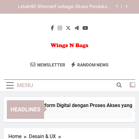
Skip
Tips Membuka Slot Lebah4D Menggunakan
to
Jaringan Stabil untuk Akses Lebih Lancar
content
LAE138 Login dari HP dan Laptop dengan Cara
yang Benar
Slot Lebah4D: Platform Digital dengan Proses
Akses yang Lebih Sederhana
Lebah4D Alternatif sebagai Akses Pendukung
untuk Pengguna Aktif
Wings N Bags
Lengkapi Penampilan Anda Dengan Tas
Tips Membuka Slot Lebah4D Menggunakan
NEWSLETTER
RANDOM NEWS
Jaringan Stabil untuk Akses Lebih Lancar
Dan Aksesori Dari Wings N Bags. Gaya
LAE138 Login dari HP dan Laptop dengan Cara
Trendy Untuk Segala Kesempatan.
yang Benar
MENU
ot Lebah4D: Platform Digital dengan Proses Akses yang Lebi
HEADLINES
Months Ago
Home
Desain & UX