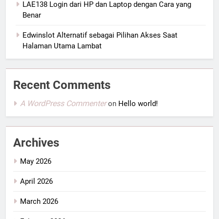
LAE138 Login dari HP dan Laptop dengan Cara yang
Benar
Edwinslot Alternatif sebagai Pilihan Akses Saat
Halaman Utama Lambat
Recent Comments
A WordPress Commenter
on
Hello world!
Archives
May 2026
April 2026
March 2026