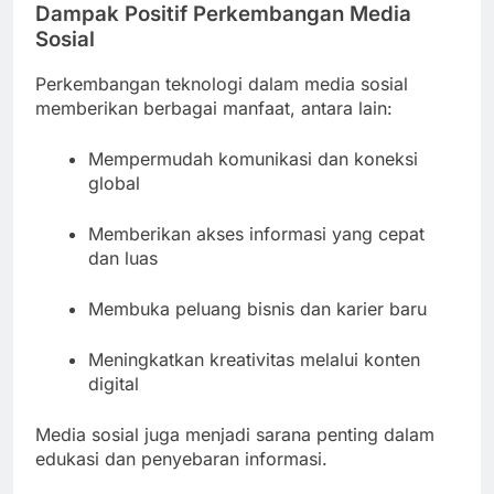
Dampak Positif Perkembangan Media
Sosial
Perkembangan teknologi dalam media sosial
memberikan berbagai manfaat, antara lain:
Mempermudah komunikasi dan koneksi
global
Memberikan akses informasi yang cepat
dan luas
Membuka peluang bisnis dan karier baru
Meningkatkan kreativitas melalui konten
digital
Media sosial juga menjadi sarana penting dalam
edukasi dan penyebaran informasi.