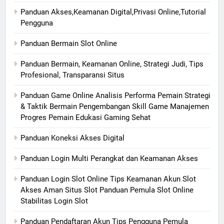
Panduan Akses,Keamanan Digital,Privasi Online,Tutorial
Pengguna
Panduan Bermain Slot Online
Panduan Bermain, Keamanan Online, Strategi Judi, Tips
Profesional, Transparansi Situs
Panduan Game Online Analisis Performa Pemain Strategi
& Taktik Bermain Pengembangan Skill Game Manajemen
Progres Pemain Edukasi Gaming Sehat
Panduan Koneksi Akses Digital
Panduan Login Multi Perangkat dan Keamanan Akses
Panduan Login Slot Online Tips Keamanan Akun Slot
Akses Aman Situs Slot Panduan Pemula Slot Online
Stabilitas Login Slot
Panduan Pendaftaran Akun Tips Pengguna Pemula