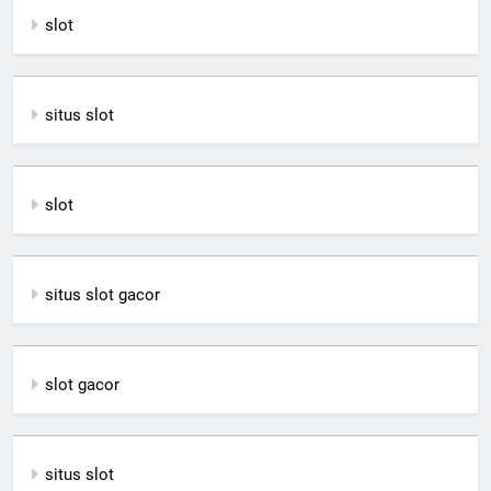
slot
situs slot
slot
situs slot gacor
slot gacor
situs slot