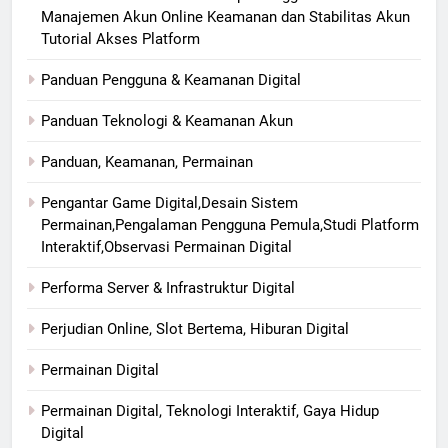
Manajemen Akun Online Keamanan dan Stabilitas Akun
Tutorial Akses Platform
Panduan Pengguna & Keamanan Digital
Panduan Teknologi & Keamanan Akun
Panduan, Keamanan, Permainan
Pengantar Game Digital,Desain Sistem
Permainan,Pengalaman Pengguna Pemula,Studi Platform
Interaktif,Observasi Permainan Digital
Performa Server & Infrastruktur Digital
Perjudian Online, Slot Bertema, Hiburan Digital
Permainan Digital
Permainan Digital, Teknologi Interaktif, Gaya Hidup
Digital