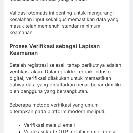
Validasi otomatis ini penting untuk mengurangi
kesalahan input sekaligus memastikan data yang
masuk telah memenuhi standar minimum
keamanan.
Proses Verifikasi sebagai Lapisan
Keamanan
Setelah registrasi selesai, tahap berikutnya adalah
verifikasi akun. Dalam praktik terbaik industri
digital, verifikasi dilakukan untuk memastikan
bahwa data yang didaftarkan benar-benar dimiliki
oleh pengguna yang bersangkutan.
Beberapa metode verifikasi yang umum
diterapkan pada platform modern meliputi:
Verifikasi melalui email
Verifikasi kode OTP melalui nomor ponsel