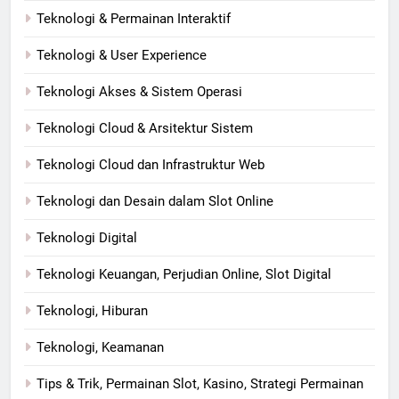
Teknologi & Permainan Interaktif
Teknologi & User Experience
Teknologi Akses & Sistem Operasi
Teknologi Cloud & Arsitektur Sistem
Teknologi Cloud dan Infrastruktur Web
Teknologi dan Desain dalam Slot Online
Teknologi Digital
Teknologi Keuangan, Perjudian Online, Slot Digital
Teknologi, Hiburan
Teknologi, Keamanan
Tips & Trik, Permainan Slot, Kasino, Strategi Permainan