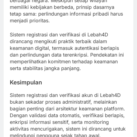
berbagai negara. Meskipun setiap wilayah
memiliki kebijakan berbeda, prinsip dasarnya
tetap sama: perlindungan informasi pribadi harus
menjadi prioritas.
Sistem registrasi dan verifikasi di Lebah4D
dirancang mengikuti praktik terbaik dalam
keamanan digital, termasuk autentikasi berlapis
dan perlindungan data terenkripsi. Pendekatan ini
memperlihatkan komitmen terhadap keamanan
serta stabilitas jangka panjang.
Kesimpulan
Sistem registrasi dan verifikasi akun di Lebah4D
bukan sekadar proses administratif, melainkan
bagian penting dari arsitektur keamanan platform.
Dengan validasi data otomatis, verifikasi berlapis,
enkripsi informasi sensitif, serta monitoring
aktivitas mencurigakan, sistem ini dirancang untuk
melindungi pengguna sejak tahap awal.