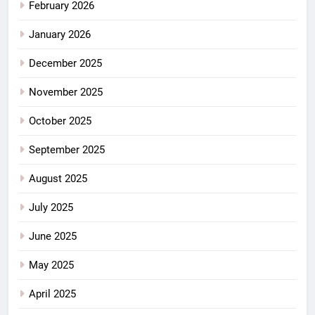
February 2026
January 2026
December 2025
November 2025
October 2025
September 2025
August 2025
July 2025
June 2025
May 2025
April 2025