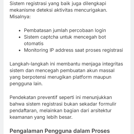
Sistem registrasi yang baik juga dilengkapi
mekanisme deteksi aktivitas mencurigakan.
Misalnya:
Pembatasan jumlah percobaan login
Sistem captcha untuk mencegah bot
otomatis
Monitoring IP address saat proses registrasi
Langkah-langkah ini membantu menjaga integritas
sistem dan mencegah pembuatan akun massal
yang berpotensi merugikan platform maupun
pengguna lain.
Pendekatan preventif seperti ini menunjukkan
bahwa sistem registrasi bukan sekadar formulir
pendaftaran, melainkan bagian dari arsitektur
keamanan yang lebih besar.
Pengalaman Pengguna dalam Proses