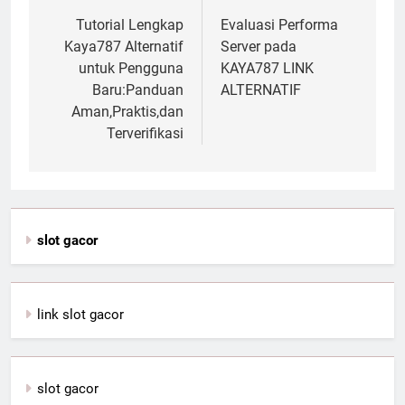
navigation
Tutorial Lengkap
Evaluasi Performa
Kaya787 Alternatif
Server pada
untuk Pengguna
KAYA787 LINK
Baru:Panduan
ALTERNATIF
Aman,Praktis,dan
Terverifikasi
slot gacor
link slot gacor
slot gacor