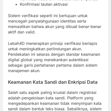
Konfirmasi tautan aktivasi
Sistem verifikasi seperti ini bertujuan untuk
mencegah penyalahgunaan identitas serta
memastikan bahwa akun yang dibuat benar-benar
aktif dan valid.
Lebah4D menerapkan prinsip verifikasi berlapis
untuk meningkatkan perlindungan akun.
Pendekatan ini selaras dengan standar keamanan
digital global yang menekankan autentikasi
sebagai garis pertahanan pertama dalam sistem
manajemen akun.
Keamanan Kata Sandi dan Enkripsi Data
Salah satu aspek paling krusial dalam registrasi
adalah pengelolaan kata sandi. Platform yang
mengedepankan keamanan tidak menyimpan kata
sandi dalam bentuk teks biasa. Sebaliknya, sistem