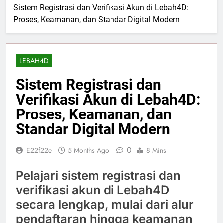
Sistem Registrasi dan Verifikasi Akun di Lebah4D:
Proses, Keamanan, dan Standar Digital Modern
LEBAH4D
Sistem Registrasi dan
Verifikasi Akun di Lebah4D:
Proses, Keamanan, dan
Standar Digital Modern
0
E22f22e
5 Months Ago
8 Mins
Pelajari sistem registrasi dan
verifikasi akun di Lebah4D
secara lengkap, mulai dari alur
pendaftaran hingga keamanan