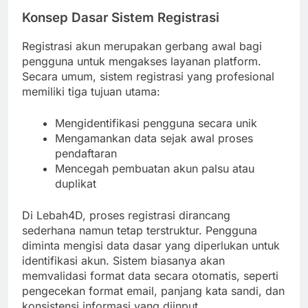
Konsep Dasar Sistem Registrasi
Registrasi akun merupakan gerbang awal bagi
pengguna untuk mengakses layanan platform.
Secara umum, sistem registrasi yang profesional
memiliki tiga tujuan utama:
Mengidentifikasi pengguna secara unik
Mengamankan data sejak awal proses
pendaftaran
Mencegah pembuatan akun palsu atau
duplikat
Di Lebah4D, proses registrasi dirancang
sederhana namun tetap terstruktur. Pengguna
diminta mengisi data dasar yang diperlukan untuk
identifikasi akun. Sistem biasanya akan
memvalidasi format data secara otomatis, seperti
pengecekan format email, panjang kata sandi, dan
konsistensi informasi yang diinput.