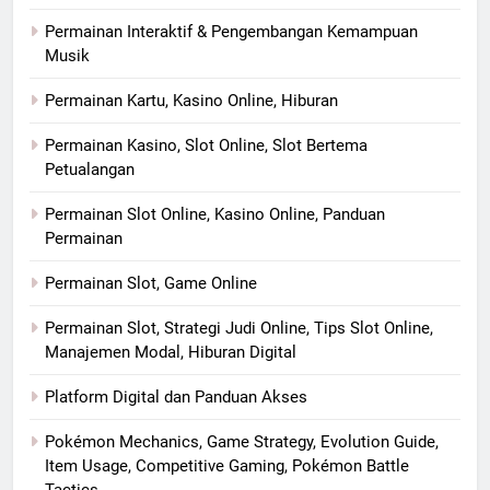
Permainan Interaktif & Pengembangan Kemampuan
Musik
Permainan Kartu, Kasino Online, Hiburan
Permainan Kasino, Slot Online, Slot Bertema
Petualangan
Permainan Slot Online, Kasino Online, Panduan
Permainan
Permainan Slot, Game Online
Permainan Slot, Strategi Judi Online, Tips Slot Online,
Manajemen Modal, Hiburan Digital
Platform Digital dan Panduan Akses
Pokémon Mechanics, Game Strategy, Evolution Guide,
Item Usage, Competitive Gaming, Pokémon Battle
Tactics