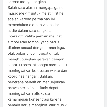
secara menyenangkan.
Salah satu alasan mengapa game
musik efektif untuk melatih ritme
adalah karena permainan ini
memadukan elemen visual dan
audio dalam satu rangkaian
interaktif. Ketika pemain melihat
simbol atau tombol yang harus
ditekan sesuai dengan irama lagu,
otak bekerja lebih cepat untuk
menghubungkan gerakan dengan
suara. Proses ini sangat membantu
meningkatkan ketepatan waktu dan
koordinasi tangan. Bahkan,
beberapa penelitian menunjukkan
bahwa permainan ritmis dapat
meningkatkan refleks dan
kemampuan konsentrasi karena
pemain harus mengikuti alur musik