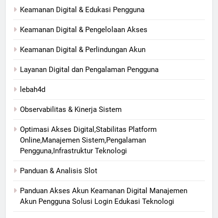
Keamanan Digital & Edukasi Pengguna
Keamanan Digital & Pengelolaan Akses
Keamanan Digital & Perlindungan Akun
Layanan Digital dan Pengalaman Pengguna
lebah4d
Observabilitas & Kinerja Sistem
Optimasi Akses Digital,Stabilitas Platform
Online,Manajemen Sistem,Pengalaman
Pengguna,Infrastruktur Teknologi
Panduan & Analisis Slot
Panduan Akses Akun Keamanan Digital Manajemen
Akun Pengguna Solusi Login Edukasi Teknologi