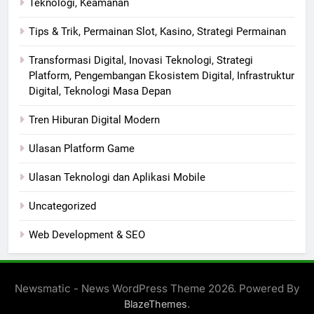
Teknologi, Keamanan
Tips & Trik, Permainan Slot, Kasino, Strategi Permainan
Transformasi Digital, Inovasi Teknologi, Strategi
Platform, Pengembangan Ekosistem Digital, Infrastruktur
Digital, Teknologi Masa Depan
Tren Hiburan Digital Modern
Ulasan Platform Game
Ulasan Teknologi dan Aplikasi Mobile
Uncategorized
Web Development & SEO
Newsmatic - News WordPress Theme 2026. Powered By
.
BlazeThemes