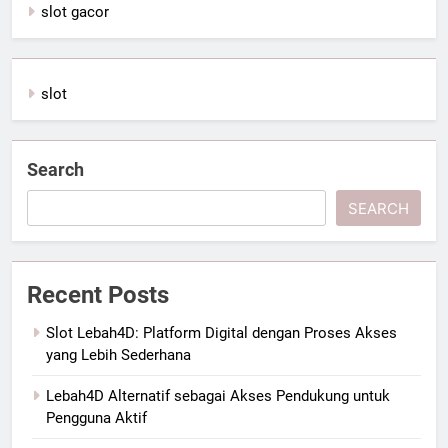
slot gacor
slot
Search
SEARCH
Recent Posts
Slot Lebah4D: Platform Digital dengan Proses Akses
yang Lebih Sederhana
Lebah4D Alternatif sebagai Akses Pendukung untuk
Pengguna Aktif