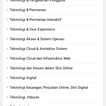
Teknologi & Pengalaman Pengguna
Teknologi & Permainan
Teknologi & Permainan Interaktif
Teknologi & User Experience
Teknologi Akses & Sistem Operasi
Teknologi Cloud & Arsitektur Sistem
Teknologi Cloud dan Infrastruktur Web
Teknologi dan Desain dalam Slot Online
Teknologi Digital
Teknologi Keuangan, Perjudian Online, Slot Digital
Teknologi, Hiburan