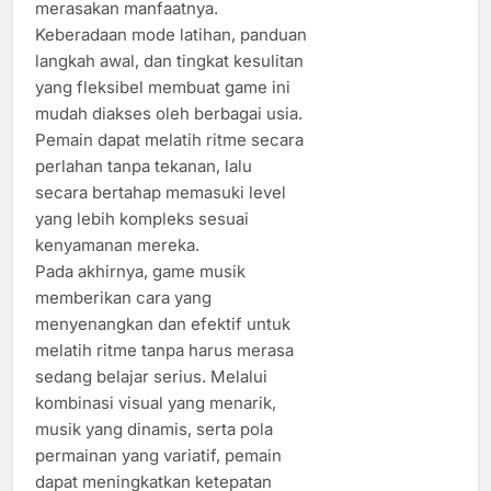
merasakan manfaatnya.
Keberadaan mode latihan, panduan
langkah awal, dan tingkat kesulitan
yang fleksibel membuat game ini
mudah diakses oleh berbagai usia.
Pemain dapat melatih ritme secara
perlahan tanpa tekanan, lalu
secara bertahap memasuki level
yang lebih kompleks sesuai
kenyamanan mereka.
Pada akhirnya, game musik
memberikan cara yang
menyenangkan dan efektif untuk
melatih ritme tanpa harus merasa
sedang belajar serius. Melalui
kombinasi visual yang menarik,
musik yang dinamis, serta pola
permainan yang variatif, pemain
dapat meningkatkan ketepatan