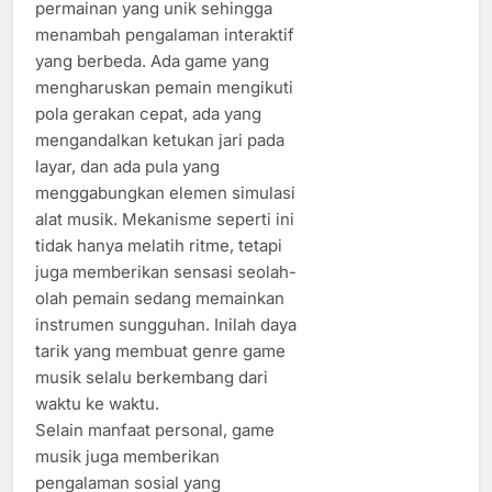
permainan yang unik sehingga
menambah pengalaman interaktif
yang berbeda. Ada game yang
mengharuskan pemain mengikuti
pola gerakan cepat, ada yang
mengandalkan ketukan jari pada
layar, dan ada pula yang
menggabungkan elemen simulasi
alat musik. Mekanisme seperti ini
tidak hanya melatih ritme, tetapi
juga memberikan sensasi seolah-
olah pemain sedang memainkan
instrumen sungguhan. Inilah daya
tarik yang membuat genre game
musik selalu berkembang dari
waktu ke waktu.
Selain manfaat personal, game
musik juga memberikan
pengalaman sosial yang