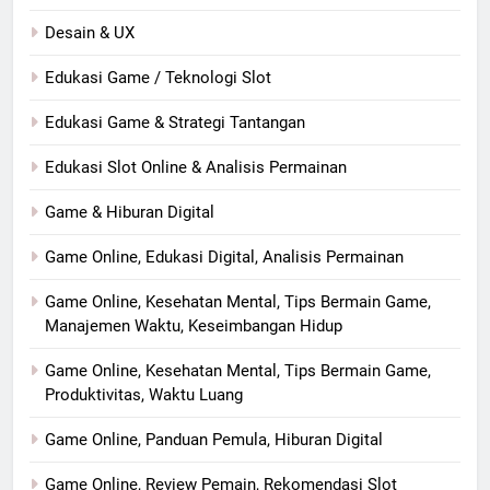
Desain & UX
Edukasi Game / Teknologi Slot
Edukasi Game & Strategi Tantangan
Edukasi Slot Online & Analisis Permainan
Game & Hiburan Digital
Game Online, Edukasi Digital, Analisis Permainan
Game Online, Kesehatan Mental, Tips Bermain Game,
Manajemen Waktu, Keseimbangan Hidup
Game Online, Kesehatan Mental, Tips Bermain Game,
Produktivitas, Waktu Luang
Game Online, Panduan Pemula, Hiburan Digital
Game Online, Review Pemain, Rekomendasi Slot