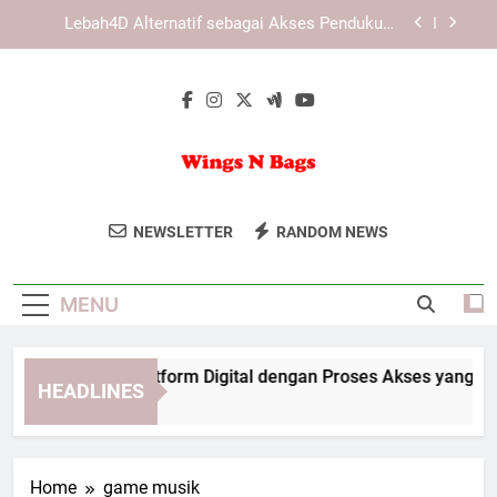
Skip
Tips Membuka Slot Lebah4D Menggunakan
to
Jaringan Stabil untuk Akses Lebih Lancar
content
LAE138 Login dari HP dan Laptop dengan Cara
yang Benar
Slot Lebah4D: Platform Digital dengan Proses
Akses yang Lebih Sederhana
Lebah4D Alternatif sebagai Akses Pendukung
untuk Pengguna Aktif
Wings N Bags
Lengkapi Penampilan Anda Dengan Tas
Tips Membuka Slot Lebah4D Menggunakan
NEWSLETTER
RANDOM NEWS
Jaringan Stabil untuk Akses Lebih Lancar
Dan Aksesori Dari Wings N Bags. Gaya
LAE138 Login dari HP dan Laptop dengan Cara
Trendy Untuk Segala Kesempatan.
yang Benar
MENU
ot Lebah4D: Platform Digital dengan Proses Akses yang Lebi
HEADLINES
Months Ago
Home
game musik