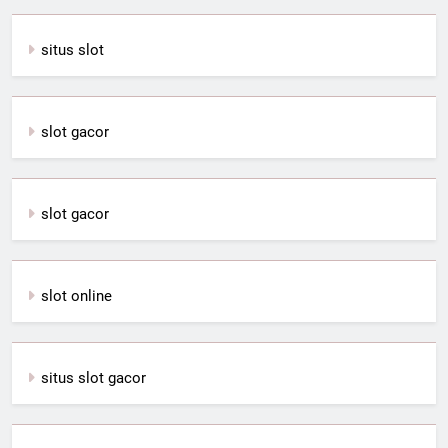
situs slot
slot gacor
slot gacor
slot online
situs slot gacor