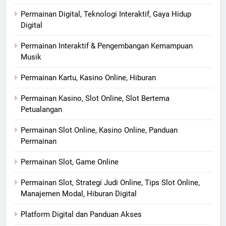
Permainan Digital, Teknologi Interaktif, Gaya Hidup
Digital
Permainan Interaktif & Pengembangan Kemampuan
Musik
Permainan Kartu, Kasino Online, Hiburan
Permainan Kasino, Slot Online, Slot Bertema
Petualangan
Permainan Slot Online, Kasino Online, Panduan
Permainan
Permainan Slot, Game Online
Permainan Slot, Strategi Judi Online, Tips Slot Online,
Manajemen Modal, Hiburan Digital
Platform Digital dan Panduan Akses