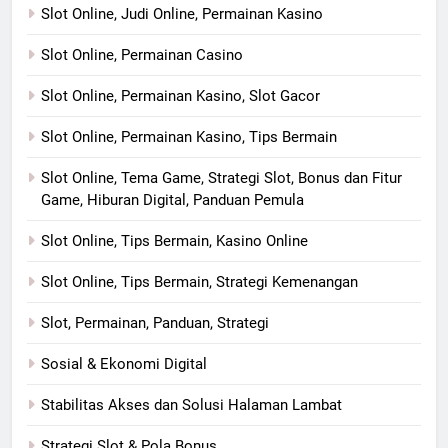
Slot Online, Judi Online, Permainan Kasino
Slot Online, Permainan Casino
Slot Online, Permainan Kasino, Slot Gacor
Slot Online, Permainan Kasino, Tips Bermain
Slot Online, Tema Game, Strategi Slot, Bonus dan Fitur
Game, Hiburan Digital, Panduan Pemula
Slot Online, Tips Bermain, Kasino Online
Slot Online, Tips Bermain, Strategi Kemenangan
Slot, Permainan, Panduan, Strategi
Sosial & Ekonomi Digital
Stabilitas Akses dan Solusi Halaman Lambat
Strategi Slot & Pola Bonus