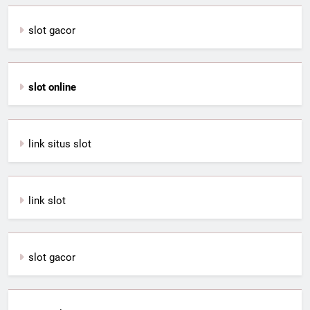
slot gacor
slot online
link situs slot
link slot
slot gacor