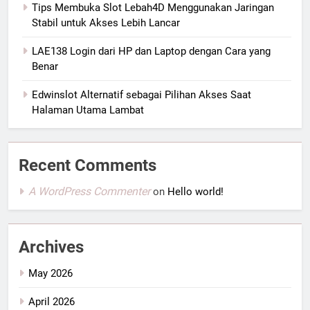
Tips Membuka Slot Lebah4D Menggunakan Jaringan
Stabil untuk Akses Lebih Lancar
LAE138 Login dari HP dan Laptop dengan Cara yang
Benar
Edwinslot Alternatif sebagai Pilihan Akses Saat
Halaman Utama Lambat
Recent Comments
A WordPress Commenter
on
Hello world!
Archives
May 2026
April 2026