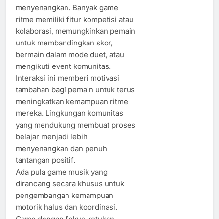
menyenangkan. Banyak game
ritme memiliki fitur kompetisi atau
kolaborasi, memungkinkan pemain
untuk membandingkan skor,
bermain dalam mode duet, atau
mengikuti event komunitas.
Interaksi ini memberi motivasi
tambahan bagi pemain untuk terus
meningkatkan kemampuan ritme
mereka. Lingkungan komunitas
yang mendukung membuat proses
belajar menjadi lebih
menyenangkan dan penuh
tantangan positif.
Ada pula game musik yang
dirancang secara khusus untuk
pengembangan kemampuan
motorik halus dan koordinasi.
Game dengan fokus ketukan