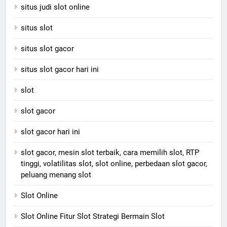
situs judi slot online
situs slot
situs slot gacor
situs slot gacor hari ini
slot
slot gacor
slot gacor hari ini
slot gacor, mesin slot terbaik, cara memilih slot, RTP
tinggi, volatilitas slot, slot online, perbedaan slot gacor,
peluang menang slot
Slot Online
Slot Online Fitur Slot Strategi Bermain Slot