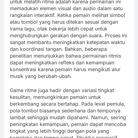
untuk melatih ritme adalah karena permainan ini
memadukan elemen visual dan audio dalam satu
rangkaian interaktif. Ketika pemain melihat simbol
atau tombol yang harus ditekan sesuai dengan
irama lagu, otak bekerja lebih cepat untuk
menghubungkan gerakan dengan suara. Proses ini
sangat membantu meningkatkan ketepatan waktu
dan koordinasi tangan. Bahkan, beberapa
penelitian menunjukkan bahwa permainan ritmis
dapat meningkatkan refleks dan kemampuan
konsentrasi karena pemain harus mengikuti alur
musik yang berubah-ubah.
Game ritme juga hadir dengan variasi tingkat
kesulitan, memungkinkan pemain untuk
berkembang secara bertahap. Pada level pemula,
pola tombol biasanya sederhana dan temponya
lambat sehingga mudah dipahami. Namun, seiring
peningkatan kemampuan, pemain dapat mencoba
tingkat yang lebih tinggi dengan pola yang
kompleks dan tempo cepat. Struktur progresif