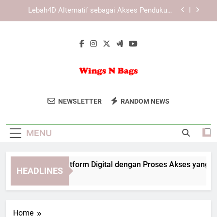
Skip
Tips Membuka Slot Lebah4D Menggunakan
to
Jaringan Stabil untuk Akses Lebih Lancar
content
LAE138 Login dari HP dan Laptop dengan Cara
yang Benar
Slot Lebah4D: Platform Digital dengan Proses
Akses yang Lebih Sederhana
Lebah4D Alternatif sebagai Akses Pendukung
untuk Pengguna Aktif
Wings N Bags
Lengkapi Penampilan Anda Dengan Tas
Tips Membuka Slot Lebah4D Menggunakan
NEWSLETTER
RANDOM NEWS
Jaringan Stabil untuk Akses Lebih Lancar
Dan Aksesori Dari Wings N Bags. Gaya
LAE138 Login dari HP dan Laptop dengan Cara
Trendy Untuk Segala Kesempatan.
yang Benar
MENU
lot Lebah4D: Platform Digital dengan Proses Akses yang Lebi
HEADLINES
 Months Ago
Home