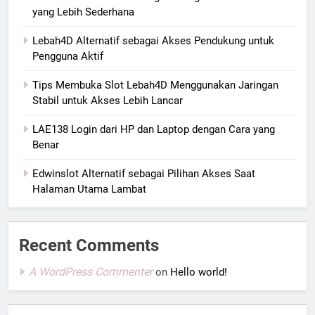
yang Lebih Sederhana
Lebah4D Alternatif sebagai Akses Pendukung untuk
Pengguna Aktif
Tips Membuka Slot Lebah4D Menggunakan Jaringan
Stabil untuk Akses Lebih Lancar
LAE138 Login dari HP dan Laptop dengan Cara yang
Benar
Edwinslot Alternatif sebagai Pilihan Akses Saat
Halaman Utama Lambat
Recent Comments
A WordPress Commenter
on
Hello world!