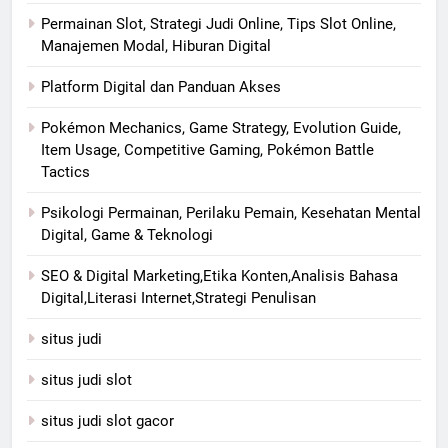
Permainan Slot, Strategi Judi Online, Tips Slot Online,
Manajemen Modal, Hiburan Digital
Platform Digital dan Panduan Akses
Pokémon Mechanics, Game Strategy, Evolution Guide,
Item Usage, Competitive Gaming, Pokémon Battle
Tactics
Psikologi Permainan, Perilaku Pemain, Kesehatan Mental
Digital, Game & Teknologi
SEO & Digital Marketing,Etika Konten,Analisis Bahasa
Digital,Literasi Internet,Strategi Penulisan
situs judi
situs judi slot
situs judi slot gacor