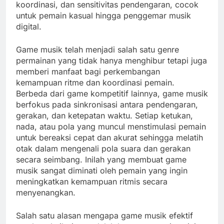
koordinasi, dan sensitivitas pendengaran, cocok
untuk pemain kasual hingga penggemar musik
digital.
Game musik telah menjadi salah satu genre
permainan yang tidak hanya menghibur tetapi juga
memberi manfaat bagi perkembangan
kemampuan ritme dan koordinasi pemain.
Berbeda dari game kompetitif lainnya, game musik
berfokus pada sinkronisasi antara pendengaran,
gerakan, dan ketepatan waktu. Setiap ketukan,
nada, atau pola yang muncul menstimulasi pemain
untuk bereaksi cepat dan akurat sehingga melatih
otak dalam mengenali pola suara dan gerakan
secara seimbang. Inilah yang membuat game
musik sangat diminati oleh pemain yang ingin
meningkatkan kemampuan ritmis secara
menyenangkan.
Salah satu alasan mengapa game musik efektif