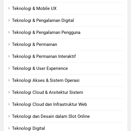
Teknologi & Mobile UX
Teknologi & Pengalaman Digital
Teknologi & Pengalaman Pengguna
Teknologi & Permainan
Teknologi & Permainan Interaktif
Teknologi & User Experience
Teknologi Akses & Sistem Operasi
Teknologi Cloud & Arsitektur Sistem
Teknologi Cloud dan Infrastruktur Web
Teknologi dan Desain dalam Slot Online
Teknologi Digital