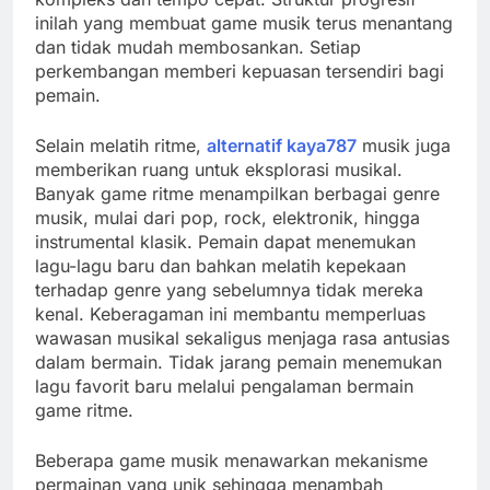
inilah yang membuat game musik terus menantang
dan tidak mudah membosankan. Setiap
perkembangan memberi kepuasan tersendiri bagi
pemain.
Selain melatih ritme,
alternatif kaya787
musik juga
memberikan ruang untuk eksplorasi musikal.
Banyak game ritme menampilkan berbagai genre
musik, mulai dari pop, rock, elektronik, hingga
instrumental klasik. Pemain dapat menemukan
lagu-lagu baru dan bahkan melatih kepekaan
terhadap genre yang sebelumnya tidak mereka
kenal. Keberagaman ini membantu memperluas
wawasan musikal sekaligus menjaga rasa antusias
dalam bermain. Tidak jarang pemain menemukan
lagu favorit baru melalui pengalaman bermain
game ritme.
Beberapa game musik menawarkan mekanisme
permainan yang unik sehingga menambah