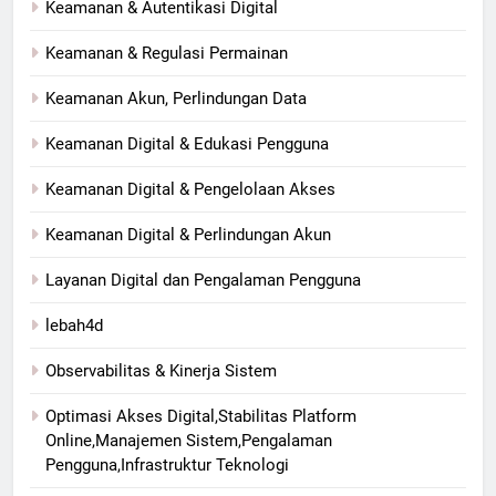
Keamanan & Autentikasi Digital
Keamanan & Regulasi Permainan
Keamanan Akun, Perlindungan Data
Keamanan Digital & Edukasi Pengguna
Keamanan Digital & Pengelolaan Akses
Keamanan Digital & Perlindungan Akun
Layanan Digital dan Pengalaman Pengguna
lebah4d
Observabilitas & Kinerja Sistem
Optimasi Akses Digital,Stabilitas Platform
Online,Manajemen Sistem,Pengalaman
Pengguna,Infrastruktur Teknologi